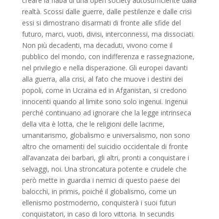
creare la fiaba di una open society autosufficiente dalla
realtà. Scossi dalle guerre, dalle pestilenze e dalle crisi
essi si dimostrano disarmati di fronte alle sfide del
futuro, marci, vuoti, divisi, interconnessi, ma dissociati.
Non più decadenti, ma decaduti, vivono come il
pubblico del mondo, con indifferenza e rassegnazione,
nel privilegio e nella disperazione. Gli europei davanti
alla guerra, alla crisi, al fato che muove i destini dei
popoli, come in Ucraina ed in Afganistan, si credono
innocenti quando al limite sono solo ingenui. Ingenui
perché continuano ad ignorare che la legge intrinseca
della vita è lotta, che le religioni delle lacrime,
umanitarismo, globalismo e universalismo, non sono
altro che ornamenti del suicidio occidentale di fronte
all’avanzata dei barbari, gli altri, pronti a conquistare i
selvaggi, noi. Una stroncatura potente e crudele che
però mette in guardia i nemici di questo paese dei
balocchi, in primis, poiché il globalismo, come un
ellenismo postmoderno, conquisterà i suoi futuri
conquistatori, in caso di loro vittoria. In secundis