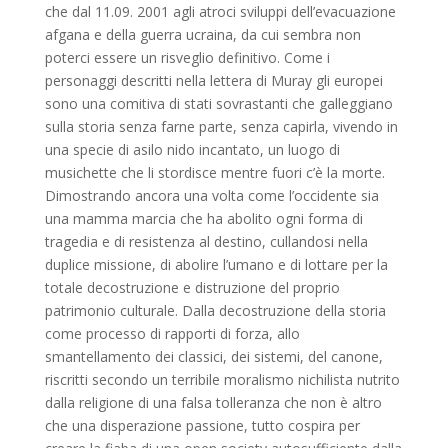
che dal 11.09. 2001 agli atroci sviluppi dell’evacuazione
afgana e della guerra ucraina, da cui sembra non
poterci essere un risveglio definitivo. Come i
personaggi descritti nella lettera di Muray gli europei
sono una comitiva di stati sovrastanti che galleggiano
sulla storia senza farne parte, senza capirla, vivendo in
una specie di asilo nido incantato, un luogo di
musichette che li stordisce mentre fuori c’è la morte.
Dimostrando ancora una volta come l’occidente sia
una mamma marcia che ha abolito ogni forma di
tragedia e di resistenza al destino, cullandosi nella
duplice missione, di abolire l’umano e di lottare per la
totale decostruzione e distruzione del proprio
patrimonio culturale. Dalla decostruzione della storia
come processo di rapporti di forza, allo
smantellamento dei classici, dei sistemi, del canone,
riscritti secondo un terribile moralismo nichilista nutrito
dalla religione di una falsa tolleranza che non è altro
che una disperazione passione, tutto cospira per