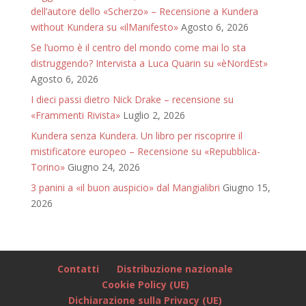
dell’autore dello «Scherzo» – Recensione a Kundera
without Kundera su «ilManifesto»
Agosto 6, 2026
Se l’uomo è il centro del mondo come mai lo sta
distruggendo? Intervista a Luca Quarin su «èNordEst»
Agosto 6, 2026
I dieci passi dietro Nick Drake – recensione su
«Frammenti Rivista»
Luglio 2, 2026
Kundera senza Kundera. Un libro per riscoprire il
mistificatore europeo – Recensione su «Repubblica-
Torino»
Giugno 24, 2026
3 panini a «il buon auspicio» dal Mangialibri
Giugno 15,
2026
Contatti
Distribuzione nazionale
Cookie Policy (UE)
Dichiarazione sulla Privacy (UE)