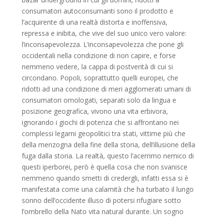
consumatori autoconsumanti sono il prodotto e
l’acquirente di una realtà distorta e inoffensiva,
repressa e inibita, che vive del suo unico vero valore:
l’inconsapevolezza. L’inconsapevolezza che pone gli
occidentali nella condizione di non capire, e forse
nemmeno vedere, la cappa di postverità di cui si
circondano. Popoli, soprattutto quelli europei, che
ridotti ad una condizione di meri agglomerati umani di
consumatori omologati, separati solo da lingua e
posizione geografica, vivono una vita erbivora,
ignorando i giochi di potenza che si affrontano nei
complessi legami geopolitici tra stati, vittime più che
della menzogna della fine della storia, dell’illusione della
fuga dalla storia. La realtà, questo l’acerrimo nemico di
questi iperborei, però è quella cosa che non svanisce
nemmeno quando smetti di credergli, infatti essa si è
manifestata come una calamità che ha turbato il lungo
sonno dell’occidente illuso di potersi rifugiare sotto
l’ombrello della Nato vita natural durante. Un sogno