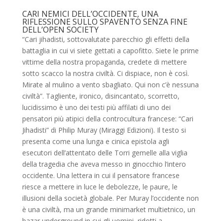
CARI NEMICI DELL’OCCIDENTE, UNA
RIFLESSIONE SULLO SPAVENTO SENZA FINE
DELL’OPEN SOCIETY
“Cari jihadisti, sottovalutate parecchio gli effetti della
battaglia in cui vi siete gettati a capofitto. Siete le prime
vittime della nostra propaganda, credete di mettere
sotto scacco la nostra civiltà. Ci dispiace, non è così.
Mirate al mulino a vento sbagliato. Qui non c’è nessuna
civiltà”. Tagliente, ironico, disincantato, scorretto,
lucidissimo è uno dei testi più affilati di uno dei
pensatori più atipici della controcultura francese: “Cari
Jihadisti” di Philip Muray (Miraggi Edizioni). Il testo si
presenta come una lunga e cinica epistola agli
esecutori dell’attentato delle Torri gemelle alla viglia
della tragedia che aveva messo in ginocchio l’intero
occidente. Una lettera in cui il pensatore francese
riesce a mettere in luce le debolezze, le paure, le
illusioni della società globale. Per Muray l’occidente non
è una civiltà, ma un grande minimarket multietnico, un
bazar underground in cui gli uomini, ridotti a