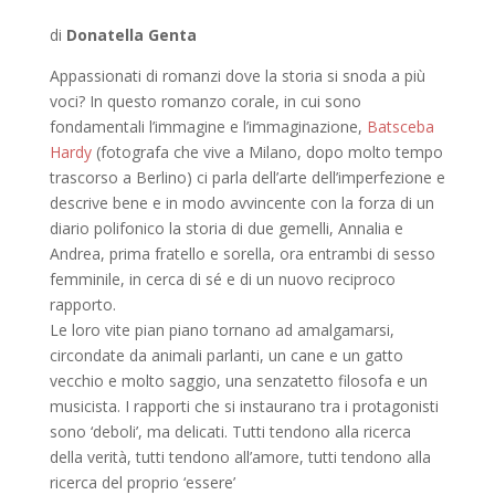
di
Donatella Genta
Appassionati di romanzi dove la storia si snoda a più
voci? In questo romanzo corale, in cui sono
fondamentali l’immagine e l’immaginazione,
Batsceba
Hardy
(fotografa che vive a Milano, dopo molto tempo
trascorso a Berlino) ci parla dell’arte dell’imperfezione e
descrive bene e in modo avvincente con la forza di un
diario polifonico la storia di due gemelli, Annalia e
Andrea, prima fratello e sorella, ora entrambi di sesso
femminile, in cerca di sé e di un nuovo reciproco
rapporto.
Le loro vite pian piano tornano ad amalgamarsi,
circondate da animali parlanti, un cane e un gatto
vecchio e molto saggio, una senzatetto filosofa e un
musicista. I rapporti che si instaurano tra i protagonisti
sono ‘deboli’, ma delicati. Tutti tendono alla ricerca
della verità, tutti tendono all’amore, tutti tendono alla
ricerca del proprio ‘essere’