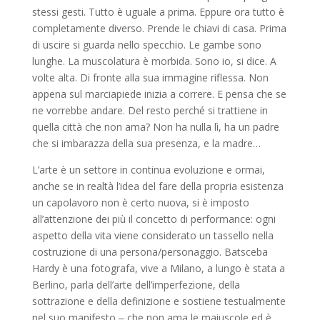
stessi gesti. Tutto è uguale a prima. Eppure ora tutto è
completamente diverso. Prende le chiavi di casa. Prima
di uscire si guarda nello specchio. Le gambe sono
lunghe. La muscolatura è morbida. Sono io, si dice. A
volte alta. Di fronte alla sua immagine riflessa. Non
appena sul marciapiede inizia a correre. E pensa che se
ne vorrebbe andare. Del resto perché si trattiene in
quella città che non ama? Non ha nulla lì, ha un padre
che si imbarazza della sua presenza, e la madre…
L’arte è un settore in continua evoluzione e ormai,
anche se in realtà l’idea del fare della propria esistenza
un capolavoro non è certo nuova, si è imposto
all’attenzione dei più il concetto di performance: ogni
aspetto della vita viene considerato un tassello nella
costruzione di una persona/personaggio. Batsceba
Hardy è una fotografa, vive a Milano, a lungo è stata a
Berlino, parla dell’arte dell’imperfezione, della
sottrazione e della definizione e sostiene testualmente
nel suo manifesto ‒ che non ama le maiuscole ed è