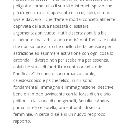
poliglotta come tutto il suo sito Internet, spazio che
più d’ogni altro la rappresenta e in cui, solo, sembra
vivere davvero ‒ che “l’arte è morta. concettualmente
deprivata della sua necessità di esistere.
argomentazioni vuote. inutili dissertazioni. bla bla
disperante. ma l’artista non morirà mai. l’artista è colui
che non sa fare altro che quello che fa: pensare per
astrazione ed esprimere astrazione con ogni cosa lo
circonda. il diverso non per scelta ma per essenza.
colui che sta al di fuori. il raccontatore di storie.
l’inefficace”. In questo suo romanzo corale,
caleidoscopico e psichedelico, in cui sono
fondamentali l’immagine e l’immaginazione, descrive
bene e in modo avvincente con la forza di un diario
polifonico la storia di due gemelli, Annalia e Andrea,
prima fratello e sorella, ora entrambi di sesso
femminile, in cerca di sé e di un nuovo reciproco
rapporto.