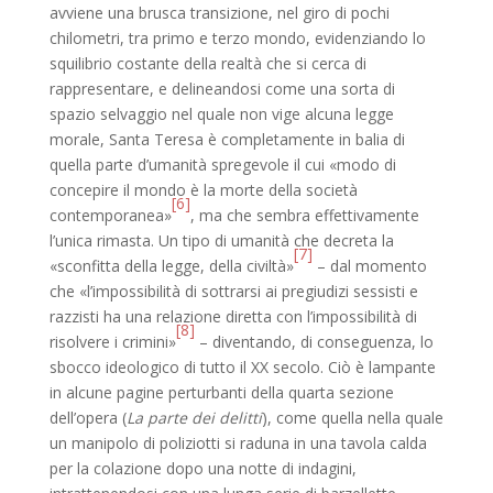
avviene una brusca transizione, nel giro di pochi
chilometri, tra primo e terzo mondo, evidenziando lo
squilibrio costante della realtà che si cerca di
rappresentare, e delineandosi come una sorta di
spazio selvaggio nel quale non vige alcuna legge
morale, Santa Teresa è completamente in balia di
quella parte d’umanità spregevole il cui «modo di
concepire il mondo è la morte della società
[6]
contemporanea»
, ma che sembra effettivamente
l’unica rimasta. Un tipo di umanità che decreta la
[7]
«sconfitta della legge, della civiltà»
– dal momento
che «l’impossibilità di sottrarsi ai pregiudizi sessisti e
razzisti ha una relazione diretta con l’impossibilità di
[8]
risolvere i crimini»
– diventando, di conseguenza, lo
sbocco ideologico di tutto il XX secolo. Ciò è lampante
in alcune pagine perturbanti della quarta sezione
dell’opera (
La parte dei delitti
), come quella nella quale
un manipolo di poliziotti si raduna in una tavola calda
per la colazione dopo una notte di indagini,