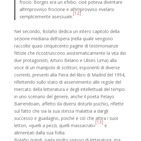
frocio. Borges era un efebo, cioè poteva diventare
all’improvviso frocione e all’improvviso rivelarsi
[12]
semplicemente asessuale.
Nel secondo, Bolaño dedica un intero capitolo della
sezione mediana dell’opera (nella quale vengono
raccolte quasi cinquecento pagine di testimonianze
fittizie che ricostruiscono asistematicamente la vita dei
due protagonisti, Arturo Belano e Ulises Lima) alla
voce di un manipolo di scrittori, esponenti di diverse
correnti, presenti alla Fiera del libro di Madrid del 1994,
riflettendo sullo stato di asservimento alle regole del
mercato della letteratura e degli intellettuali del tempo:
in uno scenario del genere, anche il poeta Pelayo
Barrendoain, affetto da diversi disturbi psichici, riflette
sul fatto che sia la sua stessa malattia a dargli
successo e guadagno, poiché è ciò che attira i suoi
[13]
lettori, «quelli a pezzi, quelli massacrati»
e
alimentati dalla sua follia.
Bolaño quindi, parla molto spesso di letteratura, ma