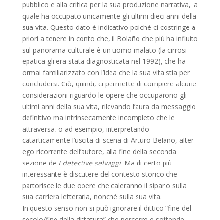
pubblico e alla critica per la sua produzione narrativa, la
quale ha occupato unicamente gli ultimi dieci anni della
sua vita. Questo dato è indicativo poiché ci costringe a
priori a tenere in conto che, il Bolaño che più ha influito
sul panorama culturale è un uomo malato (la cirrosi
epatica gli era stata diagnosticata nel 1992), che ha
ormai familiarizzato con l’idea che la sua vita stia per
concludersi. Ciò, quindi, ci permette di compiere alcune
considerazioni riguardo le opere che occuparono gli
ultimi anni della sua vita, rilevando l’aura da messaggio
definitivo ma intrinsecamente incompleto che le
attraversa, o ad esempio, interpretando
catarticamente l’uscita di scena di Arturo Belano, alter
ego ricorrente dell’autore, alla fine della seconda
sezione de
I detective selvaggi
. Ma di certo più
interessante è discutere del contesto storico che
partorisce le due opere che caleranno il sipario sulla
sua carriera letteraria, nonché sulla sua vita.
In questo senso non si può ignorare il dittico “fine del
secolo/fine della dittatura” che percorre e sottende