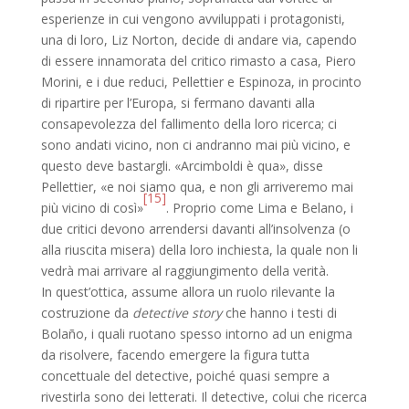
esperienze in cui vengono avviluppati i protagonisti,
una di loro, Liz Norton, decide di andare via, capendo
di essere innamorata del critico rimasto a casa, Piero
Morini, e i due reduci, Pellettier e Espinoza, in procinto
di ripartire per l’Europa, si fermano davanti alla
consapevolezza del fallimento della loro ricerca; ci
sono andati vicino, non ci andranno mai più vicino, e
questo deve bastargli. «Arcimboldi è qua», disse
Pellettier, «e noi siamo qua, e non gli arriveremo mai
[15]
più vicino di così»
. Proprio come Lima e Belano, i
due critici devono arrendersi davanti all’insolvenza (o
alla riuscita misera) della loro inchiesta, la quale non li
vedrà mai arrivare al raggiungimento della verità.
In quest’ottica, assume allora un ruolo rilevante la
costruzione da
detective story
che hanno i testi di
Bolaño, i quali ruotano spesso intorno ad un enigma
da risolvere, facendo emergere la figura tutta
concettuale del detective, poiché quasi sempre a
rivestirla sono dei letterati. Il detective, colui che ricerca