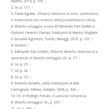
Mulino, 2014, p. 109.
↑
Ivi
, p. 111.
↑
Paula Aguilar,
«Povera memoria la mia». Letteratura
e malinconia nel contesto della postdittatura cilena
,
in
Bolaño selvaggio
, a cura di Edmundo Paz Soldán e
Gustavo Faverón Patriau, traduzioni di Marino Magliani
e Giovanni Agnoloni, Torino, Miraggi, 2019, p. 105.
↑
Ibidem.
↑
Edmundo Paz Soldán,
Roberto Bolaño: letteratura e
apocalisse
, in
Bolaño selvaggio
, cit., p. 17.
↑
Ivi
, p. 25.
↑
Ivi
, p. 26.
↑
Ivi
, p. 10.
↑
Roberto Bolaño,
2666
, traduzione di Ilide
Carmignani, Milano, Adelphi, 2008, p. 436.
↑
Cit. in Rodrigo Fresán,
Il samurai romantico
,
in
Bolaño selvaggio
, cit., p. 255.
↑
Ivi
, p. 256.
↑