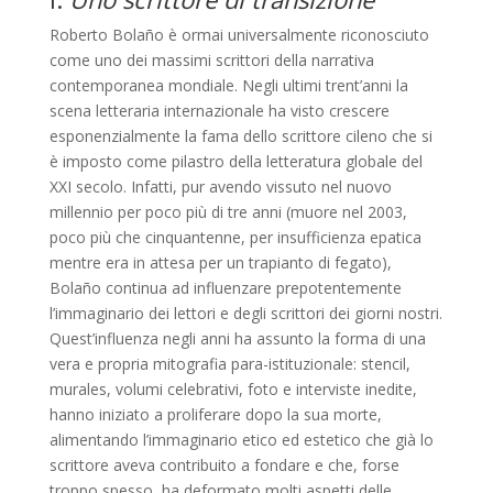
Roberto Bolaño è ormai universalmente riconosciuto
come uno dei massimi scrittori della narrativa
contemporanea mondiale. Negli ultimi trent’anni la
scena letteraria internazionale ha visto crescere
esponenzialmente la fama dello scrittore cileno che si
è imposto come pilastro della letteratura globale del
XXI secolo. Infatti, pur avendo vissuto nel nuovo
millennio per poco più di tre anni (muore nel 2003,
poco più che cinquantenne, per insufficienza epatica
mentre era in attesa per un trapianto di fegato),
Bolaño continua ad influenzare prepotentemente
l’immaginario dei lettori e degli scrittori dei giorni nostri.
Quest’influenza negli anni ha assunto la forma di una
vera e propria mitografia para-istituzionale: stencil,
murales, volumi celebrativi, foto e interviste inedite,
hanno iniziato a proliferare dopo la sua morte,
alimentando l’immaginario etico ed estetico che già lo
scrittore aveva contribuito a fondare e che, forse
troppo spesso, ha deformato molti aspetti delle