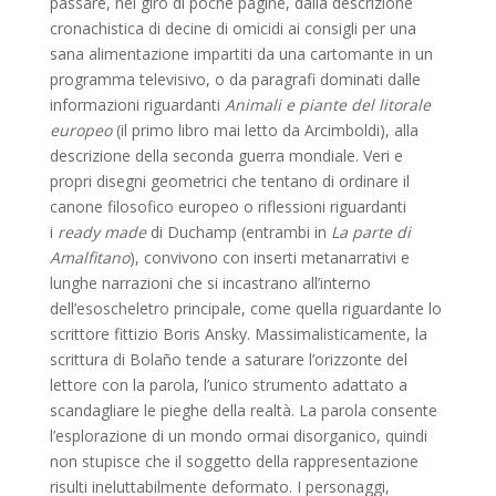
passare, nel giro di poche pagine, dalla descrizione
cronachistica di decine di omicidi ai consigli per una
sana alimentazione impartiti da una cartomante in un
programma televisivo, o da paragrafi dominati dalle
informazioni riguardanti
Animali e piante del litorale
europeo
(il primo libro mai letto da Arcimboldi), alla
descrizione della seconda guerra mondiale. Veri e
propri disegni geometrici che tentano di ordinare il
canone filosofico europeo o riflessioni riguardanti
i
ready made
di Duchamp (entrambi in
La parte di
Amalfitano
), convivono con inserti metanarrativi e
lunghe narrazioni che si incastrano all’interno
dell’esoscheletro principale, come quella riguardante lo
scrittore fittizio Boris Ansky. Massimalisticamente, la
scrittura di Bolaño tende a saturare l’orizzonte del
lettore con la parola, l’unico strumento adattato a
scandagliare le pieghe della realtà. La parola consente
l’esplorazione di un mondo ormai disorganico, quindi
non stupisce che il soggetto della rappresentazione
risulti ineluttabilmente deformato. I personaggi,