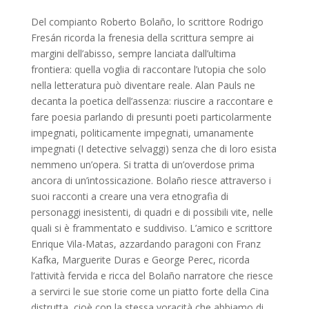
Del compianto Roberto Bolaño, lo scrittore Rodrigo
Fresán ricorda la frenesia della scrittura sempre ai
margini dell’abisso, sempre lanciata dall’ultima
frontiera: quella voglia di raccontare l’utopia che solo
nella letteratura può diventare reale. Alan Pauls ne
decanta la poetica dell’assenza: riuscire a raccontare e
fare poesia parlando di presunti poeti particolarmente
impegnati, politicamente impegnati, umanamente
impegnati (I detective selvaggi) senza che di loro esista
nemmeno un’opera. Si tratta di un’overdose prima
ancora di un’intossicazione. Bolaño riesce attraverso i
suoi racconti a creare una vera etnografia di
personaggi inesistenti, di quadri e di possibili vite, nelle
quali si è frammentato e suddiviso. L’amico e scrittore
Enrique Vila-Matas, azzardando paragoni con Franz
Kafka, Marguerite Duras e George Perec, ricorda
l’attività fervida e ricca del Bolaño narratore che riesce
a servirci le sue storie come un piatto forte della Cina
distrutta, cioè con la stessa voracità che abbiamo di