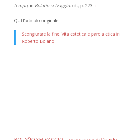
tempo
, in
Bolaño selvaggio
, cit., p. 273.
↑
QUI l’articolo originale:
Scongiurare la fine. Vita estetica e parola etica in
Roberto Bolaño
BOLAÑO SELVAGGIO – recensione di Davide