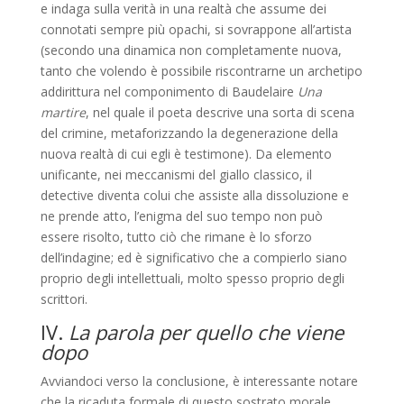
e indaga sulla verità in una realtà che assume dei
connotati sempre più opachi, si sovrappone all’artista
(secondo una dinamica non completamente nuova,
tanto che volendo è possibile riscontrarne un archetipo
addirittura nel componimento di Baudelaire
Una
martire
, nel quale il poeta descrive una sorta di scena
del crimine, metaforizzando la degenerazione della
nuova realtà di cui egli è testimone). Da elemento
unificante, nei meccanismi del giallo classico, il
detective diventa colui che assiste alla dissoluzione e
ne prende atto, l’enigma del suo tempo non può
essere risolto, tutto ciò che rimane è lo sforzo
dell’indagine; ed è significativo che a compierlo siano
proprio degli intellettuali, molto spesso proprio degli
scrittori.
IV.
La parola per quello che viene
dopo
Avviandoci verso la conclusione, è interessante notare
che la ricaduta formale di questo sostrato morale