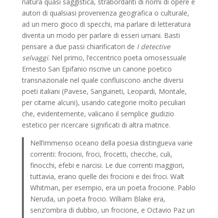
natura quasi saggistica, strabordanti di nomi di opere e
autori di qualsiasi provenienza geografica o culturale,
ad un mero gioco di specchi, ma parlare di letteratura
diventa un modo per parlare di esseri umani. Basti
pensare a due passi chiarificatori de
I detective
selvaggi
. Nel primo, l’eccentrico poeta omosessuale
Ernesto San Epifanio riscrive un canone poetico
transnazionale nel quale confluiscono anche diversi
poeti italiani (Pavese, Sanguineti, Leopardi, Montale,
per citarne alcuni), usando categorie molto peculiari
che, evidentemente, valicano il semplice giudizio
estetico per ricercare significati di altra matrice.
Nell’immenso oceano della poesia distingueva varie
correnti: frocioni, froci, frocetti, checche, culi,
finocchi, efebi e narcisi. Le due correnti maggiori,
tuttavia, erano quelle dei frocioni e dei froci. Walt
Whitman, per esempio, era un poeta frocione. Pablo
Neruda, un poeta frocio. William Blake era,
senz’ombra di dubbio, un frocione, e Octavio Paz un