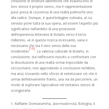
creazione di strutture labirintiche che esauriscono in
loro stesse il proprio senso, ma è rappresentazione
pura: presa di coscienza di una realtà polimorfa sino
alla radice. Dunque, è quest’indagine ostinata, al cui
servizio pone tutta la sua opera, ad essere l’aspetto più
significativo nell’ambito di una proiezione
dell’esperienza letteraria di Bolaño verso il terzo
millennio, «è in questa ricerca incessante, vana e
necessaria che sta il vero senso della sua
[19]
modernità»
. La valenza culturale di Bolaño, in
conclusione, sta nell’essersi riuscito a confrontare con
la dissoluzione di una realtà ormai impossibile da
circoscrivere, non approdando a conclusioni nichiliste,
ma anzi, trovando nello sforzo di sintetizzare ciò che è
ormai definitivamente franto, una via da percorrere, un
modo di esplorare l’apocalisse nel tentativo stesso di
scongiurarla.
Raffaele Donnarumma,
Ipermodernità
, Bologna, il