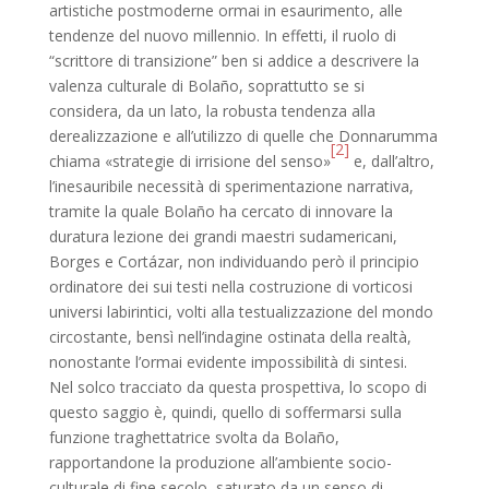
artistiche postmoderne ormai in esaurimento, alle
tendenze del nuovo millennio. In effetti, il ruolo di
“scrittore di transizione” ben si addice a descrivere la
valenza culturale di Bolaño, soprattutto se si
considera, da un lato, la robusta tendenza alla
derealizzazione e all’utilizzo di quelle che Donnarumma
[2]
chiama «strategie di irrisione del senso»
e, dall’altro,
l’inesauribile necessità di sperimentazione narrativa,
tramite la quale Bolaño ha cercato di innovare la
duratura lezione dei grandi maestri sudamericani,
Borges e Cortázar, non individuando però il principio
ordinatore dei sui testi nella costruzione di vorticosi
universi labirintici, volti alla testualizzazione del mondo
circostante, bensì nell’indagine ostinata della realtà,
nonostante l’ormai evidente impossibilità di sintesi.
Nel solco tracciato da questa prospettiva, lo scopo di
questo saggio è, quindi, quello di soffermarsi sulla
funzione traghettatrice svolta da Bolaño,
rapportandone la produzione all’ambiente socio-
culturale di fine secolo, saturato da un senso di