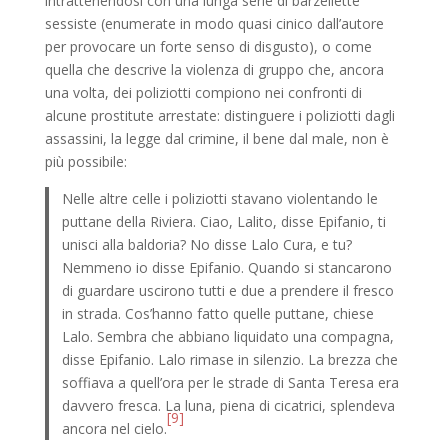
intrattenendosi con una lunga serie di barzellette
sessiste (enumerate in modo quasi cinico dall’autore
per provocare un forte senso di disgusto), o come
quella che descrive la violenza di gruppo che, ancora
una volta, dei poliziotti compiono nei confronti di
alcune prostitute arrestate: distinguere i poliziotti dagli
assassini, la legge dal crimine, il bene dal male, non è
più possibile:
Nelle altre celle i poliziotti stavano violentando le
puttane della Riviera. Ciao, Lalito, disse Epifanio, ti
unisci alla baldoria? No disse Lalo Cura, e tu?
Nemmeno io disse Epifanio. Quando si stancarono
di guardare uscirono tutti e due a prendere il fresco
in strada. Cos’hanno fatto quelle puttane, chiese
Lalo. Sembra che abbiano liquidato una compagna,
disse Epifanio. Lalo rimase in silenzio. La brezza che
soffiava a quell’ora per le strade di Santa Teresa era
davvero fresca. La luna, piena di cicatrici, splendeva
[9]
ancora nel cielo.