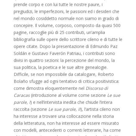
prende corpo e con lui tutte le nostre paure, i
pregiudizi, le imperfezioni, le passioni ed i desideri che
nel mondo cosiddetto normale non siamo in grado di
concepire. Il volume, corposo, composto da quasi 500
pagine, raccoglie più di 25 contributi, un’amplia
bibliografia sulle opere dello scrittore cileno e di tutte le
opere citate. Dopo la presentazione di Edmundo Paz
Soldán e Gustavo Faverón Patriau, i contributi sono
divisi in quattro sezioni: la percezione del mondo, la
sua politica, la poetica e le sue altre genealogie.
Difficile, se non impossibile da catalogare, Roberto
Bolaño sfugge ad ogni tentativo di critica positivistica:
come dimostra eloquentemente nel
Discorso di
Caracas
(introduzione al volume come sezione
Le sue
parole, I
) e nell’intervista inedita che chiude l’intera
raccolta (sezione
Le sue parole, II
), l’artista cileno non
ha interesse a trovare una collocazione nella storia
della letteratura, non ha interesse ad essere misurato
con modelli, antecedenti o correnti letterarie, ha come