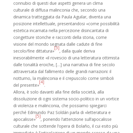
connubio di questi due aspetti genera un clima
culturale di diffusa malinconia che, secondo una
dinamica tratteggiata da Paula Aguilar, diventa una
posizione intellettuale, presentandosi «come possibilità
estetica incarnata nella percezione disincantata di
congetture storiche e racconti della storia, come
visione del mondo segnata dalle cadute di fine
[3]
secolo/fine dittatura»
, dalla quale deriva
inesorabilmente «il rovescio di una letteratura ottimista
dalle tonalità eroiche, […] una narrativa di fine secolo
attraversata dal fallimento delle grandi narrazioni: il
notturno, la malinconia e il crepuscolo come simboli
[4]
del presente»
.
Allora, è solo davanti alla fine della società, alla
dissoluzione di ogni sistema socio-politico in un vortice
di violenza e malinconia, che possiamo spiegarci
perché Edmundo Paz Soldán parla di «letteratura e
[5]
apocalisse»
, ponendo l’attenzione sull’apocalisse
culturale che sottende l’opera di Bolaño, il cui esito più
immediato è l’articolazione di un mondo scosso da una