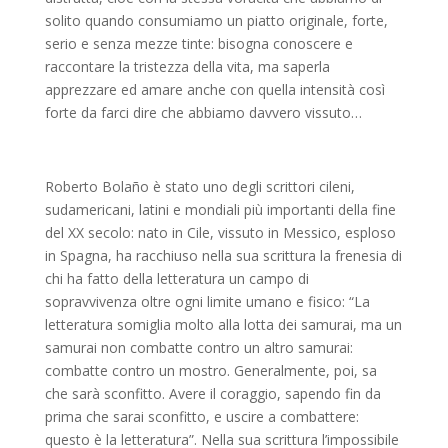
solito quando consumiamo un piatto originale, forte,
serio e senza mezze tinte: bisogna conoscere e
raccontare la tristezza della vita, ma saperla
apprezzare ed amare anche con quella intensità così
forte da farci dire che abbiamo davvero vissuto…
Roberto Bolaño è stato uno degli scrittori cileni,
sudamericani, latini e mondiali più importanti della fine
del XX secolo: nato in Cile, vissuto in Messico, esploso
in Spagna, ha racchiuso nella sua scrittura la frenesia di
chi ha fatto della letteratura un campo di
sopravvivenza oltre ogni limite umano e fisico: “La
letteratura somiglia molto alla lotta dei samurai, ma un
samurai non combatte contro un altro samurai:
combatte contro un mostro. Generalmente, poi, sa
che sarà sconfitto. Avere il coraggio, sapendo fin da
prima che sarai sconfitto, e uscire a combattere:
questo è la letteratura”. Nella sua scrittura l’impossibile