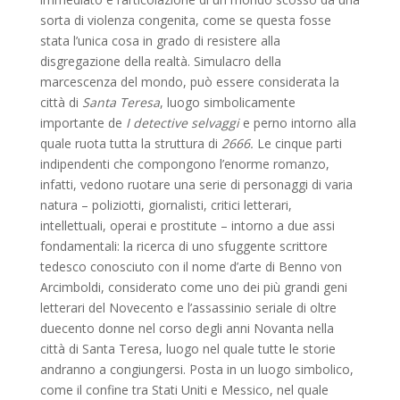
sorta di violenza congenita, come se questa fosse
stata l’unica cosa in grado di resistere alla
disgregazione della realtà. Simulacro della
marcescenza del mondo, può essere considerata la
città di
Santa Teresa
, luogo simbolicamente
importante de
I detective selvaggi
e perno intorno alla
quale ruota tutta la struttura di
2666.
Le cinque parti
indipendenti che compongono l’enorme romanzo,
infatti, vedono ruotare una serie di personaggi di varia
natura – poliziotti, giornalisti, critici letterari,
intellettuali, operai e prostitute – intorno a due assi
fondamentali: la ricerca di uno sfuggente scrittore
tedesco conosciuto con il nome d’arte di Benno von
Arcimboldi, considerato come uno dei più grandi geni
letterari del Novecento e l’assassinio seriale di oltre
duecento donne nel corso degli anni Novanta nella
città di Santa Teresa, luogo nel quale tutte le storie
andranno a congiungersi. Posta in un luogo simbolico,
come il confine tra Stati Uniti e Messico, nel quale