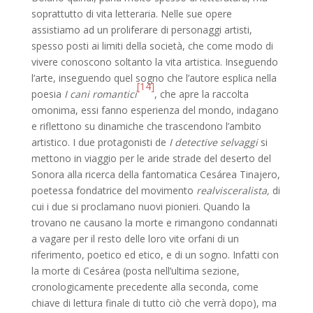
soprattutto di vita letteraria. Nelle sue opere
assistiamo ad un proliferare di personaggi artisti,
spesso posti ai limiti della società, che come modo di
vivere conoscono soltanto la vita artistica. Inseguendo
l’arte, inseguendo quel sogno che l’autore esplica nella
[14]
poesia
I cani romantici
, che apre la raccolta
omonima, essi fanno esperienza del mondo, indagano
e riflettono su dinamiche che trascendono l’ambito
artistico. I due protagonisti de
I detective selvaggi
si
mettono in viaggio per le aride strade del deserto del
Sonora alla ricerca della fantomatica Cesárea Tinajero,
poetessa fondatrice del movimento
realvisceralista,
di
cui i due si proclamano nuovi pionieri. Quando la
trovano ne causano la morte e rimangono condannati
a vagare per il resto delle loro vite orfani di un
riferimento, poetico ed etico, e di un sogno. Infatti con
la morte di Cesárea (posta nell’ultima sezione,
cronologicamente precedente alla seconda, come
chiave di lettura finale di tutto ciò che verrà dopo), ma