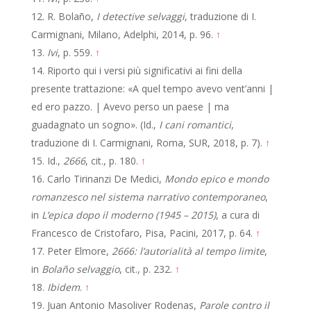
R. Bolaño,
I detective selvaggi
, traduzione di I.
Carmignani, Milano, Adelphi, 2014, p. 96.
↑
Ivi
, p. 559.
↑
Riporto qui i versi più significativi ai fini della
presente trattazione: «A quel tempo avevo vent’anni |
ed ero pazzo. | Avevo perso un paese | ma
guadagnato un sogno». (Id.,
I cani romantici
,
traduzione di I. Carmignani, Roma, SUR, 2018, p. 7).
↑
Id.,
2666
, cit., p. 180.
↑
Carlo Tirinanzi De Medici,
Mondo epico e mondo
romanzesco nel sistema narrativo contemporaneo
,
in
L’epica dopo il moderno (1945 – 2015)
, a cura di
Francesco de Cristofaro, Pisa, Pacini, 2017, p. 64.
↑
Peter Elmore,
2666: l’autorialità al tempo limite
,
in
Bolaño selvaggio
, cit., p. 232.
↑
Ibidem
.
↑
Juan Antonio Masoliver Rodenas,
Parole contro il