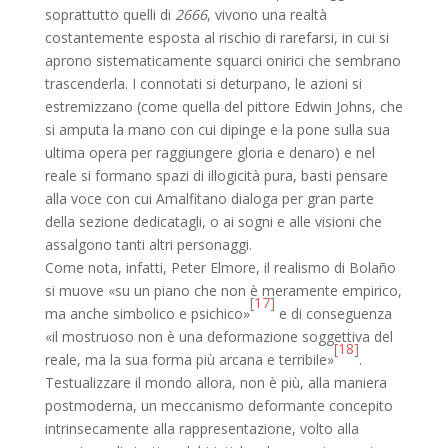
soprattutto quelli di
2666
, vivono una realtà
costantemente esposta al rischio di rarefarsi, in cui si
aprono sistematicamente squarci onirici che sembrano
trascenderla. I connotati si deturpano, le azioni si
estremizzano (come quella del pittore Edwin Johns, che
si amputa la mano con cui dipinge e la pone sulla sua
ultima opera per raggiungere gloria e denaro) e nel
reale si formano spazi di illogicità pura, basti pensare
alla voce con cui Amalfitano dialoga per gran parte
della sezione dedicatagli, o ai sogni e alle visioni che
assalgono tanti altri personaggi.
Come nota, infatti, Peter Elmore, il realismo di Bolaño
si muove «su un piano che non è meramente empirico,
[17]
ma anche simbolico e psichico»
e di conseguenza
«il mostruoso non è una deformazione soggettiva del
[18]
reale, ma la sua forma più arcana e terribile»
.
Testualizzare il mondo allora, non è più, alla maniera
postmoderna, un meccanismo deformante concepito
intrinsecamente alla rappresentazione, volto alla