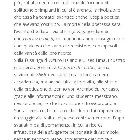
più probabilmente con la visione dell’oceano di
solitudine e rimpianti in cui si è arenata la rivoluzione
che essa ha tentato, svanisce anche l’utopia poetica
che avevano costruito. La morte della poetessa sarà
l’evento che darà il via al lungo vagabondare dei
due
realvisceralisti
, che continueranno a inseguire per
anni qualcosa che sanno non esistere, consapevoli
della vanità della loro ricerca.
Sulla falsa riga di Arturo Belano e Ulises Lima, i quattro
critici protagonisti de
La parte dei critici
, prima
sezione di
2666
, dedicano tutta la loro carriera
accademica, ma anche tutta la loro vita, allo studio
della produzione di Benno von Arcimboldi. Per caso,
grazie alle informazioni di uno studente messicano,
riescono a capire che lo scrittore si trova proprio a
Santa Teresa e, tre di loro, decidono di intraprendere
un viaggio alla volta del paese centroamericano. Dopo
svariati mesi di permanenza, in cui la ricerca
infruttuosa della sfuggente personalità di Arcimboldi
passa in secondo piano, sopraffatta dal vortice di