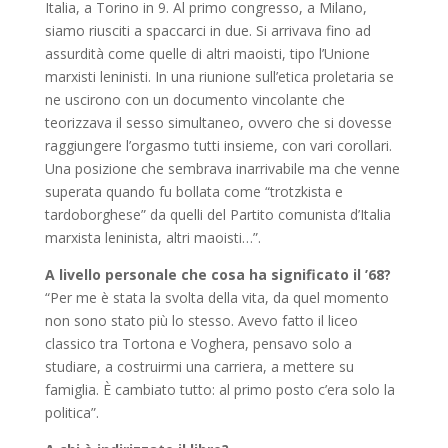
Italia, a Torino in 9. Al primo congresso, a Milano,
siamo riusciti a spaccarci in due. Si arrivava fino ad
assurdità come quelle di altri maoisti, tipo l’Unione
marxisti leninisti. In una riunione sull’etica proletaria se
ne uscirono con un documento vincolante che
teorizzava il sesso simultaneo, ovvero che si dovesse
raggiungere l’orgasmo tutti insieme, con vari corollari.
Una posizione che sembrava inarrivabile ma che venne
superata quando fu bollata come “trotzkista e
tardoborghese” da quelli del Partito comunista d’Italia
marxista leninista, altri maoisti…”.
A livello personale che cosa ha significato il ’68?
“Per me è stata la svolta della vita, da quel momento
non sono stato più lo stesso. Avevo fatto il liceo
classico tra Tortona e Voghera, pensavo solo a
studiare, a costruirmi una carriera, a mettere su
famiglia. È cambiato tutto: al primo posto c’era solo la
politica”.