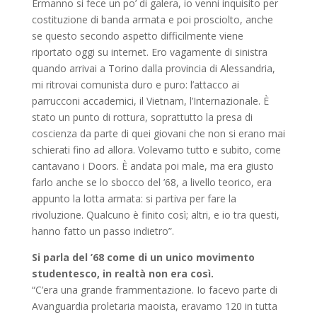
Ermanno si fece un po’ di galera, io venni inquisito per
costituzione di banda armata e poi prosciolto, anche
se questo secondo aspetto difficilmente viene
riportato oggi su internet. Ero vagamente di sinistra
quando arrivai a Torino dalla provincia di Alessandria,
mi ritrovai comunista duro e puro: l’attacco ai
parrucconi accademici, il Vietnam, l’Internazionale. È
stato un punto di rottura, soprattutto la presa di
coscienza da parte di quei giovani che non si erano mai
schierati fino ad allora. Volevamo tutto e subito, come
cantavano i Doors. È andata poi male, ma era giusto
farlo anche se lo sbocco del ’68, a livello teorico, era
appunto la lotta armata: si partiva per fare la
rivoluzione. Qualcuno è finito così; altri, e io tra questi,
hanno fatto un passo indietro”.
Si parla del ’68 come di un unico movimento
studentesco, in realtà non era così.
“C’era una grande frammentazione. Io facevo parte di
Avanguardia proletaria maoista, eravamo 120 in tutta