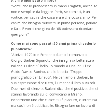
A chi è indirizzato il libro?
“Vorrei che lo prendessero in mano i ragazzi, anche se
non è semplice da leggere. Però, se cominci, è un
vortice, per capire che cosa era e che cosa siamo. Per
capire che bisogna muoversi in prima persona, parlare
e fare. E vorrei che gli ex del ’68 potessero ricordare
quei giorni”.
Come mai sono passati 50 anni prima di vederlo
pubblicato?
“A inizio 1970 io e Ermanno diamo il romanzo a
Giorgio Barberi Squarotti, che insegnava Letteratura
italiana. Ci dice: “È bello, lo mando a Einaudi”. Lì c’è
Guido Davico Bonino, che lo boccia: “Troppo
pornografico per Einaudi”. Ne parliamo a Barberi, la
sua espressione dice tutto, lui manda il libro a Rizzoli.
Due mesi di silenzio, Barberi dice che è positivo, che ci
stanno lavorando su. Ci convocano a Milano,
incontriamo uno che ci dice: “Ci è piaciuto, ci interessa
ma così non è pubblicabile. Bisogna fare un lavoro di