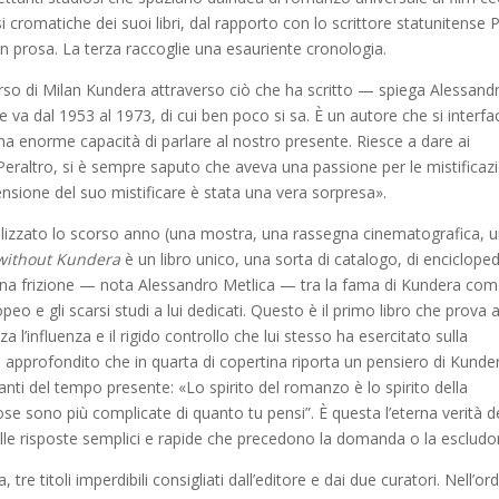
lisi cromatiche dei suoi libri, dal rapporto con lo scrittore statunitense P
 in prosa. La terza raccoglie una esauriente cronologia.
corso di Milan Kundera attraverso ciò che ha scritto — spiega Alessand
 va dal 1953 al 1973, di cui ben poco si sa. È un autore che si interfa
a enorme capacità di parlare al nostro presente. Riesce a dare ai
 Peraltro, si è sempre saputo che aveva una passione per le mistificazi
nsione del suo mistificare è stata una vera sorpresa».
realizzato lo scorso anno (una mostra, una rassegna cinematografica, 
without Kundera
è un libro unico, una sorta di catalogo, di encicloped
rana frizione — nota Alessandro Metlica — tra la fama di Kundera co
o e gli scarsi studi a lui dedicati. Questo è il primo libro che prova 
za l’influenza e il rigido controllo che lui stesso ha esercitato sulla
o approfondito che in quarta di copertina riporta un pensiero di Kunde
i del tempo presente: «Lo spirito del romanzo è lo spirito della
se sono più complicate di quanto tu pensi”. È questa l’eterna verità d
le risposte semplici e rapide che precedono la domanda o la escludo
tre titoli imperdibili consigliati dall’editore e dai due curatori. Nell’ord