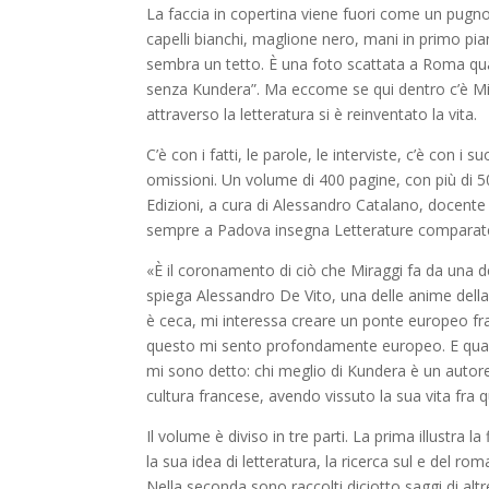
La faccia in copertina viene fuori come un pugno
capelli bianchi, maglione nero, mani in primo pia
sembra un tetto. È una foto scattata a Roma quara
senza Kundera”. Ma eccome se qui dentro c’è Mil
attraverso la letteratura si è reinventato la vita.
C’è con i fatti, le parole, le interviste, c’è con i 
omissioni. Un volume di 400 pagine, con più di 5
Edizioni, a cura di Alessandro Catalano, docente 
sempre a Padova insegna Letterature comparate e
«È il coronamento di ciò che Miraggi fa da una de
spiega Alessandro De Vito, una delle anime della
è ceca, mi interessa creare un ponte europeo fra
questo mi sento profondamente europeo. E quando 
mi sono detto: chi meglio di Kundera è un autor
cultura francese, avendo vissuto la sua vita fra 
Il volume è diviso in tre parti. La prima illustra la
la sua idea di letteratura, la ricerca sul e del 
Nella seconda sono raccolti diciotto saggi di altr