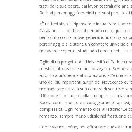
tratti dalle sue opere, dai lavori teatrali alle ana
Roth ai personaggi femminili nei suoi primi testi
«È un tentativo di ripensare e inquadrare il per
Catalano — a partire dal periodo ceco, quello che
benissimo con le nuove generazioni, conserva un
personaggi e alle storie un carattere universale.
ma avere scoperto, studiando i documenti, l’este
Figlio di un progetto dell’Università di Padova 
allestimento teatrale e un convegno),
Kundera 
attorno a un’opera e al suo autore. «C’è una st
uno dei più importanti autori del Novecento europe
riconsiderare tutta la sua carriera di scrittore sen
diffusione e lo studio della sua opera». Un lavor
Suona come monito e incoraggiamento ai navigant
complessità. Ogni romanzo dice al lettore: “Le co
romanzo, sempre meno udibile nel frastuono del
Come viatico, infine, per affrontare questa lettura, 