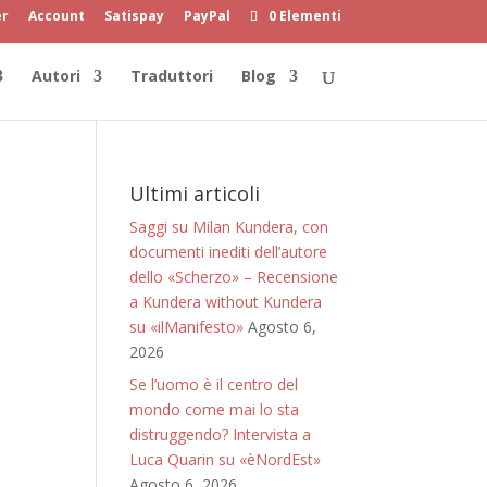
er
Account
Satispay
PayPal
0 Elementi
Autori
Traduttori
Blog
Ultimi articoli
Saggi su Milan Kundera, con
documenti inediti dell’autore
dello «Scherzo» – Recensione
a Kundera without Kundera
su «ilManifesto»
Agosto 6,
2026
Se l’uomo è il centro del
mondo come mai lo sta
distruggendo? Intervista a
Luca Quarin su «èNordEst»
Agosto 6, 2026