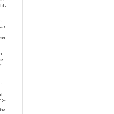
hilip
ro
ccia
oni,
un
ia
me
a
ra.
el
no».
ine: