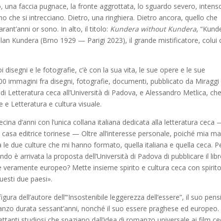
, una faccia pugnace, la fronte aggrottata, lo sguardo severo, intens
no che si intrecciano. Dietro, una ringhiera. Dietro ancora, quello che
nt’anni or sono. In alto, il titolo:
Kundera without Kundera
, “Kund
an Kundera (Brno 1929 — Parigi 2023), il grande mistificatore, colui 
suoi disegni e le fotografie, c’è con la sua vita, le sue opere e le sue
00 immagini fra disegni, fotografie, documenti, pubblicato da Miraggi
di Letteratura ceca all’Università di Padova, e Alessandro Metlica, ch
 Letteratura e cultura visuale.
cina d’anni con l’unica collana italiana dedicata alla letteratura ceca
 casa editrice torinese — Oltre all’interesse personale, poiché mia m
 le due culture che mi hanno formato, quella italiana e quella ceca. P
è arrivata la proposta dell’Università di Padova di pubblicare il libr
e veramente europeo? Mette insieme spirito e cultura ceca con spirit
questi due paesi».
 figura dell’autore dell’“Insostenibile leggerezza dell’essere”, il suo pens
romanzo durata sessant’anni, nonché il suo essere praghese ed europeo.
ettanti studiosi che spaziano dall’idea di romanzo universale ai film ce