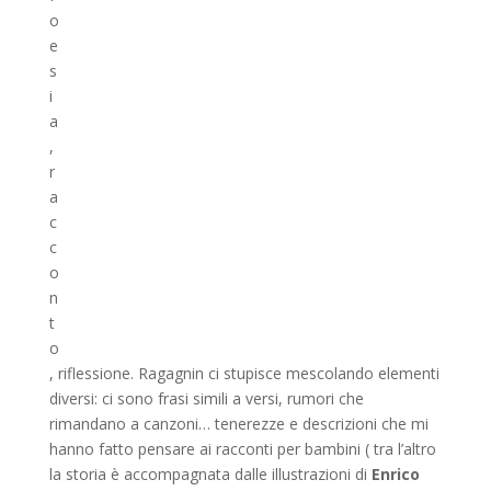
o
e
s
i
a
,
r
a
c
c
o
n
t
o
, riflessione. Ragagnin ci stupisce mescolando elementi
diversi: ci sono frasi simili a versi, rumori che
rimandano a canzoni… tenerezze e descrizioni che mi
hanno fatto pensare ai racconti per bambini ( tra l’altro
la storia è accompagnata dalle illustrazioni di
Enrico