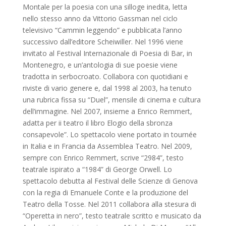
Montale per la poesia con una silloge inedita, letta
nello stesso anno da Vittorio Gassman nel ciclo
televisivo “Cammin leggendo” e pubblicata l’anno
successivo dall’editore Scheiwiller. Nel 1996 viene
invitato al Festival Internazionale di Poesia di Bar, in
Montenegro, e un’antologia di sue poesie viene
tradotta in serbocroato. Collabora con quotidiani e
riviste di vario genere e, dal 1998 al 2003, ha tenuto
una rubrica fissa su “Duel”, mensile di cinema e cultura
dell’immagine. Nel 2007, insieme a Enrico Remmert,
adatta per ii teatro il libro Elogio della sbronza
consapevole”. Lo spettacolo viene portato in tournée
in Italia e in Francia da Assemblea Teatro. Nel 2009,
sempre con Enrico Remmert, scrive “2984”, testo
teatrale ispirato a “1984” di George Orwell. Lo
spettacolo debutta al Festival delle Scienze di Genova
con la regia di Emanuele Conte e la produzione del
Teatro della Tosse. Nel 2011 collabora alla stesura di
“Operetta in nero”, testo teatrale scritto e musicato da