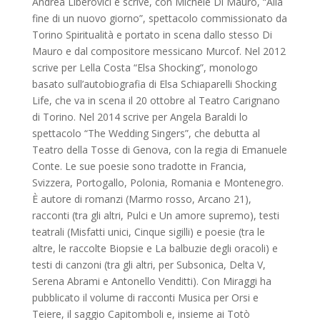
Andrea Liberovici e scrive, con Michele Di Mauro, “Alla
fine di un nuovo giorno”, spettacolo commissionato da
Torino Spiritualità e portato in scena dallo stesso Di
Mauro e dal compositore messicano Murcof. Nel 2012
scrive per Lella Costa “Elsa Shocking”, monologo
basato sull’autobiografia di Elsa Schiaparelli Shocking
Life, che va in scena il 20 ottobre al Teatro Carignano
di Torino. Nel 2014 scrive per Angela Baraldi lo
spettacolo “The Wedding Singers”, che debutta al
Teatro della Tosse di Genova, con la regia di Emanuele
Conte. Le sue poesie sono tradotte in Francia,
Svizzera, Portogallo, Polonia, Romania e Montenegro.
È autore di romanzi (Marmo rosso, Arcano 21),
racconti (tra gli altri, Pulci e Un amore supremo), testi
teatrali (Misfatti unici, Cinque sigilli) e poesie (tra le
altre, le raccolte Biopsie e La balbuzie degli oracoli) e
testi di canzoni (tra gli altri, per Subsonica, Delta V,
Serena Abrami e Antonello Venditti). Con Miraggi ha
pubblicato il volume di racconti Musica per Orsi e
Teiere, il saggio Capitomboli e, insieme ai Totò