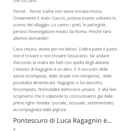
che toccano.
Finché… finché Dafne non viene trovata morta.
Ovviamente è stato Ciaccio, poteva essere soltanto lo
scemo del villaggio. Lo sanno i preti, le pettegole,
persino l’investigatore inviato da Roma. Perché farsi
ulteriori domande?
Caso chiuso, anche per noi lettori. D’altra parte il punto
non è trovare o non trovare l’assassino, far andare
d’accordo la realtà dei fatti con quella degli abitanti.
L’intento di Ragagnin è un altro. E’ il racconto delle
azioni incompiute, delle strade non intraprese, delle
possibilità dimenticate. Ragagnin ci ha descritto
l’incompiuto, l’immobilità dell’essere umano. E alla fine
scopriamo che il colpevole lo conoscevamo già dalle
prime righe: l’invidia (sociale, sessuale, sentimentale)
accompagnata dalla pigrizia.
Pontescuro di Luca Ragagnin è…
P