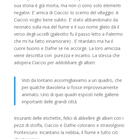
sua storia è già morta, ma non ci sono solo elementi
negativi. E’ amica di Ciaccio: lo scemo del villaggio. A
Ciaccio voglio bene subito. E’ stato abbandonato da
neonato sulla riva del fiume e il suo nome glielo dà il
verso degli uccelli (galeotto fu il passo letto a Palermo
che mi ha fatto innamorare) . E’ ritardato ma ha il
cuore buono e Dafne se ne accorge. La loro amicizia
viene descritta con purezza e incanto. La stessa che
adopera Ciaccio per addobbare gli alberi:
Visti da lontano assomigliavamo a un quadro, che
per qualche diavoleria si fosse improvvisamente
animato. Uno di quei quadri esposti nelle gallerie
importanti delle grandi città.
Incuranti delle etichette, felici di abbellire gli alberi con i
pezzi di stoffa, Ciaccio e Dafne colorano e stravolgono
Pontescuro. Incantano la nebbia, il fiume e tutto ciò