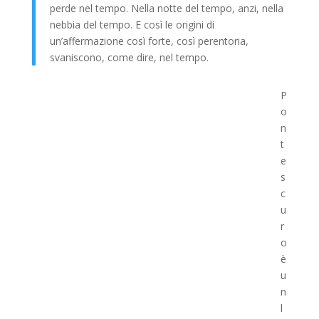
perde nel tempo. Nella notte del tempo, anzi, nella
nebbia del tempo. E così le origini di
un’affermazione così forte, così perentoria,
svaniscono, come dire, nel tempo.
P
o
n
t
e
s
c
u
r
o
è
u
n
l