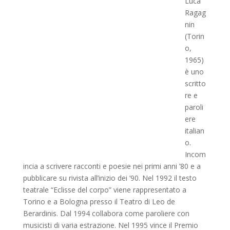
Luca
Ragag
nin
(Torin
o,
1965)
è uno
scritto
re e
paroli
ere
italian
o.
Incom
incia a scrivere racconti e poesie nei primi anni ’80 e a
pubblicare su rivista all’inizio dei ’90. Nel 1992 il testo
teatrale “Eclisse del corpo” viene rappresentato a
Torino e a Bologna presso il Teatro di Leo de
Berardinis. Dal 1994 collabora come paroliere con
musicisti di varia estrazione. Nel 1995 vince il Premio