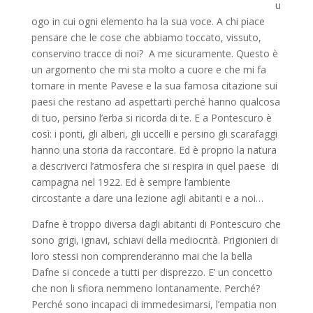
u
ogo in cui ogni elemento ha la sua voce. A chi piace
pensare che le cose che abbiamo toccato, vissuto,
conservino tracce di noi? A me sicuramente. Questo è
un argomento che mi sta molto a cuore e che mi fa
tornare in mente Pavese e la sua famosa citazione sui
paesi che restano ad aspettarti perché hanno qualcosa
di tuo, persino l’erba si ricorda di te. E a Pontescuro è
così: i ponti, gli alberi, gli uccelli e persino gli scarafaggi
hanno una storia da raccontare. Ed è proprio la natura
a descriverci l’atmosfera che si respira in quel paese di
campagna nel 1922. Ed è sempre l’ambiente
circostante a dare una lezione agli abitanti e a noi…
Dafne è troppo diversa dagli abitanti di Pontescuro che
sono grigi, ignavi, schiavi della mediocrità. Prigionieri di
loro stessi non comprenderanno mai che la bella
Dafne si concede a tutti per disprezzo. E’ un concetto
che non li sfiora nemmeno lontanamente. Perché?
Perché sono incapaci di immedesimarsi, l’empatia non