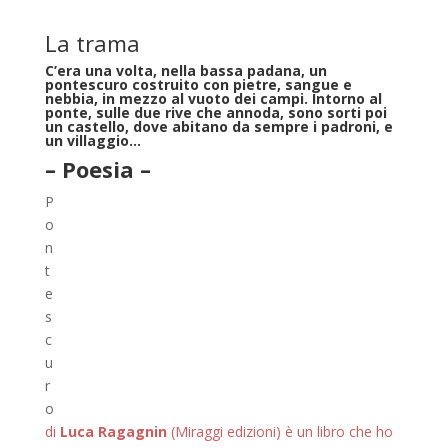
La trama
C’era una volta, nella bassa padana, un
pontescuro costruito con pietre, sangue e
nebbia, in mezzo al vuoto dei campi. Intorno al
ponte, sulle due rive che annoda, sono sorti poi
un castello, dove abitano da sempre i padroni, e
un villaggio
…
– Poesia –
P
o
n
t
e
s
c
u
r
o
di
Luca Ragagnin
(Miraggi edizioni) è un libro che ho