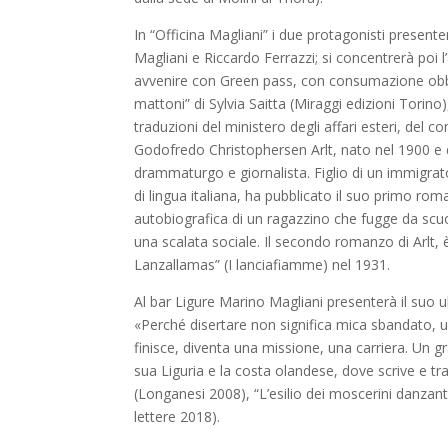
In “Officina Magliani” i due protagonisti present
Magliani e Riccardo Ferrazzi; si concentrerà poi l’
avvenire con Green pass, con consumazione obblig
mattoni” di Sylvia Saitta (Miraggi edizioni Torin
traduzioni del ministero degli affari esteri, del
Godofredo Christophersen Arlt, nato nel 1900 e 
drammaturgo e giornalista. Figlio di un immigrato 
di lingua italiana, ha pubblicato il suo primo rom
autobiografica di un ragazzino che fugge da scuol
una scalata sociale. Il secondo romanzo di Arlt, è
Lanzallamas” (I lanciafiamme) nel 1931.
Al bar Ligure Marino Magliani presenterà il suo 
«Perché disertare non significa mica sbandato, 
finisce, diventa una missione, una carriera. Un g
sua Liguria e la costa olandese, dove scrive e tra
(Longanesi 2008), “L’esilio dei moscerini danzant
lettere 2018).