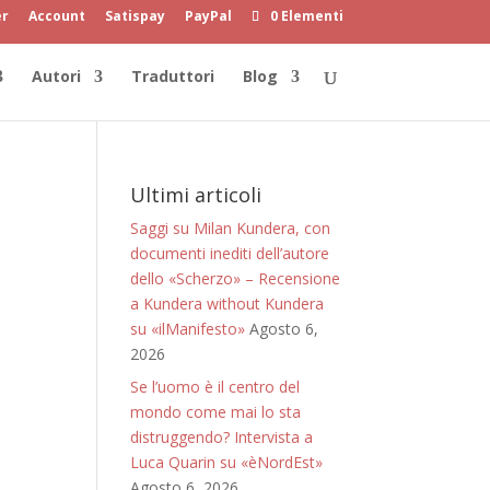
er
Account
Satispay
PayPal
0 Elementi
Autori
Traduttori
Blog
Ultimi articoli
Saggi su Milan Kundera, con
documenti inediti dell’autore
dello «Scherzo» – Recensione
a Kundera without Kundera
su «ilManifesto»
Agosto 6,
2026
Se l’uomo è il centro del
mondo come mai lo sta
distruggendo? Intervista a
Luca Quarin su «èNordEst»
Agosto 6, 2026