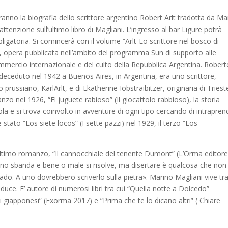
eranno la biografia dello scrittore argentino Robert Arlt tradotta da Ma
attenzione sull’ultimo libro di Magliani. L’ingresso al bar Ligure potrà
atoria. Si comincerà con il volume “Arlt-Lo scrittore nel bosco di
o), opera pubblicata nell’ambito del programma Sun di supporto alle
 commercio internazionale e del culto della Repubblica Argentina. Rober
deceduto nel 1942 a Buenos Aires, in Argentina, era uno scrittore,
prussiano, KarlArlt, e di Ekatherine Iobstraibitzer, originaria di Triest
anzo nel 1926, “El juguete rabioso” (Il giocattolo rabbioso), la storia
a e si trova coinvolto in avventure di ogni tipo cercando di intrapren
 stato “Los siete locos” (I sette pazzi) nel 1929, il terzo “Los
ultimo romanzo, “Il cannocchiale del tenente Dumont” (L’Orma editore
uno sbanda e bene o male si risolve, ma disertare è qualcosa che non
rado. A uno dovrebbero scriverlo sulla pietra». Marino Magliani vive tra
duce. E’ autore di numerosi libri tra cui “Quella notte a Dolcedo”
i giapponesi” (Exorma 2017) e “Prima che te lo dicano altri” ( Chiare