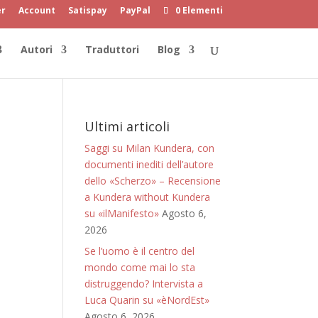
er
Account
Satispay
PayPal
0 Elementi
Autori
Traduttori
Blog
Ultimi articoli
Saggi su Milan Kundera, con
documenti inediti dell’autore
dello «Scherzo» – Recensione
a Kundera without Kundera
su «ilManifesto»
Agosto 6,
2026
Se l’uomo è il centro del
mondo come mai lo sta
distruggendo? Intervista a
Luca Quarin su «èNordEst»
Agosto 6, 2026