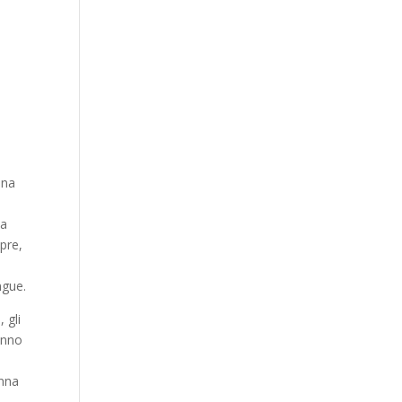
una
na
opre,
ngue.
 gli
tunno
onna