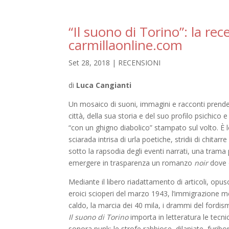
“Il suono di Torino”: la re
carmillaonline.com
Set 28, 2018
|
RECENSIONI
di
Luca Cangianti
Un mosaico di suoni, immagini e racconti prende p
città, della sua storia e del suo profilo psichic
“con un ghigno diabolico” stampato sul volto. È l
sciarada intrisa di urla poetiche, stridii di chitarr
sotto la rapsodia degli eventi narrati, una trama
emergere in trasparenza un romanzo
noir
dove 
Mediante il libero riadattamento di articoli, opusco
eroici scioperi del marzo 1943, l’immigrazione mer
caldo, la marcia dei 40 mila, i drammi del fordis
Il suono di Torino
importa in letteratura le tecn
sonora punk: le strofe rabbiose, dilaniate, furi