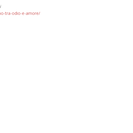
i
no-tra-odio-e-amore/