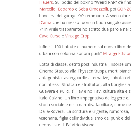
Flauers
. Sul podio del boxino “Weird RnR” c’è f
Marcello
,
Edoardo
e
Seba Omezzolli
, poi
GONZ
bandiera del garage r’n’r teramano. A sventolare c
D’ama
che ha messo fuori un buon singolo assie
7″ in vinile trasparente ho scritto due parole nell
Cave Curse
e
Vintage Crop
.
Infine 1.100 battute di numero sul nuovo libro d
urbani con colonna sonora punk”
Miraggi Edizion
Lotta di classe, detriti post industriali,
risorse u
Cinema Statuto alla
ThyssenKrupp
), morti bianc
antagonista, avanguardie alternative, sabotatori 
non riflessi. Sfruttati e sfruttatori, alta bor
ghesia 
Guevara e
Pulici
,
sì
Tav
e no
Tav
, cultura alta e 
Italo Calvino.
Un
libro
impegnativo
da leggere e
storia
sociale
e nell
a narrativa
familiare
, come ne
Dalla/Roversi.
La scrittura
è
urgente
,
rumoros
a
,
visionari
a
,
figli
a
dell’individualismo del punk
e
del
neorealiste di Fabrizio Visone.