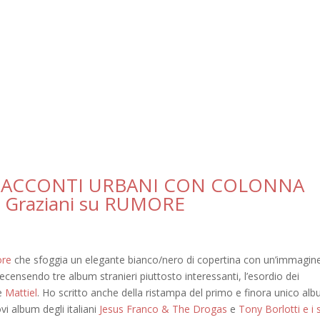
 RACCONTI URBANI CON COLONNA
 Graziani su RUMORE
ore
che sfoggia un elegante bianco/nero di copertina con un’immagin
 recensendo tre album stranieri piuttosto interessanti, l’esordio dei
e
Mattiel
. Ho scritto anche della ristampa del primo e finora unico al
o
vi album degli italiani
Jesus Franco & The Drogas
e
Tony Borlotti e i 