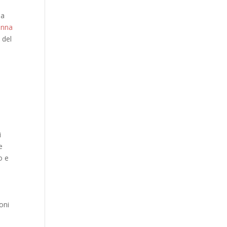
la
anna
: del
i
e
o
e
oni