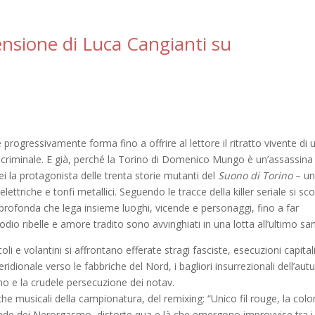
censione di Luca Cangianti su
rogressivamente forma fino a offrire al lettore il ritratto vivente di 
o e criminale. E già, perché la Torino di Domenico Mungo è un’assassina
ei la protagonista delle trenta storie mutanti del
Suono di Torino
– u
e elettriche e tonfi metallici. Seguendo le tracce della killer seriale si sc
 profonda che lega insieme luoghi, vicende e personaggi, fino a far
odio ribelle e amore tradito sono avvinghiati in una lotta all’ultimo sa
li e volantini si affrontano efferate stragi fasciste, esecuzioni capitali,
idionale verso le fabbriche del Nord, i bagliori insurrezionali dell’au
mo e la crudele persecuzione dei notav.
iche musicali della campionatura, del remixing: “Unico fil rouge, la col
bonde dei Nerorgasmo, distorte qua e là che emergono improvvise tra i