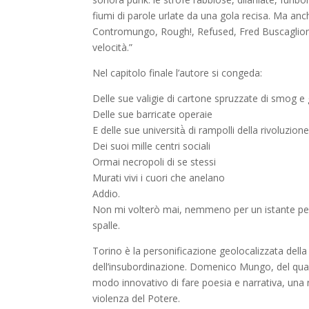
fiumi di parole urlate da una gola recisa. Ma a
Contromungo, Rough!, Refused, Fred Buscaglione, L
velocità.”
Nel capitolo finale l’autore si congeda:
Delle sue valigie di cartone spruzzate di smog e 
Delle sue barricate operaie
E delle sue università̀ di rampolli della rivoluzione
Dei suoi mille centri sociali
Ormai necropoli di se stessi
Murati vivi i cuori che anelano
Addio.
Non mi volterò mai, nemmeno per un istante per g
spalle.
Torino è la personificazione geolocalizzata della
dell’insubordinazione. Domenico Mungo, del qua
modo innovativo di fare poesia e narrativa, una n
violenza del Potere.