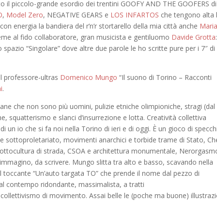
inito il piccolo-grande esordio dei trentini GOOFY AND THE GOOFERS di
O
,
Model Zero
, NEGATIVE GEARS e
LOS INFARTOS
che tengono alta 
on energia la bandiera del r’n’r stortarello della mia città anche
Mari
me al fido collaboratore, gran musicista e gentiluomo
Davide Grotta
o spazio “Singolare” dove altre due parole le ho scritte pure per i 7″ di
el professore-ultras
Domenico Mungo
“Il suono di Torino – Racconti
i
.
mane che non sono più uomini,
pulizie etniche olimpioniche,
stragi (dal
he,
squatterismo
e
slanci d’
insurrezione e lotta.
Creatività collettiva
di un io che si fa noi nella Torino
di ieri e di oggi.
È un gioco di specch
e sottoproletariato, movimenti anarchici e torbide trame di Stato,
Ch
sottocultura di strada,
CSOA e architettura monumentale,
Nerorgasm
, immagino
,
da scrivere.
Mungo
slitta
tra alto e basso
, scavando nella
l
toccante
“Un’auto targata TO” che prende il nome dal pezzo di
al contempo
ridondante
, massimalista,
a tratti
 collettivismo di movimento.
Assai belle le
(poche ma buone) illustrazi