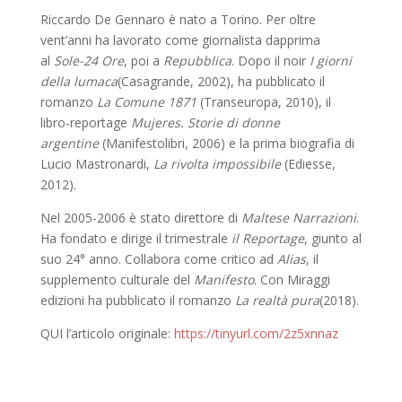
Riccardo De Gennaro è nato a Torino. Per oltre
vent’anni ha lavorato come giornalista dapprima
al
Sole-24 Ore
, poi a
Repubblica
. Dopo il noir
I giorni
della lumaca
(Casagrande, 2002), ha pubblicato il
romanzo
La Comune 1871
(Transeuropa, 2010), il
libro-reportage
Mujeres. Storie di donne
argentine
(Manifestolibri, 2006) e la prima biografia di
Lucio Mastronardi,
La rivolta impossibile
(Ediesse,
2012).
Nel 2005-2006 è stato direttore di
Maltese Narrazioni
.
Ha fondato e dirige il trimestrale
il Reportage
, giunto al
suo 24° anno. Collabora come critico ad
Alias
, il
supplemento culturale del
Manifesto
. Con Miraggi
edizioni ha pubblicato il romanzo
La realtà pura
(2018).
QUI l’articolo originale:
https://tinyurl.com/2z5xnnaz