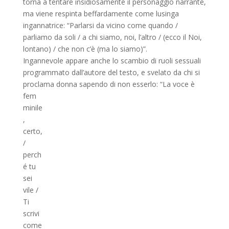
torna a tentare insidiosamente il personaggio narrante,
ma viene respinta beffardamente come lusinga
ingannatrice: “Parlarsi da vicino come quando /
parliamo da soli / a chi siamo, noi, l’altro / (ecco il Noi,
lontano) / che non c’è (ma lo siamo)”.
Ingannevole appare anche lo scambio di ruoli sessuali
programmato dall’autore del testo, e svelato da chi si
proclama
donna sapendo di non esserlo: “La voce è
fem
minile
,
certo,
/
perch
é tu
sei
vile /
Ti
scrivi
come