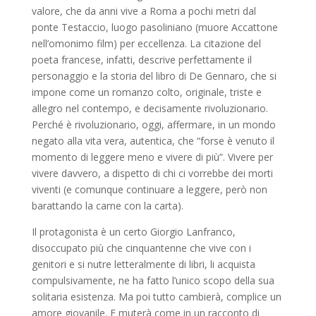
valore, che da anni vive a Roma a pochi metri dal
ponte Testaccio, luogo pasoliniano (muore Accattone
nell’omonimo film) per eccellenza. La citazione del
poeta francese, infatti, descrive perfettamente il
personaggio e la storia del libro di De Gennaro, che si
impone come un romanzo colto, originale, triste e
allegro nel contempo, e decisamente rivoluzionario.
Perché è rivoluzionario, oggi, affermare, in un mondo
negato alla vita vera, autentica, che “forse è venuto il
momento di leggere meno e vivere di più”. Vivere per
vivere davvero, a dispetto di chi ci vorrebbe dei morti
viventi (e comunque continuare a leggere, però non
barattando la carne con la carta).
Il protagonista è un certo Giorgio Lanfranco,
disoccupato più che cinquantenne che vive con i
genitori e si nutre letteralmente di libri, li acquista
compulsivamente, ne ha fatto l’unico scopo della sua
solitaria esistenza. Ma poi tutto cambierà, complice un
amore giovanile. E muterà come in un racconto di