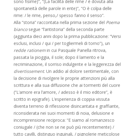
sono fisime)”, “(La facilità delle rime / è dovuta alla
spontaneità delle parole in ente)”, “O è colpa delle
rime: / le rime, penso,/ spesso fanno il senso”.
Alla “storia” raccontata nella prima sezione del
Poema
bianco
segue “l’antistoria” della seconda parte
(aggiunta dieci anni dopo la prima pubblicazione: “Versi
esclusi, inclusi / qui / per togliermeli di torno”), un
redde rationem
in cui Pasquale Panella ritrova,
passata la pioggia, il sole; dopo il lamento e la
recriminazione, il sorriso indulgente e la leggerezza del
divertissement
. Un addio al dolore sentimentale, con
la decisione di rivolgere le proprie attenzioni più alla
scrittura e alla sua diffusione che ai tormenti del cuore
(“L’amore era l’amore, / adesso è il mio editore”, è
scritto in epigrafe). L’esperienza di coppia vissuta
diventa terreno di riflessione disincantata e graffiante,
riconsiderata nei suoi momenti di noia, delusione e
incomprensione reciproca: “E siamo al romanzesco
coniugale / (che non se ne può più recentemente) /
tutto cavilli, distinguo inguinali, / pignolerie meticolose