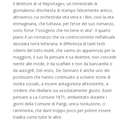
il direttore di «il Reportage», un trimestrale di
giornalismo d’inchiesta di stampo felicemente antico,
attraverso cui orchestrala vita vera e i libri, cioè la vita
immaginaria, che tuttavia, per l’eroe del suo romanzo,
sono forse T’ossigeno che mi tiene in vita”. Il quarto
piano è un romanzo che va controcorrente nell’attuale
desolata terra letteraria. A differenza di tanti testi
odierni del tutto inutili, che vanno (in apparenza) per la
maggiore, il suo fa pensare e sa divertire, non concede
niente alle mode, è da scaffale e non da bancarella o
da autogrill. Del resto, De Gennaro è anche uno dei
pochissimi che hanno continuato a scrivere storie di
rivolta sociale, a essere antagonista all’esistente, a
credere che ribellarsi sia assolutamente giusto. Basti
pensare a La Comune 1871, ambientato durante i
giorni della Comune di Parigi, unica rivoluzione, ci
rammenta, che durò troppo poco per potere essere
tradita come tutte le altre.