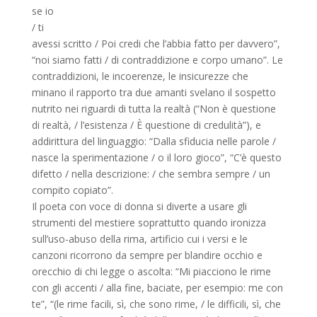
se io
/ ti
avessi scritto / Poi credi che l’abbia fatto per davvero”,
“noi siamo fatti / di contraddizione e corpo umano”. Le
contraddizioni, le incoerenze, le insicurezze che
minano il rapporto tra due amanti svelano il sospetto
nutrito nei riguardi di tutta la realtà (“Non è questione
di realtà, / l’esistenza / È questione di credulità”), e
addirittura del linguaggio: “Dalla sfiducia nelle parole /
nasce la sperimentazione / o il loro gioco”, “C’è questo
difetto / nella descrizione: / che sembra sempre / un
compito copiato”.
Il poeta con voce di donna si diverte a usare gli
strumenti del mestiere soprattutto quando ironizza
sull’uso-abuso della rima, artificio cui i versi e le
canzoni ricorrono da sempre per blandire occhio e
orecchio di chi legge o ascolta: “Mi piacciono le rime
con gli accenti / alla fine, baciate, per esempio: me con
te”, “(le rime facili, sì, che sono rime, / le difficili, sì, che