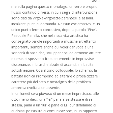
assu
me sulla pagina questo monologo, un vero e proprio
flusso continuo di versi, in cui i segni di interpunzione
sono dati da virgole-virgolette-parentesi, e assidui,
incalzanti punti di domanda. Nessun esclamativo, e un
unico punto fermo conclusivo, dopo la parola “Fine”.
Pasquale Panella, che nella sua vita artistica ha
consegnato parole importanti a musiche altrettanto
importanti, sembra anche qui voler dar voce a una
sonorità di base che, sviluppandosi da armonie attutite
e terse, si spezzano frequentemente in improvvise
dissonanze, in brusche alzate di accenti, in ribadite
sottolineature. Così il tono colloquiale, lo scherno, la
battuta ironica irrompono ad alterare o prosaicizzare il
carattere più delicato e nostalgico della profferta
amorosa rivolta a un assente.
In un lunedì sera piovoso di un mese imprecisato, alle
otto meno dieci, una “lei” parla a se stessa e di se
stessa, parla a un “lui” e parla di lui, pur diffidando di
qualsiasi possibilità di comunicazione, in un rapporto