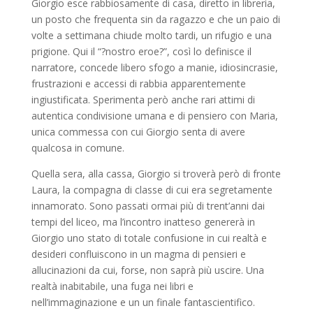
Giorgio esce rabbiosamente di casa, diretto in libreria,
un posto che frequenta sin da ragazzo e che un paio di
volte a settimana chiude molto tardi, un rifugio e una
prigione. Qui il “?nostro eroe?”, così lo definisce il
narratore, concede libero sfogo a manie, idiosincrasie,
frustrazioni e accessi di rabbia apparentemente
ingiustificata. Sperimenta però anche rari attimi di
autentica condivisione umana e di pensiero con Maria,
unica commessa con cui Giorgio senta di avere
qualcosa in comune.
Quella sera, alla cassa, Giorgio si troverà però di fronte
Laura, la compagna di classe di cui era segretamente
innamorato. Sono passati ormai più di trent’anni dai
tempi del liceo, ma l’incontro inatteso genererà in
Giorgio uno stato di totale confusione in cui realtà e
desideri confluiscono in un magma di pensieri e
allucinazioni da cui, forse, non saprà più uscire. Una
realtà inabitabile, una fuga nei libri e
nell’immaginazione e un un finale fantascientifico.