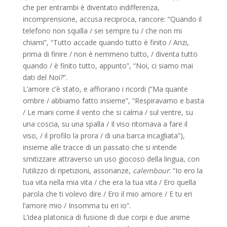
che per entrambi è diventato indifferenza,
incomprensione, accusa reciproca, rancore: “Quando il
telefono non squilla / sei sempre tu / che non mi
chiami”, “Tutto accade quando tutto è finito / Anzi,
prima di finire / non è nemmeno tutto, / diventa tutto
quando / è finito tutto, appunto”, “Noi, ci siamo mai
dati del Noi?”.
L’amore c’è stato, e affiorano i ricordi (“Ma quante
ombre / abbiamo fatto insieme”, “Respiravamo e basta
/ Le mani come il vento che si calma / sul ventre, su
una coscia, su una spalla / Il viso ritornava a fare il
viso, / il profilo la prora / di una barca incagliata”),
insieme alle tracce di un passato che si intende
smitizzare attraverso un uso giocoso della lingua, con
l’utilizzo di ripetizioni, assonanze,
calembour
: “Io ero la
tua vita nella mia vita / che era la tua vita / Ero quella
parola che ti volevo dire / Ero il mio amore / E tu eri
l’amore mio / Insomma tu eri io”.
L’idea platonica di fusione di due corpi e due anime