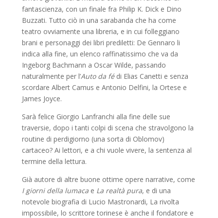
fantascienza, con un finale fra Philip K. Dick e Dino
Buzzati. Tutto ciò in una sarabanda che ha come
teatro ovviamente una libreria, e in cui folleggiano
brani e personaggi dei libri prediletti: De Gennaro li
indica alla fine, un elenco raffinatissimo che va da
Ingeborg Bachmann a Oscar Wilde, passando
naturalmente per l’
Auto da fé
di Elias Canetti e senza
scordare Albert Camus e Antonio Delfini, la Ortese e
James Joyce.
Sarà felice Giorgio Lanfranchi alla fine delle sue
traversie, dopo i tanti colpi di scena che stravolgono la
routine di perdigiorno (una sorta di Oblomov)
cartaceo? Ai lettori, e a chi vuole vivere, la sentenza al
termine della lettura.
Già autore di altre buone ottime opere narrative, come
I giorni della lumaca
e
La realtà pura
, e di una
notevole biografia di Lucio Mastronardi, La rivolta
impossibile, lo scrittore torinese è anche il fondatore e