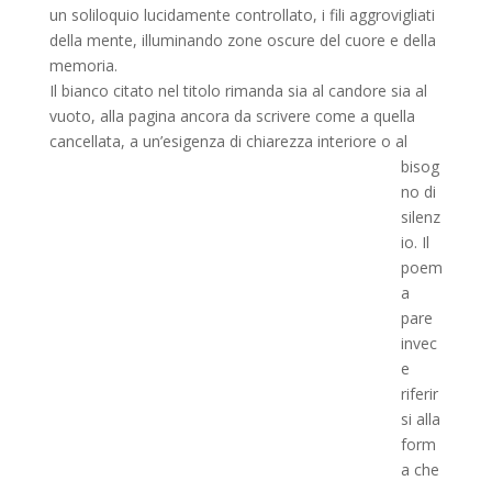
un soliloquio lucidamente controllato, i fili aggrovigliati
della mente, illuminando zone oscure del cuore e della
memoria.
Il bianco citato nel titolo rimanda sia al candore sia al
vuoto, alla pagina ancora da scrivere come a quella
cancellata, a
un’esigenza di chiarezza interiore o al
bisog
no di
silenz
io. Il
poem
a
pare
invec
e
riferir
si alla
form
a che