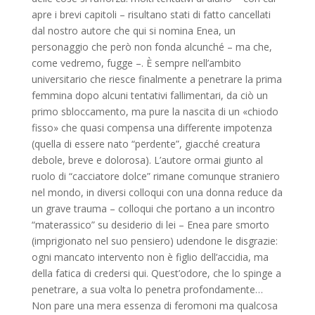
apre i brevi capitoli – risultano stati di fatto cancellati
dal nostro autore che qui si nomina Enea, un
personaggio che però non fonda alcunché – ma che,
come vedremo, fugge –. È sempre nell’ambito
universitario che riesce finalmente a penetrare la prima
femmina dopo alcuni tentativi fallimentari, da ciò un
primo sbloccamento, ma pure la nascita di un «chiodo
fisso» che quasi compensa una differente impotenza
(quella di essere nato “perdente”, giacché creatura
debole, breve e dolorosa). L’autore ormai giunto al
ruolo di “cacciatore dolce” rimane comunque straniero
nel mondo, in diversi colloqui con una donna reduce da
un grave trauma – colloqui che portano a un incontro
“materassico” su desiderio di lei – Enea pare smorto
(imprigionato nel suo pensiero) udendone le disgrazie:
ogni mancato intervento non è figlio dell’accidia, ma
della fatica di credersi qui. Quest’odore, che lo spinge a
penetrare, a sua volta lo penetra profondamente…
Non pare una mera essenza di feromoni ma qualcosa