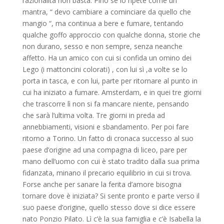
razionalità non basta. Pino se lo ripete come un
mantra, “ devo cambiare a cominciare da quello che
mangio “, ma continua a bere e fumare, tentando
qualche goffo approccio con qualche donna, storie che
non durano, sesso e non sempre, senza neanche
affetto. Ha un amico con cui si confida un omino dei
Lego (i mattoncini colorati) , con lui sì ,a volte se lo
porta in tasca, e con lui, parte per ritornare al punto in
cui ha iniziato a fumare. Amsterdam, e in quei tre giorni
che trascorre lì non si fa mancare niente, pensando
che sarà l’ultima volta. Tre giorni in preda ad
annebbiamenti, visioni e sbandamento. Per poi fare
ritorno a Torino. Un fatto di cronaca successo al suo
paese d’origine ad una compagna di liceo, pare per
mano dell’uomo con cui è stato tradito dalla sua prima
fidanzata, minano il precario equilibrio in cui si trova.
Forse anche per sanare la ferita d’amore bisogna
tornare dove è iniziata? Si sente pronto e parte verso il
suo paese d’origine, quello stesso dove si dice essere
nato Ponzio Pilato. Lì c’è la sua famiglia e c’è Isabella la