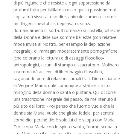
di più inguinale che resiste a ogni soppressione da
profumi fatta per istillare in esso quella passione mai
sopita ma vissuta, oso dire, animalescamente: come
un dirigersi inevitabile, depensato, senza
domandamenti di sorta. Il romanzo si costella, oltreché
della Donna e delle sue somme bellezze (con relative
mode invise al Nostro, per esempio la depilazione
integrale), di immagini moderatamente pornografiche
(che colorano la lettura) e di assaggi filosofico-
antropologici, alcuni di stampo dissacratorio. Molinaro
insomma dà accenni di libertinaggio filosofico,
ragionando pure di relazioni carnali tra il Dio cristiano e
la ‘Vergine’ Maria, utile comunque a sfatare il mito
misogino della donna o santa o puttana. Qui occorre
una trascrizione integrale del passo, da me ritenuto il
più alto del libro: «Poi penso che l’uomo vuole che la
donna sia Maria, vuole che gli sia fedele, per sentirsi
come dio, perché dio è solo lui che scopa con Maria.
Dio scopa Maria con lo spirito santo, l’uomo scopa la
sua Maria con il cazzo, usa il cazzo come spirito santo.