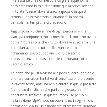
interessante che non riesco a cogliere appieno, ha
però catturato la mia attenzione quella breve sezione
intitolata “paese” dove si traccia (proprio in questi
termini) una breve storia di quanto fu la nostra
penisola nei tempi che ci precedono.
Aggiungo in più che al fine di ogni percorso – che
Garrapa compone a mo’ di novello Pollicino – ho avuto
come l’impressione che il tutto dovesse suscitarmi una
certa ilarità, soprattutto nelle svariate parole
richiamanti i pasti quotidiani. Ciò fu parecchio
piacevole, invero: quasi come le canzonature di un
vecchio amico.
La parte che più si avvicina alla poesia, però, non ha a
che fare con alcun tentativo di versificazione presente
in questo testo, anzi sta ben piantato in quelle prosette
(per lo più diaristiche) che partono giocose per
concludersi tragiche. In queste, racchiuse per lo più
nella sezione “
Egli
”, noto un buon ritmo in ogni micro-
narrazione, e pure un espediente interessante: in fondo