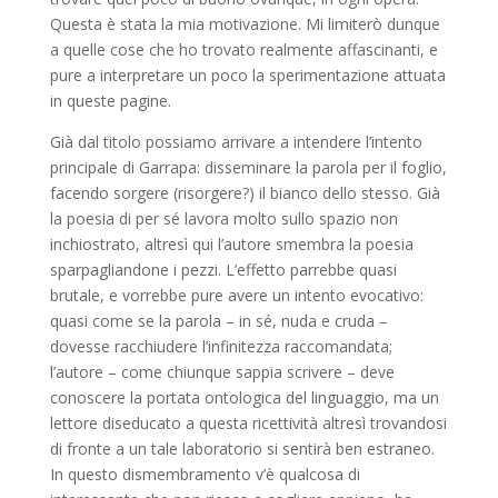
Questa è stata la mia motivazione. Mi limiterò dunque
a quelle cose che ho trovato realmente affascinanti, e
pure a interpretare un poco la sperimentazione attuata
in queste pagine.
Già dal titolo possiamo arrivare a intendere l’intento
principale di Garrapa: disseminare la parola per il foglio,
facendo sorgere (risorgere?) il bianco dello stesso. Già
la poesia di per sé lavora molto sullo spazio non
inchiostrato, altresì qui l’autore smembra la poesia
sparpagliandone i pezzi. L’effetto parrebbe quasi
brutale, e vorrebbe pure avere un intento evocativo:
quasi come se la parola – in sé, nuda e cruda –
dovesse racchiudere l’infinitezza raccomandata;
l’autore – come chiunque sappia scrivere – deve
conoscere la portata ontologica del linguaggio, ma un
lettore diseducato a questa ricettività altresì trovandosi
di fronte a un tale laboratorio si sentirà ben estraneo.
In questo dismembramento v’è qualcosa di