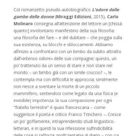
Col romanzetto pseudo-autobiografico
L’odore delle
gambe delle donne
(
Miraggi Edizioni
, 2015),
Carlo
Molinaro
consegna all’attenzione del lettore un [chissà
quanto] involontario manifestino della sua filosofia:
una filosofia del fare – e del dubitare – che poggia sulla
sua esistenza, su blocchi e sbloccamenti. Abbiamo
all’inizio a confrontarci con un bimbo da subito attratto
dall’«intenso odore» delle sue compagne; questo, un
po’ trattenuto da un senso di stare e non stare nel
mondo – un bimbo già con un simile cruccio? –, le
contempla ma con difficoltà le approccia; similmente
non riesce a sventare la morte di un piccolo
mammifero, sentendosi come legato da una fisica (e
invisibile) impotenza: la sua compassione per ogni
“fratello terrestre” è quasi francescana – come
suggerisce il poeta e critico Franco Trinchero –. Cresce
un po’ goffamente, intraprendendo studi linguistico-
letterari, e in questi la sua riflessione sull’indicibilità
delle cose si rafforza: molti tentativi di diario – con cui