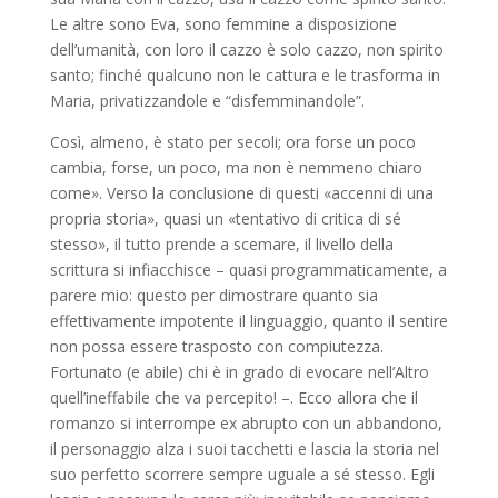
Le altre sono Eva, sono femmine a disposizione
dell’umanità, con loro il cazzo è solo cazzo, non spirito
santo; finché qualcuno non le cattura e le trasforma in
Maria, privatizzandole e “disfemminandole”.
Così, almeno, è stato per secoli; ora forse un poco
cambia, forse, un poco, ma non è nemmeno chiaro
come». Verso la conclusione di questi «accenni di una
propria storia», quasi un «tentativo di critica di sé
stesso», il tutto prende a scemare, il livello della
scrittura si infiacchisce – quasi programmaticamente, a
parere mio: questo per dimostrare quanto sia
effettivamente impotente il linguaggio, quanto il sentire
non possa essere trasposto con compiutezza.
Fortunato (e abile) chi è in grado di evocare nell’Altro
quell’ineffabile che va percepito! –. Ecco allora che il
romanzo si interrompe ex abrupto con un abbandono,
il personaggio alza i suoi tacchetti e lascia la storia nel
suo perfetto scorrere sempre uguale a sé stesso. Egli