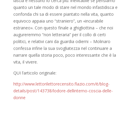
lascia e nessuno lo cerca più: inevitabile se pensiamo
quanto un tale modo di stare nel mondo infastidisca e
confonda chi sa di essere piantato nella vita, quanto
equivoco appaia uno “straniero”, un «incurabile
estraneo». Con questo finale a ghigliottina – che noi
augureremmo “non letteraria” per il collo di certi
politici, e relativi cani da guardia odierni – Molinaro
confessa infine la sua svogliatezza nel continuare a
narrare quella storia poco, poco interessante che è la
vita, il vivere.
QUI l’articolo originale:
http://www.lettorilettorecensito.flazio.com/it/blog-
details/post/143738/lodore-dellinterno-coscia-delle-
donne