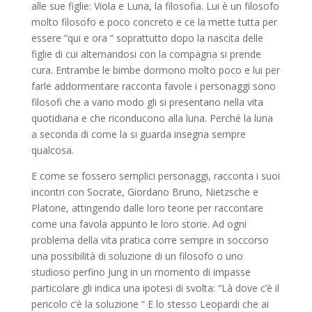
alle sue figlie: Viola e Luna, la filosofia. Lui è un filosofo
molto filosofo e poco concreto e ce la mette tutta per
essere “qui e ora “ soprattutto dopo la nascita delle
figlie di cui alternandosi con la compagna si prende
cura. Entrambe le bimbe dormono molto poco e lui per
farle addormentare racconta favole i personaggi sono
filosofi che a vario modo gli si presentano nella vita
quotidiana e che riconducono alla luna. Perché la luna
a seconda di come la si guarda insegna sempre
qualcosa.
E come se fossero semplici personaggi, racconta i suoi
incontri con Socrate, Giordano Bruno, Nietzsche e
Platone, attingendo dalle loro teorie per raccontare
come una favola appunto le loro storie. Ad ogni
problema della vita pratica corre sempre in soccorso
una possibilità di soluzione di un filosofo o uno
studioso perfino Jung in un momento di impasse
particolare gli indica una ipotesi di svolta: “Là dove c’è il
pericolo c’è la soluzione “ E lo stesso Leopardi che ai