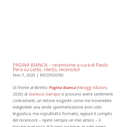
PAGINA BIANCA – recensione a cura di Paolo
Pera su Letto, riletto, recensito!
Nov 7, 2020
|
RECENSIONI
Di fronte al libretto
Pagina bianca
(
Miraggi Edizioni
,
2020) di
Gianluca Garrapa
si possono avere sentimenti
contrastanti, un lettore esigente come me troverebbe
indigeribile una simile sperimentazione (non solo
linguistica, ma soprattutto formale), eppure il compito
del recensore – ripete sempre un mio amico – è
trovare quel poco di buono ovunque, in ogni opera.