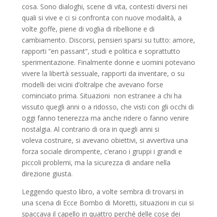
cosa. Sono dialoghi, scene di vita, contesti diversi nei
quali si vive e ci si confronta con nuove modalità, a
volte goffe, piene di voglia di ribellione e di
cambiamento. Discorsi, pensieri sparsi su tutto: amore,
rapporti “en passant“, studi e politica e soprattutto
sperimentazione. Finalmente donne e uomini potevano
vivere la libertà sessuale, rapporti da inventare, o su
modelli dei vicini d’oltralpe che avevano forse
cominciato prima. Situazioni non estranee a chi ha
vissuto quegli anni o a ridosso, che visti con gli occhi di
oggi fanno tenerezza ma anche ridere o fanno venire
nostalgia. Al contrario di ora in quegli anni si
voleva costruire, si avevano obiettivi, si avvertiva una
forza sociale dirompente, c’erano i gruppi i grandi e
piccoli problemi, ma la sicurezza di andare nella
direzione giusta.
Leggendo questo libro, a volte sembra di trovarsi in
una scena di Ecce Bombo di Moretti, situazioni in cui si
spaccava il capello in quattro perché delle cose dei