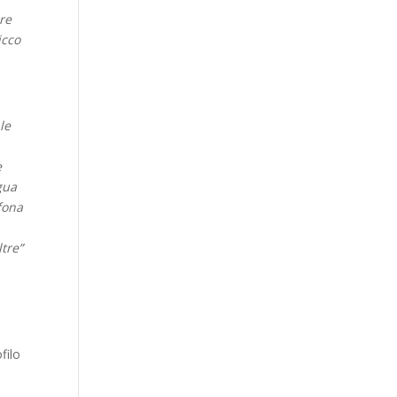
ure
icco
le
e
ngua
ofona
tre”
filo