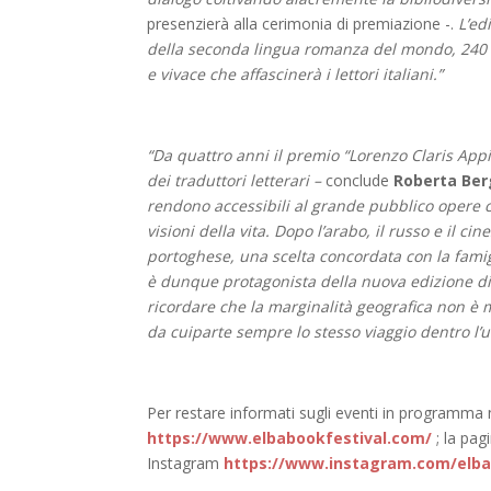
presenzierà alla cerimonia di premiazione -.
L’edi
della seconda lingua romanza del mondo, 240 mi
e vivace che affascinerà i lettori italiani.”
“Da quattro anni il premio “Lorenzo Claris Appi
dei traduttori letterari –
conclude
Roberta Be
rendono accessibili al grande pubblico opere 
visioni della vita. Dopo l’arabo, il russo e il 
portoghese, una scelta concordata con la famigl
è dunque protagonista della nuova edizione di El
ricordare che la marginalità geografica non è m
da cuiparte sempre lo stesso viaggio dentro l’
Per restare informati sugli eventi in programma n
https://www.elbabookfestival.com/
; la pa
Instagram
https://www.instagram.com/elba