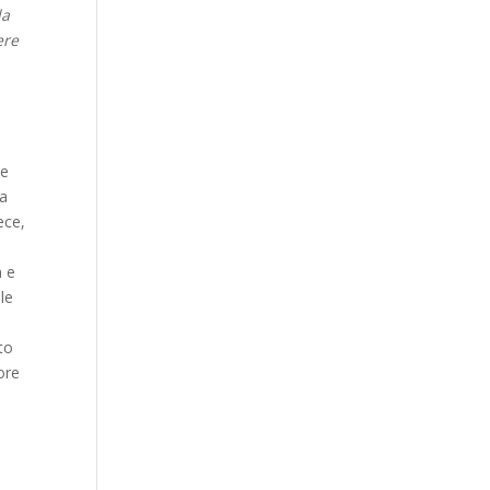
da
ere
 e
ra
ece,
a e
le
uto
ore