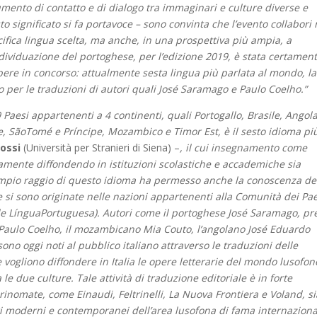
rumento di contatto e di dialogo tra immaginari e culture diverse e
sto significato si fa portavoce – sono convinta che l’evento collabori
pecifica lingua scelta, ma anche, in una prospettiva più ampia, a
’individuazione del portoghese, per l’edizione 2019, è stata certamen
opere in concorso: attualmente sesta lingua più parlata al mondo, l
o per le traduzioni di autori quali José Saramago e Paulo Coelho.”
9 Paesi appartenenti a 4 continenti, quali Portogallo, Brasile, Angola
, SãoTomé e Príncipe, Mozambico e Timor Est, è il sesto idioma pi
ossi
(Università per Stranieri di Siena) –
, il cui insegnamento come
amente diffondendo in istituzioni scolastiche e accademiche sia
ampio raggio di questo idioma ha permesso anche la conoscenza de
e si sono originate nelle nazioni appartenenti alla Comunità dei Pa
 LínguaPortuguesa). Autori come il portoghese José Saramago, pr
no Paulo Coelho, il mozambicano Mia Couto, l’angolano José Eduardo
o oggi noti al pubblico italiano attraverso le traduzioni delle
e vogliono diffondere in Italia le opere letterarie del mondo lusofon
e due culture. Tale attività di traduzione editoriale è in forte
rinomate, come Einaudi, Feltrinelli, La Nuova Frontiera e Voland, si
ori moderni e contemporanei dell’area lusofona di fama internaziona