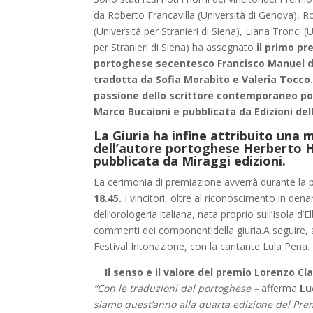
da Roberto Francavilla (Università di Genova), R
(Università per Stranieri di Siena), Liana Tronci 
per Stranieri di Siena) ha assegnato
il primo pr
portoghese secentesco Francisco Manuel de
tradotta da Sofia Morabito e Valeria Tocco
passione dello scrittore contemporaneo po
Marco Bucaioni e pubblicata da Edizioni dell
La Giuria ha infine attribuito una 
dell’autore portoghese Herberto H
pubblicata da Miraggi edizioni.
La cerimonia di premiazione avverrà durante la p
18.45.
I vincitori, oltre al riconoscimento in de
dell’orologeria italiana, nata proprio sull’Isola d’
commenti dei componentidella giuria.A seguire, a
Festival Intonazione, con la cantante Lula Pena.
Il senso e il valore del premio Lorenzo Cla
“Con le traduzioni dal portoghese –
afferma
Lu
siamo quest’anno alla quarta edizione del Prem