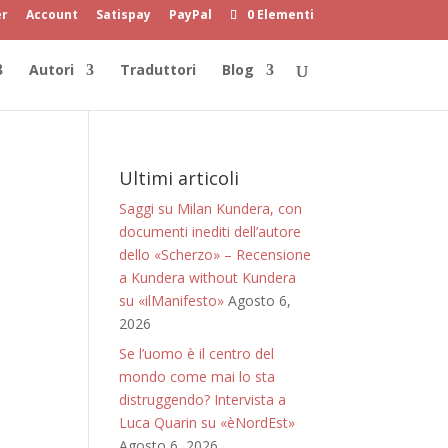
er
Account
Satispay
PayPal
0 Elementi
Autori
Traduttori
Blog
Ultimi articoli
Saggi su Milan Kundera, con
documenti inediti dell’autore
dello «Scherzo» – Recensione
a Kundera without Kundera
su «ilManifesto»
Agosto 6,
2026
Se l’uomo è il centro del
mondo come mai lo sta
distruggendo? Intervista a
Luca Quarin su «èNordEst»
Agosto 6, 2026