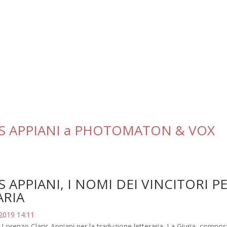
S APPIANI a PHOTOMATON & VOX
i
APPIANI, I NOMI DEI VINCITORI P
ARIA
 2019 14:11
o Lorenzo Claris Appiani per la traduzione letteraria. La Giuria, compos