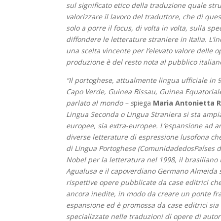
sul significato etico della traduzione quale st
valorizzare il lavoro del traduttore, che di que
solo a porre il focus, di volta in volta, sulla s
diffondere le letterature straniere in Italia. L
una scelta vincente per l’elevato valore delle 
produzione è del resto nota al pubblico italian
“Il portoghese, attualmente lingua ufficiale in 
Capo Verde, Guinea Bissau, Guinea Equatoriale
parlato al mondo – s
piega
Maria Antonietta R
Lingua Seconda o Lingua Straniera si sta ampi
europee, sia extra-europee. L’espansione ad 
diverse letterature di espressione lusofona ch
di Lingua Portoghese (ComunidadedosPaíses de
Nobel per la letteratura nel 1998, il brasilia
Agualusa e il capoverdiano Germano Almeida son
rispettive opere pubblicate da case editrici ch
ancora inedite, in modo da creare un ponte fra l
espansione ed è promossa da case editrici sia 
specializzate nelle traduzioni di opere di aut