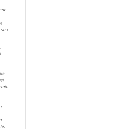
 non
te
a sua
,
ù
lle
esi
emio
o
a
le,