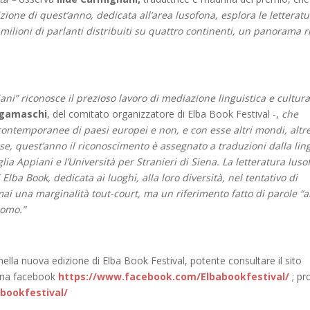
zione di quest’anno, dedicata all’area lusofona, esplora le letterat
lioni di parlanti distribuiti su quattro continenti, un panorama r
ani” riconosce il prezioso lavoro di mediazione linguistica e cultura
rgamaschi
, del comitato organizzatore di Elba Book Festival -,
che
contemporanee di paesi europei e non, e con esse altri mondi, altr
cinese, quest’anno il riconoscimento è assegnato a traduzioni dalla li
ia Appiani e l’Università per Stranieri di Siena. La letteratura lus
ba Book, dedicata ai luoghi, alla loro diversità, nel tentativo di
ai una marginalità tout-court, ma un riferimento fatto di parole “al
uomo.”
ella nuova edizione di Elba Book Festival, potente consultare il sito
gina facebook
https://www.facebook.com/Elbabookfestival/
; pro
bookfestival/