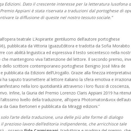
ga Edizioni. Dato il crescente interesse per la letteratura lusofona 
l Premio Appiani è stata riservata a traduzioni dal portoghese di op
centivare la diffusione di queste nel nostro tessuto sociale.”
 all’opera teatrale L’Aspirante gentiluomo dell’autore portoghese
, pubblicata da Vittoria IguazuEditora e tradotta da Sofia Morabito
 con abilità linguistica ed espressiva il testo seicentesco nella nost
e che mantengono viva l’attenzione del lettore. Il secondo premio, inv
one dello scrittore contemporaneo portoghese Benigno José Mira de
pubblicata da Edizioni dell’Urogallo. Grazie alla finezza interpretativ
 ha saputo trasmettere al lettore italiano la sfera emotiva e irraziona
ifestano nella loro quotidianità attraverso i loro flussi di coscienza,
rrivo. Infine, la Giuria del Premio Lorenzo Claris Appiani 2019 ha riten
’altissimo livello della traduzione, all’opera Photomaton&vox dell’aut
 da Gaia Bertoneri e pubblicata da Miraggi edizioni.”
solo l’arte della traduzione, una delle più alte forme di dialogo
il prezioso lavoro dell’editoria indipendente, che arricchisce tale
tà –
osserva
Ilide Carmignani,
traduttrice e madrina del premio, che