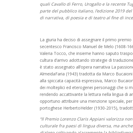
quali Cavallo di Ferro, Urogallo e la recente Tu
parte del pubblico italiano, l’edizione 2019 de
di narrativa, di poesia e di teatro al fine di in
La giuria ha deciso di assegnare il primo premio
secentesco Francisco Manuel de Melo (1608-1666)
Valeria Tocco, che insieme hanno saputo trasporre
cultura d’arrivo adottando strategie di traduzion
è stato assegnato all’opera narrativa La passi
AlmeidaFaria (1943) tradotta da Marco Bucaioni e 
alla spiccata capacità espressiva, Marco Bucaioni
dei molteplici ed eterogenei personaggi che si man
rendendo accattivante la lettura nella lingua di a
opportuno attribuire una menzione speciale, per l
portoghese HerbertoHelder (1930-2015), tradotta
“Il Premio Lorenzo Claris Appiani valorizza non 
culturale fra paesi di lingua diversa, ma anche 
dialogo coltivando alacremente la bibliodiversi