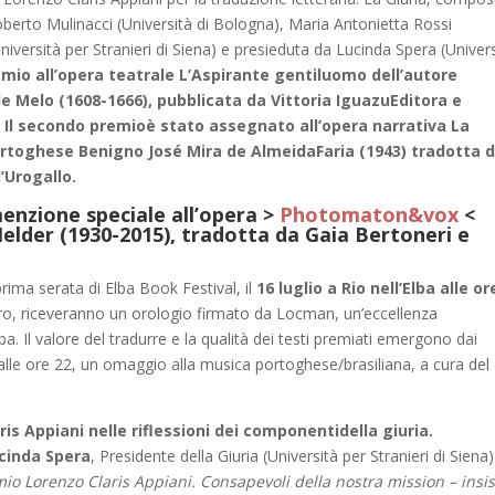
oberto Mulinacci (Università di Bologna), Maria Antonietta Rossi
(Università per Stranieri di Siena) e presieduta da Lucinda Spera (Univer
emio all’opera teatrale L’Aspirante gentiluomo dell’autore
 Melo (1608-1666), pubblicata da Vittoria IguazuEditora e
. Il secondo premioè stato assegnato all’opera narrativa La
rtoghese Benigno José Mira de AlmeidaFaria (1943) tradotta 
’Urogallo.
menzione speciale all’opera >
Photomaton&vox
<
elder (1930-2015), tradotta da Gaia Bertoneri e
rima serata di Elba Book Festival, il
16 luglio a Rio nell’Elba alle or
naro, riceveranno un orologio firmato da Locman, un’eccellenza
Elba. Il valore del tradurre e la qualità dei testi premiati emergono dai
lle ore 22, un omaggio alla musica portoghese/brasiliana, a cura del
ris Appiani nelle riflessioni dei componentidella giuria.
cinda Spera
, Presidente della Giuria (Università per Stranieri di Siena)
io Lorenzo Claris Appiani. Consapevoli della nostra mission – insi