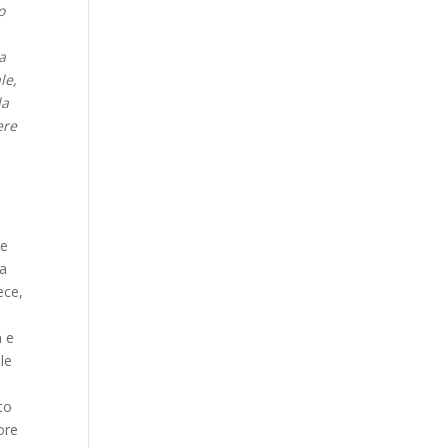
o
a
le,
da
ere
 e
ra
ece,
a e
le
uto
ore