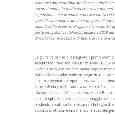
rispettive opere pubblicate da case editrici ch
ancora inedite, in modo da creare un ponte fra l
espansione ed è promossa da case editrici sia 
specializzate nelle traduzioni di opere di aut
quali Cavallo di Ferro, Urogallo e la recente Tu
parte del pubblico italiano, l’edizione 2019 de
di narrativa, di poesia e di teatro al fine di in
La giuria ha deciso di assegnare il primo premio
secentesco Francisco Manuel de Melo (1608-1666)
Valeria Tocco, che insieme hanno saputo trasporre
cultura d’arrivo adottando strategie di traduzion
è stato assegnato all’opera narrativa La passi
AlmeidaFaria (1943) tradotta da Marco Bucaioni e 
alla spiccata capacità espressiva, Marco Bucaioni
dei molteplici ed eterogenei personaggi che si man
rendendo accattivante la lettura nella lingua di a
opportuno attribuire una menzione speciale, per l