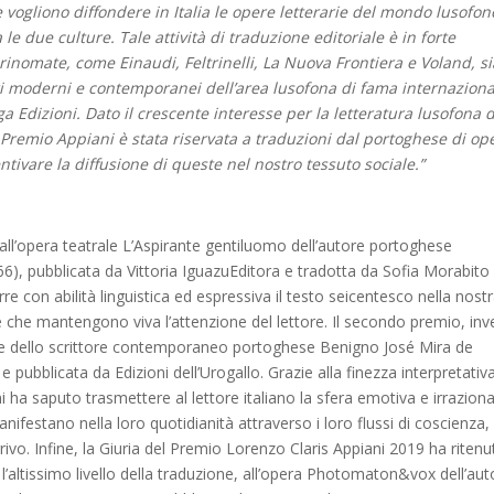
e vogliono diffondere in Italia le opere letterarie del mondo lusofon
e due culture. Tale attività di traduzione editoriale è in forte
rinomate, come Einaudi, Feltrinelli, La Nuova Frontiera e Voland, si
ori moderni e contemporanei dell’area lusofona di fama internaziona
ga Edizioni. Dato il crescente interesse per la letteratura lusofona 
l Premio Appiani è stata riservata a traduzioni dal portoghese di op
centivare la diffusione di queste nel nostro tessuto sociale.”
 all’opera teatrale L’Aspirante gentiluomo dell’autore portoghese
, pubblicata da Vittoria IguazuEditora e tradotta da Sofia Morabito
 con abilità linguistica ed espressiva il testo seicentesco nella nost
e che mantengono viva l’attenzione del lettore. Il secondo premio, inv
one dello scrittore contemporaneo portoghese Benigno José Mira de
pubblicata da Edizioni dell’Urogallo. Grazie alla finezza interpretativ
 ha saputo trasmettere al lettore italiano la sfera emotiva e irraziona
ifestano nella loro quotidianità attraverso i loro flussi di coscienza,
rrivo. Infine, la Giuria del Premio Lorenzo Claris Appiani 2019 ha riten
’altissimo livello della traduzione, all’opera Photomaton&vox dell’aut