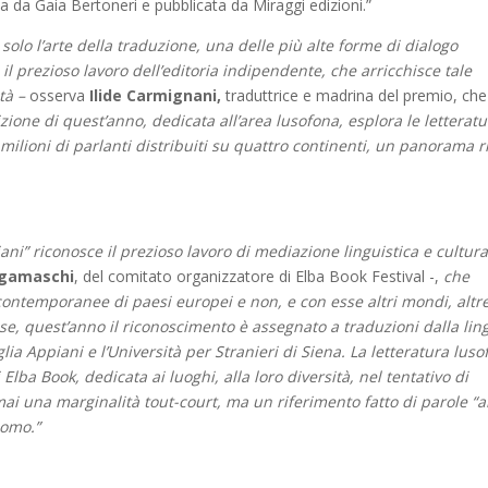
 da Gaia Bertoneri e pubblicata da Miraggi edizioni.”
solo l’arte della traduzione, una delle più alte forme di dialogo
il prezioso lavoro dell’editoria indipendente, che arricchisce tale
tà –
osserva
Ilide Carmignani,
traduttrice e madrina del premio, che
zione di quest’anno, dedicata all’area lusofona, esplora le letterat
lioni di parlanti distribuiti su quattro continenti, un panorama r
ani” riconosce il prezioso lavoro di mediazione linguistica e cultura
rgamaschi
, del comitato organizzatore di Elba Book Festival -,
che
contemporanee di paesi europei e non, e con esse altri mondi, altr
cinese, quest’anno il riconoscimento è assegnato a traduzioni dalla li
ia Appiani e l’Università per Stranieri di Siena. La letteratura lus
ba Book, dedicata ai luoghi, alla loro diversità, nel tentativo di
ai una marginalità tout-court, ma un riferimento fatto di parole “al
uomo.”