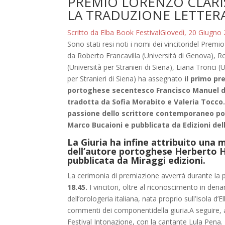
PREMIO LORENZO CLARIS 
LA TRADUZIONE LETTER
Scritto da Elba Book Festival
Giovedì, 20 Giugno
Sono stati resi noti i nomi dei vincitoridel Premi
da Roberto Francavilla (Università di Genova), R
(Università per Stranieri di Siena), Liana Tronci 
per Stranieri di Siena) ha assegnato
il primo pr
portoghese secentesco Francisco Manuel de
tradotta da Sofia Morabito e Valeria Tocco
passione dello scrittore contemporaneo po
Marco Bucaioni e pubblicata da Edizioni dell
La Giuria ha infine attribuito una 
dell’autore portoghese Herberto H
pubblicata da Miraggi edizioni.
La cerimonia di premiazione avverrà durante la p
18.45.
I vincitori, oltre al riconoscimento in de
dell’orologeria italiana, nata proprio sull’Isola d’
commenti dei componentidella giuria.A seguire, a
Festival Intonazione, con la cantante Lula Pena.