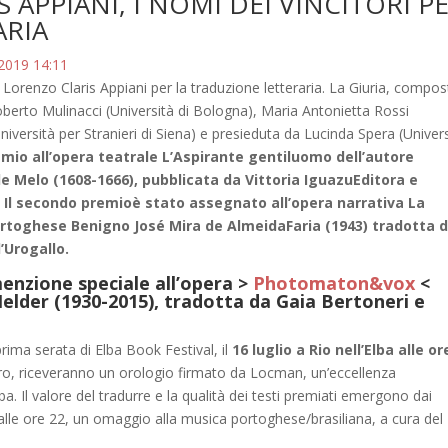
APPIANI, I NOMI DEI VINCITORI P
ARIA
 2019 14:11
o Lorenzo Claris Appiani per la traduzione letteraria. La Giuria, compos
oberto Mulinacci (Università di Bologna), Maria Antonietta Rossi
(Università per Stranieri di Siena) e presieduta da Lucinda Spera (Univer
emio all’opera teatrale L’Aspirante gentiluomo dell’autore
 Melo (1608-1666), pubblicata da Vittoria IguazuEditora e
. Il secondo premioè stato assegnato all’opera narrativa La
rtoghese Benigno José Mira de AlmeidaFaria (1943) tradotta 
’Urogallo.
menzione speciale all’opera >
Photomaton&vox
<
elder (1930-2015), tradotta da Gaia Bertoneri e
rima serata di Elba Book Festival, il
16 luglio a Rio nell’Elba alle or
naro, riceveranno un orologio firmato da Locman, un’eccellenza
Elba. Il valore del tradurre e la qualità dei testi premiati emergono dai
lle ore 22, un omaggio alla musica portoghese/brasiliana, a cura del