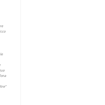
ure
icco
le
e
ngua
ofona
tre”