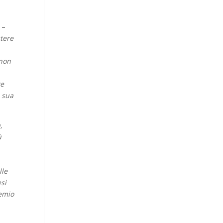
 –
stere
 non
te
a sua
,
ù
lle
esi
emio