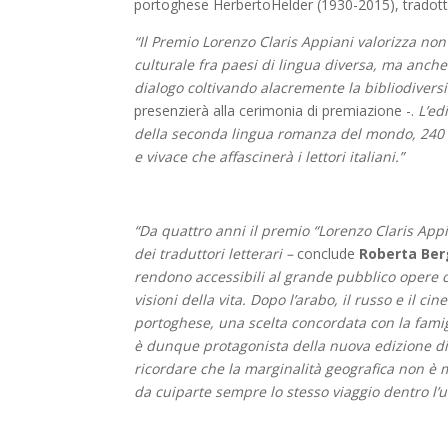
portoghese HerbertoHelder (1930-2015), tradotta
“Il Premio Lorenzo Claris Appiani valorizza non 
culturale fra paesi di lingua diversa, ma anche 
dialogo coltivando alacremente la bibliodiversi
presenzierà alla cerimonia di premiazione -.
L’edi
della seconda lingua romanza del mondo, 240 mi
e vivace che affascinerà i lettori italiani.”
“Da quattro anni il premio “Lorenzo Claris Appi
dei traduttori letterari –
conclude
Roberta Be
rendono accessibili al grande pubblico opere 
visioni della vita. Dopo l’arabo, il russo e il 
portoghese, una scelta concordata con la famigl
è dunque protagonista della nuova edizione di El
ricordare che la marginalità geografica non è m
da cuiparte sempre lo stesso viaggio dentro l’