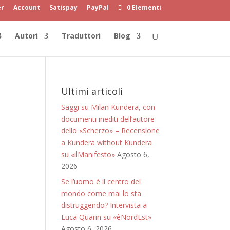
er
Account
Satispay
PayPal
0 Elementi
Autori
Traduttori
Blog
Ultimi articoli
Saggi su Milan Kundera, con
documenti inediti dell’autore
dello «Scherzo» – Recensione
a Kundera without Kundera
su «ilManifesto»
Agosto 6,
2026
Se l’uomo è il centro del
mondo come mai lo sta
distruggendo? Intervista a
Luca Quarin su «èNordEst»
Agosto 6, 2026