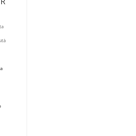
ER
ta
sità
da
e