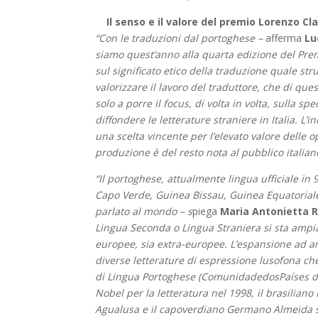
Il senso e il valore del premio Lorenzo Cla
“Con le traduzioni dal portoghese –
afferma
Lu
siamo quest’anno alla quarta edizione del Prem
sul significato etico della traduzione quale st
valorizzare il lavoro del traduttore, che di que
solo a porre il focus, di volta in volta, sulla s
diffondere le letterature straniere in Italia. L
una scelta vincente per l’elevato valore delle 
produzione è del resto nota al pubblico italian
“Il portoghese, attualmente lingua ufficiale in 
Capo Verde, Guinea Bissau, Guinea Equatoriale
parlato al mondo – s
piega
Maria Antonietta R
Lingua Seconda o Lingua Straniera si sta ampi
europee, sia extra-europee. L’espansione ad 
diverse letterature di espressione lusofona ch
di Lingua Portoghese (ComunidadedosPaíses de
Nobel per la letteratura nel 1998, il brasilia
Agualusa e il capoverdiano Germano Almeida son