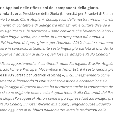
ris Appiani nelle riflessioni dei componentidella giuria.
cinda Spera
, Presidente della Giuria (Università per Stranieri di Siena)
io Lorenzo Claris Appiani. Consapevoli della nostra mission – insi
rumento di contatto e di dialogo tra immaginari e culture diverse e
sto significato si fa portavoce – sono convinta che l’evento collabori
pecifica lingua scelta, ma anche, in una prospettiva più ampia, a
’individuazione del portoghese, per l’edizione 2019, è stata certamen
opere in concorso: attualmente sesta lingua più parlata al mondo, l
o per le traduzioni di autori quali José Saramago e Paulo Coelho.”
9 Paesi appartenenti a 4 continenti, quali Portogallo, Brasile, Angola
, SãoTomé e Príncipe, Mozambico e Timor Est, è il sesto idioma pi
ossi
(Università per Stranieri di Siena) –
, il cui insegnamento come
amente diffondendo in istituzioni scolastiche e accademiche sia
ampio raggio di questo idioma ha permesso anche la conoscenza de
e si sono originate nelle nazioni appartenenti alla Comunità dei Pa
 LínguaPortuguesa). Autori come il portoghese José Saramago, pr
no Paulo Coelho, il mozambicano Mia Couto, l’angolano José Eduardo
o oggi noti al pubblico italiano attraverso le traduzioni delle