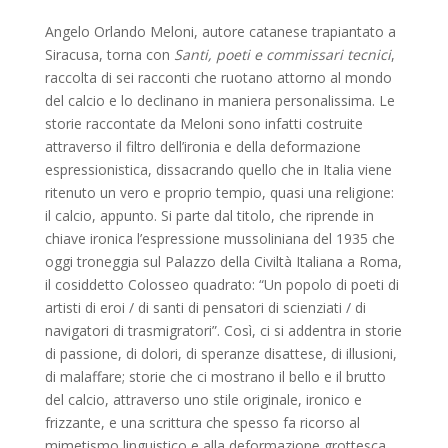
Angelo Orlando Meloni, autore catanese trapiantato a
Siracusa, torna con
Santi, poeti e commissari tecnici
,
raccolta di sei racconti che ruotano attorno al mondo
del calcio e lo declinano in maniera personalissima. Le
storie raccontate da Meloni sono infatti costruite
attraverso il filtro dell’ironia e della deformazione
espressionistica, dissacrando quello che in Italia viene
ritenuto un vero e proprio tempio, quasi una religione:
il calcio, appunto. Si parte dal titolo, che riprende in
chiave ironica l’espressione mussoliniana del 1935 che
oggi troneggia sul Palazzo della Civiltà Italiana a Roma,
il cosiddetto Colosseo quadrato: “Un popolo di poeti di
artisti di eroi / di santi di pensatori di scienziati / di
navigatori di trasmigratori”. Così, ci si addentra in storie
di passione, di dolori, di speranze disattese, di illusioni,
di malaffare; storie che ci mostrano il bello e il brutto
del calcio, attraverso uno stile originale, ironico e
frizzante, e una scrittura che spesso fa ricorso al
mimetismo linguistico e alla deformazione grottesca,