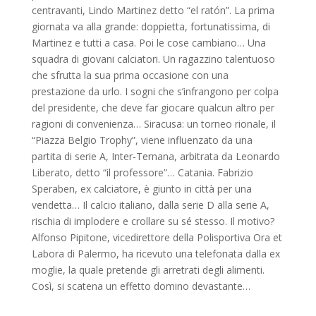
centravanti, Lindo Martinez detto “el ratón”. La prima
giornata va alla grande: doppietta, fortunatissima, di
Martinez e tutti a casa. Poi le cose cambiano… Una
squadra di giovani calciatori. Un ragazzino talentuoso
che sfrutta la sua prima occasione con una
prestazione da urlo. I sogni che s’infrangono per colpa
del presidente, che deve far giocare qualcun altro per
ragioni di convenienza… Siracusa: un torneo rionale, il
“Piazza Belgio Trophy”, viene influenzato da una
partita di serie A, Inter-Ternana, arbitrata da Leonardo
Liberato, detto “il professore”… Catania. Fabrizio
Speraben, ex calciatore, è giunto in città per una
vendetta… Il calcio italiano, dalla serie D alla serie A,
rischia di implodere e crollare su sé stesso. Il motivo?
Alfonso Pipitone, vicedirettore della Polisportiva Ora et
Labora di Palermo, ha ricevuto una telefonata dalla ex
moglie, la quale pretende gli arretrati degli alimenti.
Così, si scatena un effetto domino devastante…