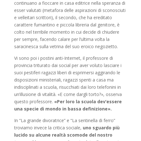
continuano a fioccare in casa editrice nella speranza di
esser valutati (metafora delle aspirazioni di sconosciuti
e velleitari scrittori), il secondo, che ha ereditato
carattere fumantino e piccola libreria dal genitore, è
colto nel terribile momento in cui decide di chiudere
per sempre, facendo calare per l’ultima volta la
saracinesca sulla vetrina del suo eroico negozietto.
Vi sono poi i postini anti-Internet, il professore di
provincia triturato dai social per aver voluto lasciare i
suoi pestiferi ragazzi liberi di esprimersi aggirando le
disposizioni ministeriali, ragazzi spenti a casa ma
indisciplinati a scuola, risucchiati dai loro telefonini in
un’illusione di vitalità. «E come dargli torto?», osserva
questo professore.
«Per loro la scuola dev’essere
una specie di mondo in bassa definizione».
In “La grande divoratrice” e “La sentinella di ferro”
troviamo invece la critica sociale,
uno sguardo più
lucido su alcune realtà scomode del nostro