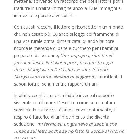
metterla, scrivendo un racconto che poi il lettore potrà
tradurre in un’altra immagine ancora. Due immagini e
in mezzo le parole a veicolarla.
Con questi racconti il lettore è ricondotto in un mondo
che non esiste più. Quando si legge dei frammenti di
una vita rurale ormai dimenticata, quando l’autore
ricorda le merende di pane e zucchero per i bambini
preparate dalle nonne, “
in campagna, riuniti nei
giorni di festa. Parlavano poco, ma questo è già
detto. Mangiavano l’aria che avevano intorno.
Mangiavano l’aria, almeno quel giorno
”, i ritmi lenti, i
sapori forti di sentimenti e rapporti umani.
In altri racconti, a uscire nitido è invece il rapporto
viscerale con il mare. Descritto come una creatura
sensuale la cui brezza è un essenza conturbante, il
respiro è l’artefice di un movimento che diventa
seduzione “
mi fermo su un granello di sabbia che
rimane sul letto anche se ho fatto la doccia al ritorno
dal mare
.”