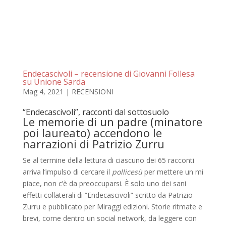
Endecascivoli – recensione di Giovanni Follesa
su Unione Sarda
Mag 4, 2021
|
RECENSIONI
“Endecascivoli”, racconti dal sottosuolo
Le memorie di un padre (minatore
poi laureato) accendono le
narrazioni di Patrizio Zurru
Se al termine della lettura di ciascuno dei 65 racconti
arriva l’impulso di cercare il
pollicesù
per mettere un mi
pia­ce, non c’è da preoccuparsi. È solo uno dei sa­ni
effetti collaterali di “Endecascivoli” scrit­to da Patrizio
Zurru e pubblicato per Mirag­gi edizioni. Storie ritmate e
brevi, come den­tro un social network, da leggere con