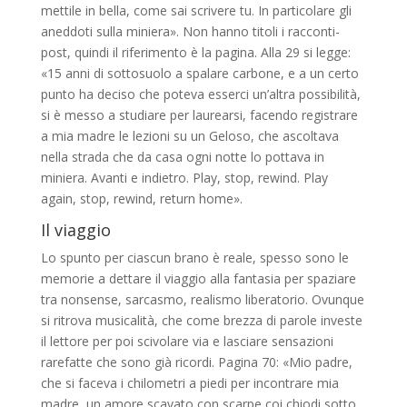
mettile in bella, come sai scrivere tu. In par­ticolare gli
aneddoti sulla miniera». Non han­no titoli i racconti-
post, quindi il riferimen­to è la pagina. Alla 29 si legge:
«15 anni di sot­tosuolo a spalare carbone, e a un certo
punto ha deciso che poteva esserci un’altra possi­bilità,
si è messo a studiare per laurearsi, fa­cendo registrare
a mia madre le lezioni su un Geloso, che ascoltava
nella strada che da ca­sa ogni notte lo pottava in
miniera. Avanti e in­dietro. Play, stop, rewind. Play
again, stop, rewind, return home».
Il viaggio
Lo spunto per ciascun brano è reale, spes­so sono le
memorie a dettare il viaggio alla fantasia per spaziare
tra nonsense, sarcasmo, realismo liberatorio. Ovunque
si ritrova mu­sicalità, che come brezza di parole investe
il lettore per poi scivolare via e lasciare sensa­zioni
rarefatte che sono già ricordi. Pagina 70: «Mio padre,
che si faceva i chilometri a piedi per incontrare mia
madre, un amore scavato con scarpe coi chiodi sotto,