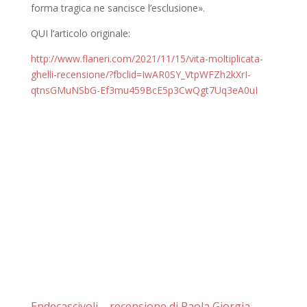
forma tragica ne sancisce l’esclusione».
QUI l’articolo originale:
http://www.flaneri.com/2021/11/15/vita-moltiplicata-
ghelli-recensione/?fbclid=IwAR0SY_VtpWFZh2kXrI-
qtnsGMuNSbG-Ef3mu459BcE5p3CwQgt7Uq3eA0uI
Endecascivoli – recensione di Paola Giorgia