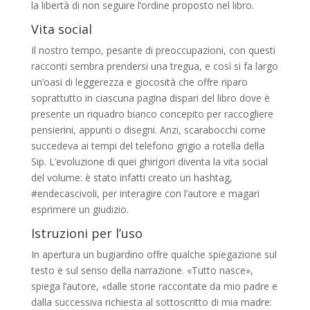
la liber­tà di non seguire l’ordine proposto nel libro.
Vita social
Il nostro tempo, pesante di preoccupazio­ni, con questi
racconti sembra prendersi una tregua, e così si fa largo
un’oasi di leggerezza e giocosità che offre riparo
soprattutto in cia­scuna pagina dispari del libro dove è
presen­te un riquadro bianco concepito per racco­gliere
pensierini, appunti o disegni. Anzi, sca­rabocchi come
succedeva ai tempi del telefo­no grigio a rotella della
Sip. L’evoluzione di quei ghirigori diventa la vita social
del volume: è stato infatti creato un hashtag,
#endecasci­voli, per interagire con l’autore e magari
esprimere un giudizio.
Istruzioni per l’uso
In apertura un bugiardino offre qualche spiegazione sul
testo e sul senso della narra­zione. «Tutto nasce»,
spiega l’autore, «dalle storie raccontate da mio padre e
dalla suc­cessiva richiesta al sottoscritto di mia madre: