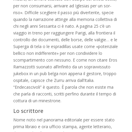
per non consumarsi, arrivare ad Iglesias per un sor­
riso». Difficile scegliere il passo più diverten­te, specie
quando la narrazione attinge alla memoria collettiva di
chi negli anni Sessan­ta ci è nato. A pagina 25 c’è un
viaggio in tre­no per raggiungere Parigi, alla frontiera il
controllo dei documenti, delle borse, delle va­ligie… e le
Superga di tela o le espradillas usa­te come «potenziale
bellico non indifferen­te» per non condividere lo
scompartimento con nessuno. E come non citare Eros
Ramazzotti suonato all’infinito da un sopravvissu­to
jukebox in un pub belga non appena il ge­store, troppo
ospitale, capisce che Zurru ar­riva dall’Italia.
“Endecascivoli” è questo. È pa­rola che non esiste ma
che parla di racconti, scritti perfino durante il tempo di
cottura di un minestrone.
Lo scrittore
Nome noto nel panorama editoriale per es­sere stato
prima libraio e ora ufficio stam­pa, agente letterario,