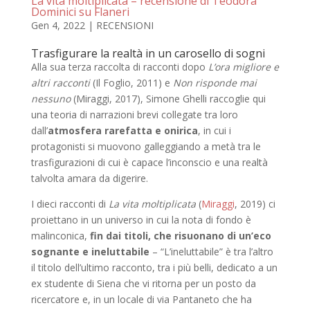
La vita moltiplicata – recensione di Teodora
Dominici su Flaneri
Gen 4, 2022
|
RECENSIONI
Trasfigurare la realtà in un carosello di sogni
Alla sua terza raccolta di racconti dopo
L’ora migliore e
altri racconti
(Il Foglio, 2011) e
Non risponde mai
nessuno
(Miraggi, 2017), Simone Ghelli raccoglie qui
una teoria di narrazioni brevi collegate tra loro
dall’
atmosfera rarefatta e onirica
, in cui i
protagonisti si muovono galleggiando a metà tra le
trasfigurazioni di cui è capace l’inconscio e una realtà
talvolta amara da digerire.
I dieci racconti di
La vita moltiplicata
(
Miraggi
, 2019) ci
proiettano in un universo in cui la nota di fondo è
malinconica,
fin dai titoli, che risuonano di un’eco
sognante e ineluttabile
– “L’ineluttabile” è tra l’altro
il titolo dell’ultimo racconto, tra i più belli, dedicato a un
ex studente di Siena che vi ritorna per un posto da
ricercatore e, in un locale di via Pantaneto che ha