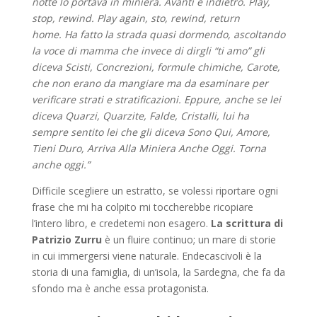
notte lo portava in miniera.
Avanti e indietro. Play,
stop, rewind. Play again, sto, rewind, return
home. Ha fatto la strada quasi dormendo, ascoltando
la voce di mamma che invece di dirgli “ti amo” gli
diceva Scisti, Concrezioni, formule chimiche, Carote,
che non erano da mangiare ma da esaminare per
verificare strati e stratificazioni. Eppure, anche se lei
diceva Quarzi, Quarzite, Falde, Cristalli, lui ha
sempre sentito lei che gli diceva Sono Qui, Amore,
Tieni Duro, Arriva Alla Miniera Anche Oggi. Torna
anche oggi.”
Difficile scegliere un estratto, se volessi riportare ogni
frase che mi ha colpito mi toccherebbe ricopiare
l’intero libro, e credetemi non esagero.
La scrittura di
Patrizio
Zurru
è un fluire continuo; un mare di storie
in cui immergersi viene naturale. Endecascivoli è la
storia di una famiglia, di un’isola, la Sardegna, che fa da
sfondo ma è anche essa protagonista.