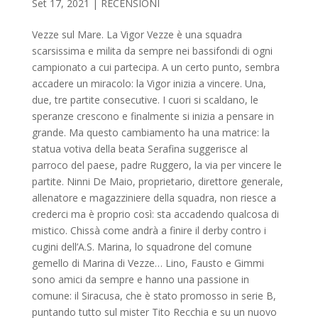
Set 17, 2021
|
RECENSIONI
Vezze sul Mare. La Vigor Vezze è una squadra
scarsissima e milita da sempre nei bassifondi di ogni
campionato a cui partecipa. A un certo punto, sembra
accadere un miracolo: la Vigor inizia a vincere. Una,
due, tre partite consecutive. I cuori si scaldano, le
speranze crescono e finalmente si inizia a pensare in
grande. Ma questo cambiamento ha una matrice: la
statua votiva della beata Serafina suggerisce al
parroco del paese, padre Ruggero, la via per vincere le
partite. Ninni De Maio, proprietario, direttore generale,
allenatore e magazziniere della squadra, non riesce a
crederci ma è proprio così: sta accadendo qualcosa di
mistico. Chissà come andrà a finire il derby contro i
cugini dell’A.S. Marina, lo squadrone del comune
gemello di Marina di Vezze… Lino, Fausto e Gimmi
sono amici da sempre e hanno una passione in
comune: il Siracusa, che è stato promosso in serie B,
puntando tutto sul mister Tito Recchia e su un nuovo