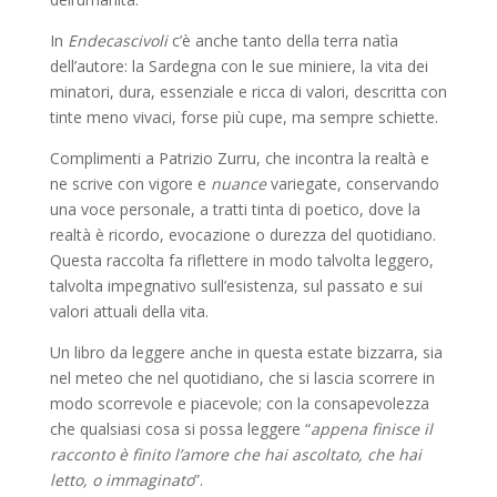
In
Endecascivoli
c’è anche tanto della terra natìa
dell’autore: la Sardegna con le sue miniere, la vita dei
minatori, dura, essenziale e ricca di valori, descritta con
tinte meno vivaci, forse più cupe, ma sempre schiette.
Complimenti a Patrizio Zurru, che incontra la realtà e
ne scrive con vigore e
nuance
variegate, conservando
una voce personale, a tratti tinta di poetico, dove la
realtà è ricordo, evocazione o durezza del quotidiano.
Questa raccolta fa riflettere in modo talvolta leggero,
talvolta impegnativo sull’esistenza, sul passato e sui
valori attuali della vita.
Un libro da leggere anche in questa estate bizzarra, sia
nel meteo che nel quotidiano, che si lascia scorrere in
modo scorrevole e piacevole; con la consapevolezza
che qualsiasi cosa si possa leggere “
appena finisce il
racconto è finito l’amore che hai ascoltato, che hai
letto, o immaginato
”.