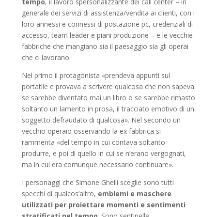
tempo
, il lavoro spersonalizzante dei call center – in
generale dei servizi di assistenza/vendita ai clienti, con i
loro annessi e connessi di postazione pc, credenziali di
accesso, team leader e piani produzione – e le vecchie
fabbriche che mangiano sia il paesaggio sia gli operai
che ci lavorano.
Nel primo il protagonista «prendeva appunti sul
portatile e provava a scrivere qualcosa che non sapeva
se sarebbe diventato mai un libro o se sarebbe rimasto
soltanto un lamento in prosa, il tracciato emotivo di un
soggetto defraudato di qualcosa». Nel secondo un
vecchio operaio osservando la ex fabbrica si
rammenta «del tempo in cui contava soltanto
produrre, e poi di quello in cui se n’erano vergognati,
ma in cui era comunque necessario continuare».
I personaggi che Simone Ghelli sceglie sono tutti
specchi di qualcos’altro,
emblemi e maschere
utilizzati per proiettare momenti e sentimenti
stratificati nel tempo
. Sono sentinelle