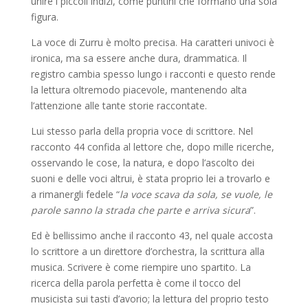
unire i piccoli indizi, come puntini che formano una sola
figura.
La voce di Zurru è molto precisa. Ha caratteri univoci è
ironica, ma sa essere anche dura, drammatica. Il
registro cambia spesso lungo i racconti e questo rende
la lettura oltremodo piacevole, mantenendo alta
l’attenzione alle tante storie raccontate.
Lui stesso parla della propria voce di scrittore. Nel
racconto 44 confida al lettore che, dopo mille ricerche,
osservando le cose, la natura, e dopo l’ascolto dei
suoni e delle voci altrui, è stata proprio lei a trovarlo e
a rimanergli fedele “
la voce scava da sola, se vuole, le
parole sanno la strada che parte e arriva sicura
”.
Ed è bellissimo anche il racconto 43, nel quale accosta
lo scrittore a un direttore d’orchestra, la scrittura alla
musica. Scrivere è come riempire uno spartito. La
ricerca della parola perfetta è come il tocco del
musicista sui tasti d’avorio; la lettura del proprio testo