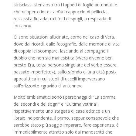
strisciassi silenzioso tra i tappeti di foglie autunnali; e
che ricoperto in testa d’un cappuccio di pelliccia,
restassi a fiutarla tra i folti cespugli, a respirarla di
lontano».
Ci sono situazioni allucinate, come nel caso di Vera,
dove dai ricordi, dalle fotografie, dalle memorie di vita
di coppia lei scompare, lasciando al compagno il
dubbio che non sia mai esistita («Vera divenne ben
presto Era, terza persona singolare del verbo essere,
passato imperfetto»), sullo sfondo di una città post-
apocalittica in cui stuoli di uccelli imperversano
sull’orizzonte «gravido di antenne».
Molto emblematici sono i personaggi di “La somma
dei secondi e dei sogni” e “L’ultima vetrina”,
rispettivamente uno stagista di casa editrice e un
libraio indipendente. Il primo, seppur consapevole che
sarebbe stato più saggio imparare, fare esperienza, è
irrimediabilmente attratto solo dai manoscritti che