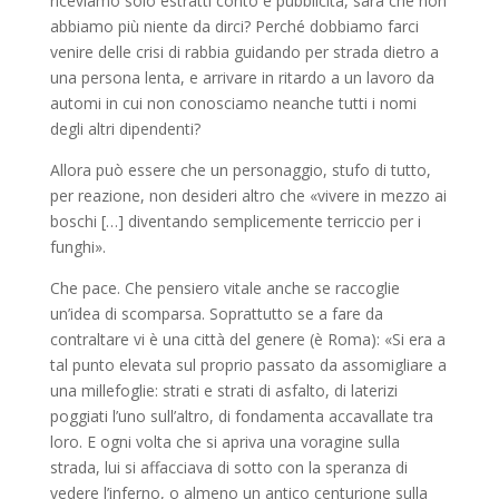
riceviamo solo estratti conto e pubblicità, sarà che non
abbiamo più niente da dirci? Perché dobbiamo farci
venire delle crisi di rabbia guidando per strada dietro a
una persona lenta, e arrivare in ritardo a un lavoro da
automi in cui non conosciamo neanche tutti i nomi
degli altri dipendenti?
Allora può essere che un personaggio, stufo di tutto,
per reazione, non desideri altro che «vivere in mezzo ai
boschi […] diventando semplicemente terriccio per i
funghi».
Che pace. Che pensiero vitale anche se raccoglie
un’idea di scomparsa. Soprattutto se a fare da
contraltare vi è una città del genere (è Roma): «Si era a
tal punto elevata sul proprio passato da assomigliare a
una millefoglie: strati e strati di asfalto, di laterizi
poggiati l’uno sull’altro, di fondamenta accavallate tra
loro. E ogni volta che si apriva una voragine sulla
strada, lui si affacciava di sotto con la speranza di
vedere l’inferno, o almeno un antico centurione sulla