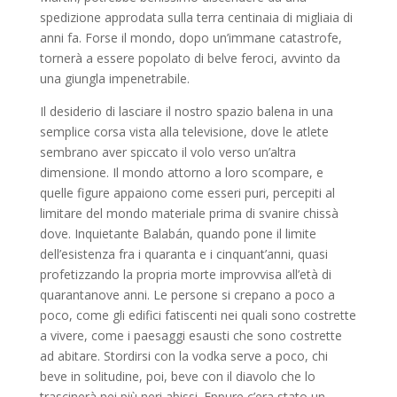
spedizione approdata sulla terra centinaia di migliaia di
anni fa. Forse il mondo, dopo un’immane catastrofe,
tornerà a essere popolato di belve feroci, avvinto da
una giungla impenetrabile.
Il desiderio di lasciare il nostro spazio balena in una
semplice corsa vista alla televisione, dove le atlete
sembrano aver spiccato il volo verso un’altra
dimensione. Il mondo attorno a loro scompare, e
quelle figure appaiono come esseri puri, percepiti al
limitare del mondo materiale prima di svanire chissà
dove. Inquietante Balabán, quando pone il limite
dell’esistenza fra i quaranta e i cinquant’anni, quasi
profetizzando la propria morte improvvisa all’età di
quarantanove anni. Le persone si crepano a poco a
poco, come gli edifici fatiscenti nei quali sono costrette
a vivere, come i paesaggi esausti che sono costrette
ad abitare. Stordirsi con la vodka serve a poco, chi
beve in solitudine, poi, beve con il diavolo che lo
trascinerà nei più neri abissi. Eppure c’era stato un