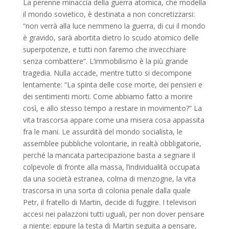
La perenne minaccia della guerra atomica, che modella
il mondo sovietico, è destinata a non concretizzarsi:
“non verrà alla luce nemmeno la guerra, di cui il mondo
è gravido, sarà abortita dietro lo scudo atomico delle
superpotenze, e tutti non faremo che invecchiare
senza combattere”. L’immobilismo è la più grande
tragedia. Nulla accade, mentre tutto si decompone
lentamente: “La spinta delle cose morte, dei pensieri e
dei sentimenti morti. Come abbiamo fatto a morire
così, e allo stesso tempo a restare in movimento?” La
vita trascorsa appare come una misera cosa appassita
fra le mani. Le assurdità del mondo socialista, le
assemblee pubbliche volontarie, in realtà obbligatorie,
perché la mancata partecipazione basta a segnare il
colpevole di fronte alla massa, l’individualità occupata
da una società estranea, colma di menzogne, la vita
trascorsa in una sorta di colonia penale dalla quale
Petr, il fratello di Martin, decide di fuggire. I televisori
accesi nei palazzoni tutti uguali, per non dover pensare
a niente; eppure la testa di Martin seguita a pensare,