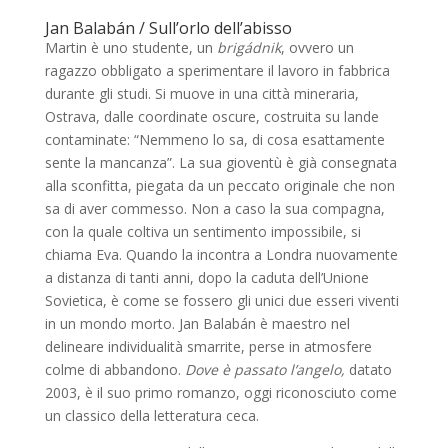
Jan Balabán / Sull’orlo dell’abisso
Martin è uno studente, un
brigádnik
, ovvero un
ragazzo obbligato a sperimentare il lavoro in fabbrica
durante gli studi. Si muove in una città mineraria,
Ostrava, dalle coordinate oscure, costruita su lande
contaminate: “Nemmeno lo sa, di cosa esattamente
sente la mancanza”. La sua gioventù è già consegnata
alla sconfitta, piegata da un peccato originale che non
sa di aver commesso. Non a caso la sua compagna,
con la quale coltiva un sentimento impossibile, si
chiama Eva. Quando la incontra a Londra nuovamente
a distanza di tanti anni, dopo la caduta dell’Unione
Sovietica, è come se fossero gli unici due esseri viventi
in un mondo morto. Jan Balabán è maestro nel
delineare individualità smarrite, perse in atmosfere
colme di abbandono.
Dove è passato l’angelo,
datato
2003, è il suo primo romanzo, oggi riconosciuto come
un classico della letteratura ceca.