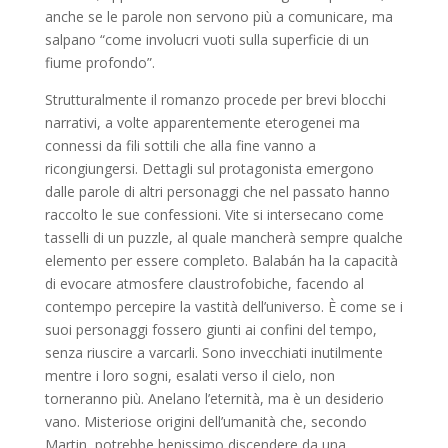
anche se le parole non servono più a comunicare, ma
salpano “come involucri vuoti sulla superficie di un
fiume profondo”.
Strutturalmente il romanzo procede per brevi blocchi
narrativi, a volte apparentemente eterogenei ma
connessi da fili sottili che alla fine vanno a
ricongiungersi. Dettagli sul protagonista emergono
dalle parole di altri personaggi che nel passato hanno
raccolto le sue confessioni. Vite si intersecano come
tasselli di un puzzle, al quale mancherà sempre qualche
elemento per essere completo. Balabán ha la capacità
di evocare atmosfere claustrofobiche, facendo al
contempo percepire la vastità dell’universo. È come se i
suoi personaggi fossero giunti ai confini del tempo,
senza riuscire a varcarli. Sono invecchiati inutilmente
mentre i loro sogni, esalati verso il cielo, non
torneranno più. Anelano l’eternità, ma è un desiderio
vano. Misteriose origini dell’umanità che, secondo
Martin, potrebbe benissimo discendere da una