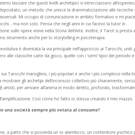
mo lasciare che questi livelli archetipici si intrecciassero all’esperie
depositato, un metodo che unisce la drammatizzazione alle tecniche 
trasversali. Mi occupo di comunicazione in ambito formativo e mi piac
cchi… ma non solo. Pensa che negli anni in cui facevo la tutor in
e sulle opere visive nella Storia dell’Arte. Inoltre, il Tarot si presta 
imo strumento anche per lo storytelling in psicoterapia.
volutiva è diventata la via principale nell’approccio ai Tarocchi, uniti 
ro alle classiche carte da gioco, quelle con i ‘semi’ tipici del periodo e
i Tarocchi marsigliesi, i più popolari e anche i più complessi nella l
 mostrare gli archetipi dell’inconscio collettivo più chiaramente, senz
egli artisti, per arrivare all’anima in modo diretto, profondo, trasformat
 dell’amplificazione. Così come ho fatto io stessa creando il mio mazzo.
re in una società sempre più votata al consumo?
one, a patto che si possieda un Io-alambicco, un contenitore psichico 