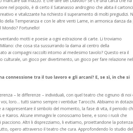
 mancare dal mazzo. E che dire del Diavolo? Se c’è una carta che ha
ore nel popolo, è di certo il Satanasso androgino che abita il cartonc
reativo e vitalizzante ha richiesto il superamento di molti pregiudizi. 
elo della Temperanza e con le altre venti Lame, in armonica danza da 
 il Mondo? Fortunello!
 inventando motti e poesie a ogni estrazione di carte. Li troviamo
 Milano: che cosa sta sussurrando la dama al centro della
ato ai compagni raccolti intorno al medesimo tavolo? Questo era il
o culturale, un gioco per divertimento, un gioco per fare relazione ne
 connessione tra il tuo lavoro e gli arcani? E, se sì, in che si
ferenza – le differenze – individuali, con quel teatro che ognuno di noi
u, voi, loro… tutti siamo sempre i ventidue Tarocchi. Abbiamo in dotaz
te a rappresentare il simbolo del momento, la fase di vita, il periodo c
os e Kairos. Alcune immagini le conosciamo bene, e sono i ruoli che
i piacciono. Altri li disprezziamo, li evitiamo, proiettandone la potenza
tto, opero attraverso il teatro che cura. Approfondendo lo studio del