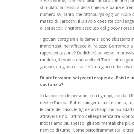
Senza Nome, scheletro disincarnato che non può
stimolato la censura della Chiesa, e paura e trem
numero XV, tanto che l’attribuirgli oggi un ruolo c
mazzo di Tarocchi, il Diavolo coesiste con l’ang
di sei secoli. Vincitore assoluto del gioco? Forse
I giovani cortigiani e le dame si sono sbizzarriti
immortalati nell’affresco di Palazzo Borromeo a
rappresentazione? Dedicherà un verso improvvis
modello, il modus operandi dei Tarocchi: un gioc
gruppo, un gioco di società, un gioco educativo.
Di professione sei psicoterapeuta. Esiste una
sostanzia?
Io lavoro con le persone, con i gruppi, con la dif
dentro l’anima. Potrei spingermi a dire che io, t
le carte del caso, le figure archetipiche più adat
attraversiamo, l’attimo dell’esperienza tra Kron
indossiamo più spesso, gli abiti mentali che più c
nemico di turno. Come psicodrammatista, oltretu