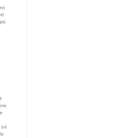
ino
Nel
più
l
 è
ione
he
 sul
la