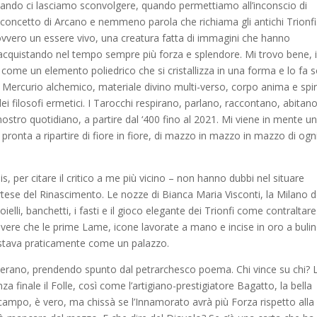
quando ci lasciamo sconvolgere, quando permettiamo all’inconscio di
l concetto di Arcano e nemmeno parola che richiama gli antichi Trionfi
 ovvero un essere vivo, una creatura fatta di immagini che hanno
i acquistando nel tempo sempre più forza e splendore. Mi trovo bene, 
 come un elemento poliedrico che si cristallizza in una forma e lo fa 
e Mercurio alchemico, materiale divino multi-verso, corpo anima e spir
a dei filosofi ermetici. I Tarocchi respirano, parlano, raccontano, abitano 
stro quotidiano, a partire dal ‘400 fino al 2021. Mi viene in mente u
pronta a ripartire di fiore in fiore, di mazzo in mazzo in mazzo di ogn
imis, per citare il critico a me più vicino – non hanno dubbi nel situare
rtese del Rinascimento. Le nozze di Bianca Maria Visconti, la Milano d
ioielli, banchetti, i fasti e il gioco elegante dei Trionfi come contraltare
rivere che le prime Lame, icone lavorate a mano e incise in oro a bulin
ostava praticamente come un palazzo.
operano, prendendo spunto dal petrarchesco poema. Chi vince su chi? 
za finale il Folle, così come l’artigiano-prestigiatore Bagatto, la bella
campo, è vero, ma chissà se l’Innamorato avrà più Forza rispetto alla