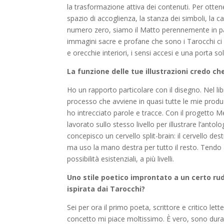
la trasformazione attiva dei contenuti. Per otten
spazio di accoglienza, la stanza dei simboli, la c
numero zero, siamo il Matto perennemente in pa
immagini sacre e profane che sono i Tarocchi ci 
e orecchie interiori, i sensi accesi e una porta so
La funzione delle tue illustrazioni credo c
Ho un rapporto particolare con il disegno. Nel l
processo che avviene in quasi tutte le mie produz
ho intrecciato parole e tracce. Con il progetto M
lavorato sullo stesso livello per illustrare l’anto
concepisco un cervello split-brain: il cervello de
ma uso la mano destra per tutto il resto. Tendo a
possibilità esistenziali, a più livelli.
Uno stile poetico improntato a un certo rud
ispirata dai Tarocchi?
Sei per ora il primo poeta, scrittore e critico le
concetto mi piace moltissimo. È vero, sono dur