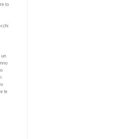
re lo
occhi
è un
anno
ho
n
vo
e le