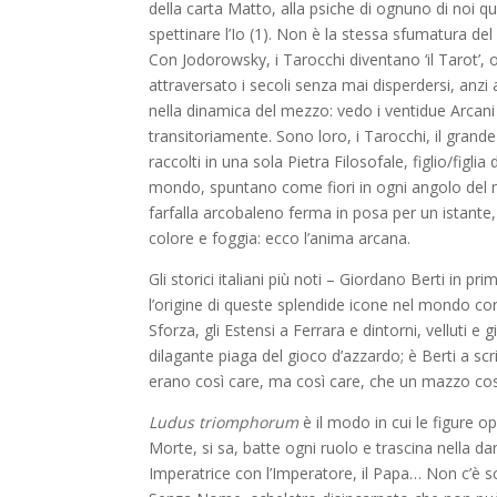
della carta Matto, alla psiche di ognuno di noi 
spettinare l’Io (1). Non è la stessa sfumatura de
Con Jodorowsky, i Tarocchi diventano ‘il Tarot’,
attraversato i secoli senza mai disperdersi, anz
nella dinamica del mezzo: vedo i ventidue Arcani
transitoriamente. Sono loro, i Tarocchi, il grand
raccolti in una sola Pietra Filosofale, figlio/figli
mondo, spuntano come fiori in ogni angolo del no
farfalla arcobaleno ferma in posa per un istante, 
colore e foggia: ecco l’anima arcana.
Gli storici italiani più noti – Giordano Berti in pr
l’origine di queste splendide icone nel mondo co
Sforza, gli Estensi a Ferrara e dintorni, velluti e g
dilagante piaga del gioco d’azzardo; è Berti a sc
erano così care, ma così care, che un mazzo c
Ludus triomphorum
è il modo in cui le figure 
Morte, si sa, batte ogni ruolo e trascina nella dan
Imperatrice con l’Imperatore, il Papa… Non c’è s