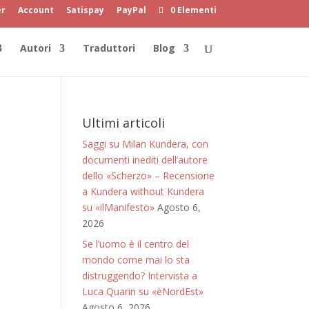
er
Account
Satispay
PayPal
0 Elementi
Autori
Traduttori
Blog
Ultimi articoli
Saggi su Milan Kundera, con
documenti inediti dell’autore
dello «Scherzo» – Recensione
a Kundera without Kundera
su «ilManifesto»
Agosto 6,
2026
Se l’uomo è il centro del
mondo come mai lo sta
distruggendo? Intervista a
Luca Quarin su «èNordEst»
Agosto 6, 2026