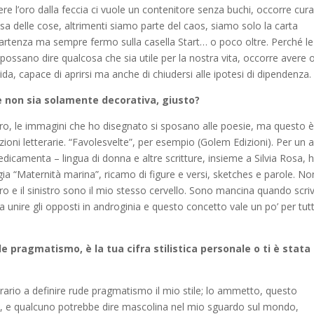
ere l’oro dalla feccia ci vuole un contenitore senza buchi, occorre cura
asa delle cose, altrimenti siamo parte del caos, siamo solo la carta
rtenza ma sempre fermo sulla casella Start… o poco oltre. Perché le
possano dire qualcosa che sia utile per la nostra vita, occorre avere 
lida, capace di aprirsi ma anche di chiudersi alle ipotesi di dipendenza.
he non sia solamente decorativa, giusto?
ibro, le immagini che ho disegnato si sposano alle poesie, ma questo 
ioni letterarie. “Favolesvelte”, per esempio (Golem Edizioni). Per un 
edicamenta – lingua di donna e altre scritture, insieme a Silvia Rosa, 
logia “Maternità marina”, ricamo di figure e versi, sketches e parole. No
stro e il sinistro sono il mio stesso cervello. Sono mancina quando scri
 unire gli opposti in androginia e questo concetto vale un po’ per tutt
e pragmatismo, è la tua cifra stilistica personale o ti è stata
tterario a definire rude pragmatismo il mio stile; lo ammetto, questo
a, e qualcuno potrebbe dire mascolina nel mio sguardo sul mondo,