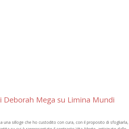
 di Deborah Mega su Limina Mundi
 una silloge che ho custodito con cura, con il proposito di sfogliarla,
partita su cui è rappresentato il contrasto Vita-Morte, anticipato dallo