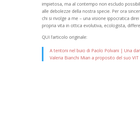
impietosa, ma al contempo non escludo possibilità
alle debolezze della nostra specie. Per ora since
chi si rivolge a me – una visione ippocratica dir
propria vita in ottica evolutiva, ecologista, differ
QUI l’articolo originale:
A tentoni nel buio di Paolo Polvani | Una da
Valeria Bianchi Mian a proposito del suo V