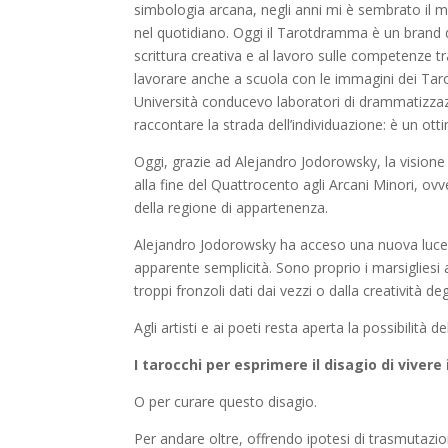
simbologia arcana, negli anni mi è sembrato il mini
nel quotidiano. Oggi il Tarotdramma è un brand 
scrittura creativa e al lavoro sulle competenze 
lavorare anche a scuola con le immagini dei Taro
Università conducevo laboratori di drammatizzazion
raccontare la strada dell’individuazione: è un ott
Oggi, grazie ad Alejandro Jodorowsky, la visione e
alla fine del Quattrocento agli Arcani Minori, ovve
della regione di appartenenza.
Alejandro Jodorowsky ha acceso una nuova luce su
apparente semplicità. Sono proprio i marsigliesi a
troppi fronzoli dati dai vezzi o dalla creatività d
Agli artisti e ai poeti resta aperta la possibilità
I tarocchi per esprimere il disagio di vive
O per curare questo disagio.
Per andare oltre, offrendo ipotesi di trasmutazi