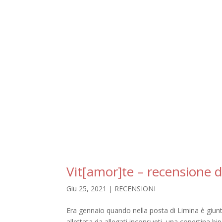
Vit[amor]te – recensione
Giu 25, 2021
|
RECENSIONI
Era gennaio quando nella posta di Limina è giunta
allettata da allegati inconsueti, una copertina bi