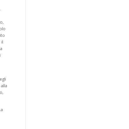
.
io,
solo
ito
il
na
i
egli
 alla
o,
La