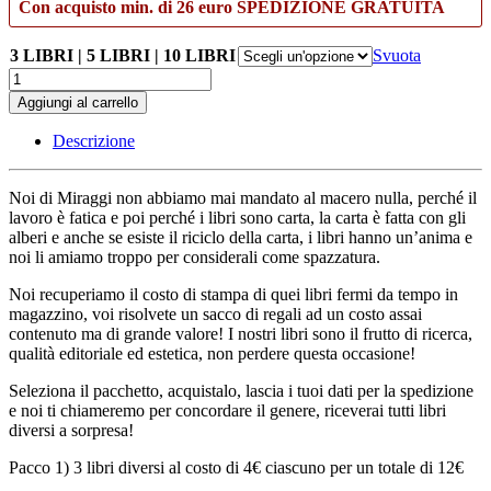
Con acquisto min. di 26 euro SPEDIZIONE GRATUITA
3 LIBRI | 5 LIBRI | 10 LIBRI
Svuota
A
Natale
Aggiungi al carrello
salvare
i
Descrizione
libri
dal
macero,
Noi di Miraggi non abbiamo mai mandato al macero nulla, perché il
vale!
lavoro è fatica e poi perché i libri sono carta, la carta è fatta con gli
Ecco
alberi e anche se esiste il riciclo della carta, i libri hanno un’anima e
come...
noi li amiamo troppo per considerali come spazzatura.
quantità
Noi recuperiamo il costo di stampa di quei libri fermi da tempo in
magazzino, voi risolvete un sacco di regali ad un costo assai
contenuto ma di grande valore! I nostri libri sono il frutto di ricerca,
qualità editoriale ed estetica, non perdere questa occasione!
Seleziona il pacchetto, acquistalo, lascia i tuoi dati per la spedizione
e noi ti chiameremo per concordare il genere, riceverai tutti libri
diversi a sorpresa!
Pacco 1) 3 libri diversi al costo di 4€ ciascuno per un totale di 12€