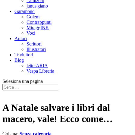
Tamizdat
janus|giano
Garamond
Golem
Contrappunti
MiraggINK
Voci
Autori
Scrittori
Illustratori
Traduttori
Blog
letterARIA
Vespa Libreria
Seleziona una pagina
A Natale salvare i libri dal
macero, vale! Ecco come…
Collana:
Senza categoria