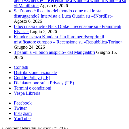
dello «Scherzo» – Recensione a Kundera without Kundera su
75,00€
opzioni
«ilManifesto»
Agosto 6, 2026
possono
Se l’uomo è il centro del mondo come mai lo sta
essere
distruggendo? Intervista a Luca Quarin su «èNordEst»
scelte
Agosto 6, 2026
nella
I dieci passi dietro Nick Drake – recensione su «Frammenti
pagina
Rivista»
Luglio 2, 2026
del
Kundera senza Kundera. Un libro per riscoprire il
prodotto
mistificatore europeo – Recensione su «Repubblica-Torino»
Giugno 24, 2026
3 panini a «il buon auspicio» dal Mangialibri
Giugno 15,
2026
Contatti
Distribuzione nazionale
Cookie Policy (UE)
Dichiarazione sulla Privacy (UE)
Termini e condizioni
Vespa Libreria
Facebook
Twitter
Instagram
YouTube
Copyright Miraggi Edizioni © 2026