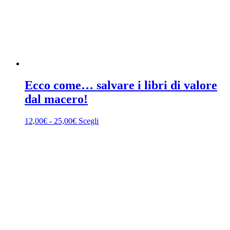
Ecco come… salvare i libri di valore
dal macero!
Fascia
Questo
12,00
€
-
25,00
€
Scegli
di
prodotto
prezzo:
ha
da
più
12,00€
varianti.
a
Le
25,00€
opzioni
possono
essere
scelte
nella
pagina