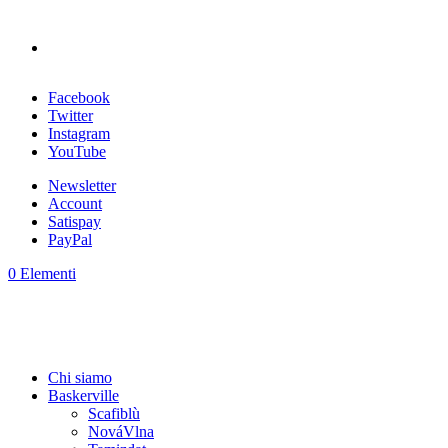
Facebook
Twitter
Instagram
YouTube
Newsletter
Account
Satispay
PayPal
0 Elementi
Chi siamo
Baskerville
Scafiblù
NováVlna