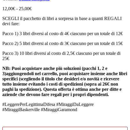
Fascia
12,00
€
-
25,00
€
di
SCEGLI il pacchetto di libri a sorpresa in base a quanti REGALI
prezzo:
devi fare:
da
12,00€
Pacco 1) 3 libri diversi al costo di 4€ ciascuno per un totale di 12€
a
25,00€
Pacco 2) 5 libri diversi al costo di 3€ ciascuno per un totale di 15€
Pacco 3) 10 libri diversi al costo di 2,5€ ciascuno per un totale di
25€
NB: Puoi acquistare anche più soluzioni (pacchi 1, 2 e
3)aggiungendoli nel carrello, puoi acquistare insieme anche libri
specifici (scegliendo il titolo che desideri e/o novità e ricevere
tutto insieme evitando i costi di spedizioni (sopra ai 26€ non
paghi la spedizione). Questa offerta è ottima anche per ditte e
aziende che devono fare regali per i propri dipendenti.
#LeggerePerLegittimaDifesa #MiraggiDaLeggere
#MiraggiBaskerville #MiraggiGaramond