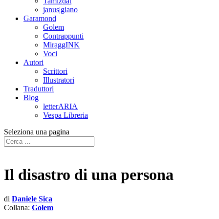
Tamizdat
janus|giano
Garamond
Golem
Contrappunti
MiraggINK
Voci
Autori
Scrittori
Illustratori
Traduttori
Blog
letterARIA
Vespa Libreria
Seleziona una pagina
Il disastro di una persona
di
Daniele Sica
Collana:
Golem