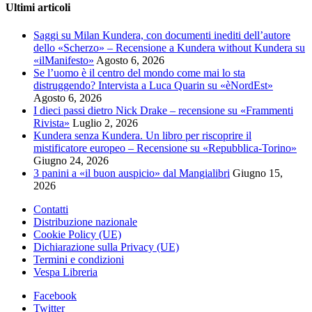
Ultimi articoli
Saggi su Milan Kundera, con documenti inediti dell’autore
dello «Scherzo» – Recensione a Kundera without Kundera su
«ilManifesto»
Agosto 6, 2026
Se l’uomo è il centro del mondo come mai lo sta
distruggendo? Intervista a Luca Quarin su «èNordEst»
Agosto 6, 2026
I dieci passi dietro Nick Drake – recensione su «Frammenti
Rivista»
Luglio 2, 2026
Kundera senza Kundera. Un libro per riscoprire il
mistificatore europeo – Recensione su «Repubblica-Torino»
Giugno 24, 2026
3 panini a «il buon auspicio» dal Mangialibri
Giugno 15,
2026
Contatti
Distribuzione nazionale
Cookie Policy (UE)
Dichiarazione sulla Privacy (UE)
Termini e condizioni
Vespa Libreria
Facebook
Twitter