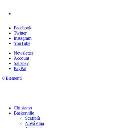
Facebook
Twitter
Instagram
YouTube
Newsletter
Account
Satispay
PayPal
0 Elementi
Chi siamo
Baskerville
Scafiblù
NováVlna