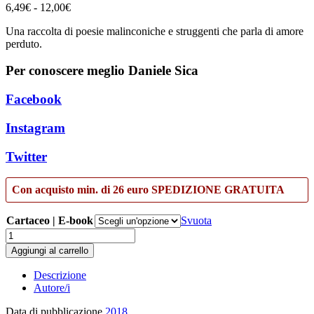
Fascia
6,49
€
-
12,00
€
di
Una raccolta di poesie malinconiche e struggenti che parla di amore
prezzo:
perduto.
da
6,49€
Per conoscere meglio Daniele Sica
a
12,00€
Facebook
Instagram
Twitter
Con acquisto min. di 26 euro SPEDIZIONE GRATUITA
Cartaceo | E-book
Svuota
Il
disastro
Aggiungi al carrello
di
una
Descrizione
persona
Autore/i
quantità
Data di pubblicazione
2018