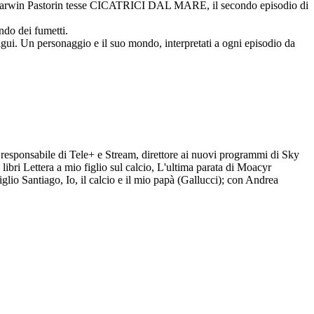
n cui Darwin Pastorin tesse CICATRICI DAL MARE, il secondo episodio di
do dei fumetti.
igui. Un personaggio e il suo mondo, interpretati a ogni episodio da
e responsabile di Tele+ e Stream, direttore ai nuovi programmi di Sky
 libri Lettera a mio figlio sul calcio, L'ultima parata di Moacyr
glio Santiago, Io, il calcio e il mio papà (Gallucci); con Andrea