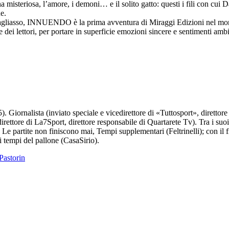
nna misteriosa, l’amore, i demoni… e il solito gatto: questi i fili co
e.
Gagliasso, INNUENDO è la prima avventura di Miraggi Edizioni nel mon
dei lettori, per portare in superficie emozioni sincere e sentimenti amb
. Giornalista (inviato speciale e vicedirettore di «Tuttosport», direttor
direttore di La7Sport, direttore responsabile di Quartarete Tv). Tra i suoi
e partite non finiscono mai, Tempi supplementari (Feltrinelli); con il fi
i tempi del pallone (CasaSirio).
 Pastorin