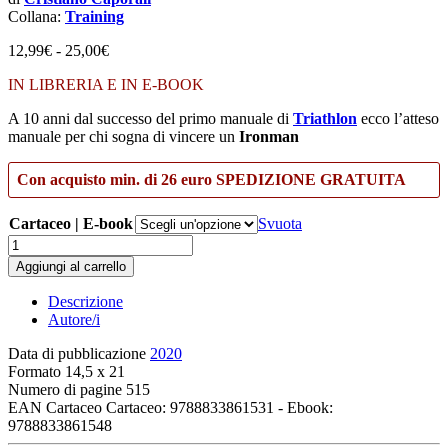
Collana:
Training
Fascia
12,99
€
-
25,00
€
di
IN LIBRERIA E
IN E-BOOK
prezzo:
da
A 10 anni dal successo del primo manuale di
Triathlon
ecco l’atteso
12,99€
manuale per chi sogna di vincere un
Ironman
a
25,00€
Con acquisto min. di 26 euro SPEDIZIONE GRATUITA
Cartaceo | E-book
Svuota
Ironman
quantità
Aggiungi al carrello
Descrizione
Autore/i
Data di pubblicazione
2020
Formato
14,5 x 21
Numero di pagine
515
EAN Cartaceo
Cartaceo: 9788833861531 - Ebook:
9788833861548