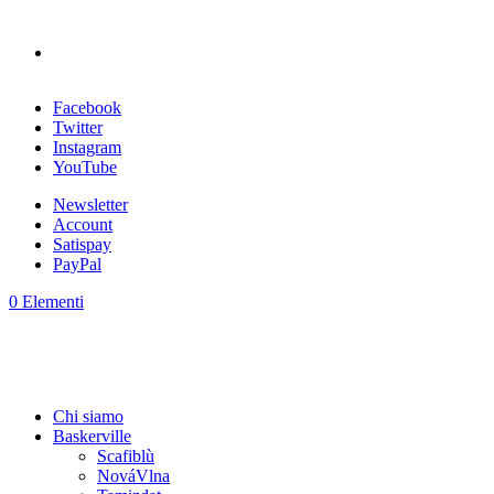
Facebook
Twitter
Instagram
YouTube
Newsletter
Account
Satispay
PayPal
0 Elementi
Chi siamo
Baskerville
Scafiblù
NováVlna