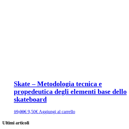
Skate – Metodologia tecnica e
propedeutica degli elementi base dello
skateboard
Il
Il
19,00
€
9,50
€
Aggiungi al carrello
prezzo
prezzo
originale
attuale
Ultimi articoli
era:
è: