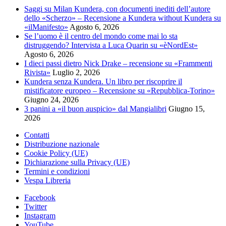
19,00€.
9,50€.
Saggi su Milan Kundera, con documenti inediti dell’autore
dello «Scherzo» – Recensione a Kundera without Kundera su
«ilManifesto»
Agosto 6, 2026
Se l’uomo è il centro del mondo come mai lo sta
distruggendo? Intervista a Luca Quarin su «èNordEst»
Agosto 6, 2026
I dieci passi dietro Nick Drake – recensione su «Frammenti
Rivista»
Luglio 2, 2026
Kundera senza Kundera. Un libro per riscoprire il
mistificatore europeo – Recensione su «Repubblica-Torino»
Giugno 24, 2026
3 panini a «il buon auspicio» dal Mangialibri
Giugno 15,
2026
Contatti
Distribuzione nazionale
Cookie Policy (UE)
Dichiarazione sulla Privacy (UE)
Termini e condizioni
Vespa Libreria
Facebook
Twitter
Instagram
YouTube