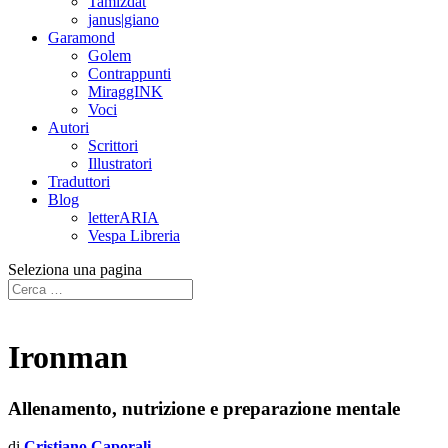
Tamizdat
janus|giano
Garamond
Golem
Contrappunti
MiraggINK
Voci
Autori
Scrittori
Illustratori
Traduttori
Blog
letterARIA
Vespa Libreria
Seleziona una pagina
Ironman
Allenamento, nutrizione e preparazione mentale
di
Cristiano Caporali