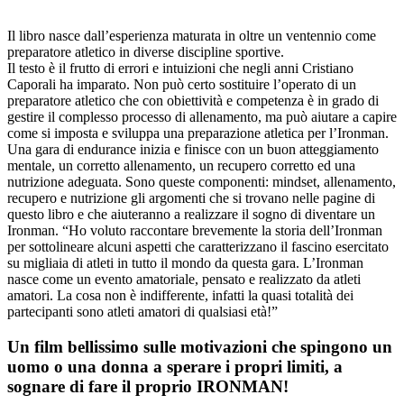
Il libro nasce dall’esperienza maturata in oltre un ventennio come
preparatore atletico in diverse discipline sportive.
Il testo è il frutto di errori e intuizioni che negli anni Cristiano
Caporali ha imparato. Non può certo sostituire l’operato di un
preparatore atletico che con obiettività e competenza è in grado di
gestire il complesso processo di allenamento, ma può aiutare a capire
come si imposta e sviluppa una preparazione atletica per l’Ironman.
Una gara di endurance inizia e finisce con un buon atteggiamento
mentale, un corretto allenamento, un recupero corretto ed una
nutrizione adeguata. Sono queste componenti: mindset, allenamento,
recupero e nutrizione gli argomenti che si trovano nelle pagine di
questo libro e che aiuteranno a realizzare il sogno di diventare un
Ironman. “Ho voluto raccontare brevemente la storia dell’Ironman
per sottolineare alcuni aspetti che caratterizzano il fascino esercitato
su migliaia di atleti in tutto il mondo da questa gara. L’Ironman
nasce come un evento amatoriale, pensato e realizzato da atleti
amatori. La cosa non è indifferente, infatti la quasi totalità dei
partecipanti sono atleti amatori di qualsiasi età!”
Un film bellissimo sulle motivazioni che spingono un
uomo o una donna a sperare i propri limiti, a
sognare di fare il proprio IRONMAN!