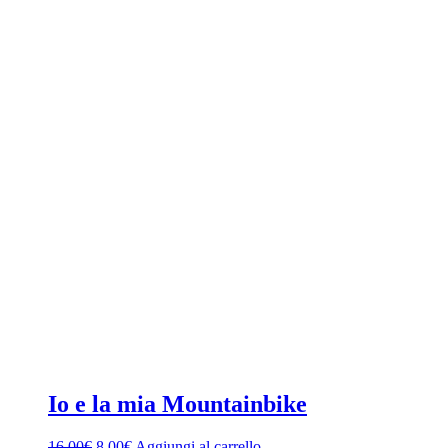
Io e la mia Mountainbike
Il
Il
16,00
€
8,00
€
Aggiungi al carrello