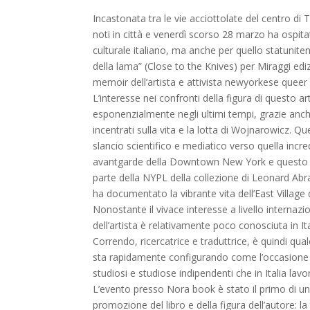
Incastonata tra le vie acciottolate del centro d
noti in città e venerdì scorso 28 marzo ha ospi
culturale italiano, ma anche per quello statuniten
della lama” (Close to the Knives) per Miraggi edizi
memoir dell’artista e attivista newyorkese quee
L’interesse nei confronti della figura di questo ar
esponenzialmente negli ultimi tempi, grazie anc
incentrati sulla vita e la lotta di Wojnarowicz.
slancio scientifico e mediatico verso quella incred
avantgarde della Downtown New York e questo l
parte della NYPL della collezione di Leonard Abra
ha documentato la vibrante vita dell’East Village 
Nonostante il vivace interesse a livello internazio
dell’artista è relativamente poco conosciuta in I
Correndo, ricercatrice e traduttrice, è quindi qua
sta rapidamente configurando come l’occasione pe
studiosi e studiose indipendenti che in Italia lavor
L’evento presso Nora book è stato il primo di una
promozione del libro e della figura dell’autore: la 