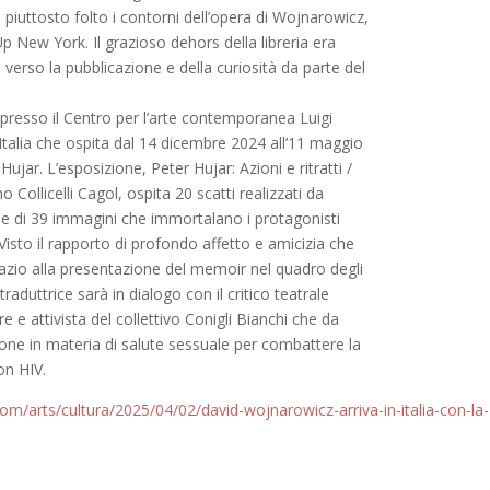
piuttosto folto i contorni dell’opera di Wojnarowicz,
Up New York. Il grazioso dehors della libreria era
verso la pubblicazione e della curiosità da parte del
o presso il Centro per l’arte contemporanea Luigi
 Italia che ospita dal 14 dicembre 2024 all’11 maggio
jar. L’esposizione, Peter Hujar: Azioni e ritratti /
 Collicelli Cagol, ospita 20 scatti realizzati da
ione di 39 immagini che immortalano i protagonisti
sto il rapporto di profondo affetto e amicizia che
spazio alla presentazione del memoir nel quadro degli
traduttrice sarà in dialogo con il critico teatrale
re e attivista del collettivo Conigli Bianchi che da
ione in materia di salute sessuale per combattere la
on HIV.
om/arts/cultura/2025/04/02/david-wojnarowicz-arriva-in-italia-con-la-