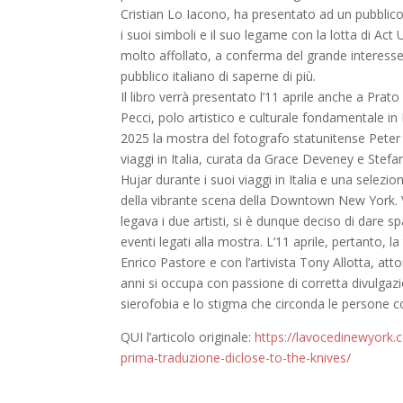
Cristian Lo Iacono, ha presentato ad un pubblico 
i suoi simboli e il suo legame con la lotta di Act 
molto affollato, a conferma del grande interesse 
pubblico italiano di saperne di più.
Il libro verrà presentato l’11 aprile anche a Prat
Pecci, polo artistico e culturale fondamentale in
2025 la mostra del fotografo statunitense Peter Hu
viaggi in Italia, curata da Grace Deveney e Stefano
Hujar durante i suoi viaggi in Italia e una selez
della vibrante scena della Downtown New York. Vi
legava i due artisti, si è dunque deciso di dare 
eventi legati alla mostra. L’11 aprile, pertanto, la 
Enrico Pastore e con l’artivista Tony Allotta, atto
anni si occupa con passione di corretta divulgaz
sierofobia e lo stigma che circonda le persone c
QUI l’articolo originale:
https://lavocedinewyork.c
prima-traduzione-diclose-to-the-knives/