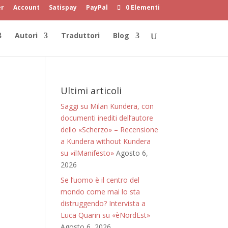
er
Account
Satispay
PayPal
0 Elementi
Autori
Traduttori
Blog
Ultimi articoli
Saggi su Milan Kundera, con
documenti inediti dell’autore
dello «Scherzo» – Recensione
a Kundera without Kundera
su «ilManifesto»
Agosto 6,
2026
Se l’uomo è il centro del
mondo come mai lo sta
distruggendo? Intervista a
Luca Quarin su «èNordEst»
Agosto 6, 2026