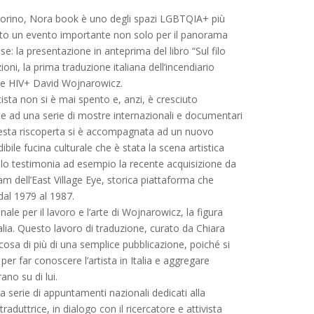
i Torino, Nora book è uno degli spazi LGBTQIA+ più
tato un evento importante non solo per il panorama
se: la presentazione in anteprima del libro “Sul filo
oni, la prima traduzione italiana dell’incendiario
r e HIV+ David Wojnarowicz.
tista non si è mai spento e, anzi, è cresciuto
he ad una serie di mostre internazionali e documentari
 Questa riscoperta si è accompagnata ad un nuovo
ibile fucina culturale che è stata la scena artistica
o testimonia ad esempio la recente acquisizione da
m dell’East Village Eye, storica piattaforma che
dal 1979 al 1987.
nale per il lavoro e l’arte di Wojnarowicz, la figura
talia. Questo lavoro di traduzione, curato da Chiara
lcosa di più di una semplice pubblicazione, poiché si
r far conoscere l’artista in Italia e aggregare
ano su di lui.
 serie di appuntamenti nazionali dedicati alla
traduttrice, in dialogo con il ricercatore e attivista