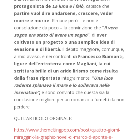
protagonista de
La luna e i falò
,
capisce che
partire vuol dire andarsene, crescere, veder
morire e morire.
Rimane però – e non è
consolazione da poco – la convinzione che
“
il vero
sogno era stato di avere un sogno
”
, di
aver
coltivato un progetto o una semplice idea di
evasione e di libertà
. Il debito maggiore, comunque,
a mio avviso, è nei confronti
di Francesco Biamonti,
ligure dell’entroterra come Magliani, la cui
scrittura brilla di un arido lirismo come risulta
dalla frase riportata
integralmente.
“
Una luce
radente spianava il mare e lo sollevava nelle
insenature”
,
e sono convinto che questa sia la
conclusione migliore per un romanzo a fumetti da non
perdere.
QUI L’ARTICOLO ORGINALE:
https://www.themeltingpop.com/post/quattro-giorni-
miraggink-la-graphic-novel-di-marco-d-aponte-e-