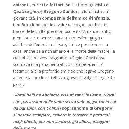
abitanti, turisti e lettori.
Anche il protagonista di
Quattro giorni
, Gregorio Sanderi
, allontanatosi in
giovane età,
in compagnia dell’amico d’infanzia,
Leo Ronchino,
per inseguire un sogno, per trovare
tracce delle civiltà precolombiane nell’America centro
meridionale, e per sottrarsi all’at­mosfera grigia e
asfittica dell’entroterra ligure, finisce per ritornare a
casa, anche se a richiamarlo è la morte della madre, la
cui notizia lo aveva raggiunto a Regina Coeli dove
scontava una pena per traffico di stupe­facenti. A
testimoniare la profonda amicizia che legava Gregorio
a Leo e la loro irrequietezza giovanile valga il seguente
passo
:
Giorni belli ne abbiamo vissuti tanti insieme. Giorni
che passavano nelle vene senza veleno, giorni in cui
da bambini, con Colibrì
(soprannome di Gregorio)
si poteva scappare, scalare le terrazze e perdersi
negli uliveti, per non sentirsi, già allora, inseguiti
dalla morte.