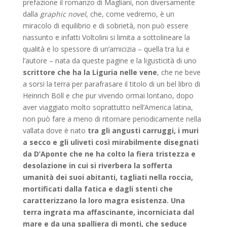
prefazione il romanzo di Magliani, non diversamente
dalla
graphic novel
, che, come vedremo, è un
miracolo di equilibrio e di sobrietà, non può essere
riassunto e infatti Voltolini si limita a sottolineare la
qualità e lo spessore di un’amicizia – quella tra lui e
l’autore – nata da queste pagine e la ligusticità di uno
scrittore che ha la Liguria nelle vene
, che ne beve
a sorsi la terra per parafrasare il titolo di un bel libro di
Heinrich Böll e che pur vivendo ormai lontano, dopo
aver viaggiato molto soprat­tutto nell’America latina,
non può fare a meno di ritornare periodicamente nella
vallata dove è nato
tra gli angusti carruggi, i muri
a secco e gli uliveti così mirabilmente disegnati
da D’Aponte che ne ha colto la fiera tristezza e
desolazione in cui si riverbera la sofferta
umanità dei suoi abitanti, tagliati nella roccia,
mortificati dalla fatica e dagli stenti che
caratterizzano la loro magra esistenza. Una
terra ingrata ma affa­scinante, incorniciata dal
mare e da una spalliera di monti, che seduce