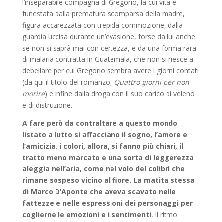
l’inseparabile compagna di Gregorio, la cui vita è
funestata dalla prematura scomparsa della madre,
figura accarezzata con trepida commozione, dalla
guardia uccisa durante un’evasione, forse da lui anche
se non si saprà mai con certezza, e da una forma rara
di malaria contratta in Guatemala, che non si riesce a
debellare per cui Gregorio sembra avere i giorni contati
(da qui il titolo del romanzo,
Quattro giorni per non
morire
) e infine dalla droga con il suo carico di veleno
e di distruzione.
A fare però da contraltare a questo mondo
listato a lutto si affacciano il sogno, l’amore e
l’amicizia, i colori, allora, si fanno più chiari, il
tratto meno marcato e una sorta di leggerezza
aleggia nell’aria, come nel volo del colibrì che
rimane sospeso vicino al fiore.
L
a matita stessa
di Marco D’Aponte che aveva scavato nelle
fattezze e nelle espressioni dei personaggi per
coglierne le emozioni e i sentimenti
, il ritmo