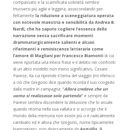
compassato e la scarnificata sobrietà sembra
muoversi più agile e leggera, assecon­dando per­
fettamente
la riduzione a sceneggiatura operata
con notevole maestria e sensibilità da Andrea B.
Nardi, che ha saputo cogliere l’essenza della
narrazione senza sacrificare momenti
drammaturgicamente salienti e alcuni
riferimenti e reminiscenze letterarie come
l’amore di Magliani per Francesco Biamonti
di cui
viene riportata una intera frase e il debito nei confronti
di un altro modello non meno significativo, Cesare
Pavese, da cui riprende il tema del viaggio (mi riferisco
a ciò che Gregorio dice quando ricorda il suo congedo
dalla madre in campagna:
“
Allora credevo che un
uomo si realizzasse solo partendo
”
e sempre da
Pavese sembra discendere la delusione che lo assale
quando ritorna nella sua vallata e si accorge che il
mondo della memoria non esiste più o è radicalmente
cambiato ed è allora che Gregorio, nome tipicamente
biamontiano, non diversamente da
Anguilla, il