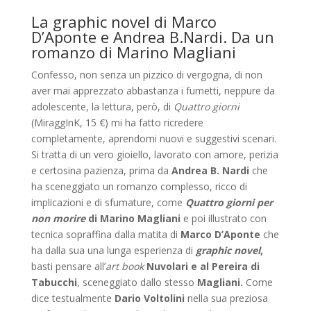
La graphic novel di Marco
D’Aponte e Andrea B.Nardi. Da un
romanzo di Marino Magliani
Confesso, non senza un pizzico di vergogna, di non
aver mai apprezzato abbastanza i fumetti, neppure da
adolescente, la lettura, però, di
Quattro giorni
(MiraggInK, 15 €) mi ha fatto ricredere
completamente, aprendomi nuovi e suggestivi scenari.
Si tratta di un vero gioiello, lavorato con amore, perizia
e certosina pazienza, prima da
Andrea B. Nardi
che
ha sceneggiato un romanzo complesso, ricco di
implicazioni e di sfumature, come
Quattro giorni per
non morire
di Marino Magliani
e poi illustrato con
tecnica sopraffina dalla matita di
Marco D’Aponte
che
ha dalla sua una lunga esperienza di
graphic novel
,
basti pensare all’
art book
Nuvolari e al Pereira di
Tabucchi
, sceneggiato dallo stesso
Magliani.
Come
dice testual­mente
Dario Voltolini
nella sua preziosa