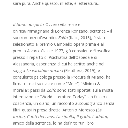
sarà pura. Anche questo, riflette, è letteratura…
Il buon auspicio
. Ovvero vita reale e
onirica/immaginaria di Lorenza Ronzano, scrittrice – il
suo romanzo d’esordio,
Zolfo
(Italic, 2013), è stato
selezionato al premio Campiello opera prima e al
premio Alvaro. Classe 1977, già consulente filosofica
presso il reparto di Psichiatria dell’Ospedale di
Alessandria, esperienza di cui ha scritto anche nel
saggio
La variabile umana
(Eleuthera, 2019), e
consulente psicologa presso la Procura di Milano, ha
firmato testi su riviste come “Meer”, “Minima &
moralia”; passi da
Zolfo
sono stati riportati sulla rivista
internazionale “World Literature Today”. Un flusso di
coscienza, un diario, un racconto autobiografico senza
filtri, quasi in presa diretta: Antonio Moresco (
La
lucina
,
Canti del caos
,
La cipolla
,
Il grido
,
L’addio
),
amico della scrittrice, lo ha definito “un libro