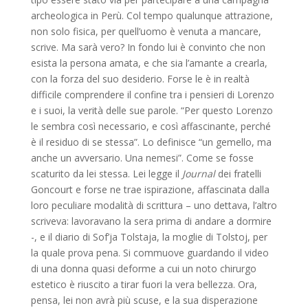
archeologica in Perù. Col tempo qualunque attrazione,
non solo fisica, per quell’uomo è venuta a mancare,
scrive. Ma sarà vero? In fondo lui è convinto che non
esista la persona amata, e che sia l’amante a crearla,
con la forza del suo desiderio. Forse le è in realtà
difficile comprendere il confine tra i pensieri di Lorenzo
e i suoi, la verità delle sue parole. “Per questo Lorenzo
le sembra così necessario, e così affascinante, perché
è il residuo di se stessa”. Lo definisce “un gemello, ma
anche un avversario. Una nemesi”. Come se fosse
scaturito da lei stessa. Lei legge il
Journal
dei fratelli
Goncourt e forse ne trae ispirazione, affascinata dalla
loro peculiare modalità di scrittura – uno dettava, l’altro
scriveva: lavoravano la sera prima di andare a dormire
-, e il diario di Sof’ja Tolstaja, la moglie di Tolstoj, per
la quale prova pena. Si commuove guardando il video
di una donna quasi deforme a cui un noto chirurgo
estetico è riuscito a tirar fuori la vera bellezza. Ora,
pensa, lei non avrà più scuse, e la sua disperazione