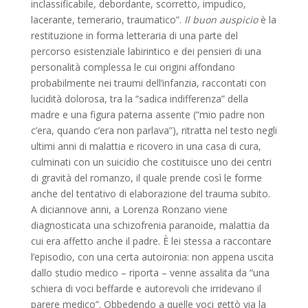
inclassificabile, debordante, scorretto, impudico,
lacerante, temerario, traumatico”.
Il buon auspicio
è la
restituzione in forma letteraria di una parte del
percorso esistenziale labirintico e dei pensieri di una
personalità complessa le cui origini affondano
probabilmente nei traumi dell’infanzia, raccontati con
lucidità dolorosa, tra la “sadica indifferenza” della
madre e una figura paterna assente (“mio padre non
c’era, quando c’era non parlava”), ritratta nel testo negli
ultimi anni di malattia e ricovero in una casa di cura,
culminati con un suicidio che costituisce uno dei centri
di gravità del romanzo, il quale prende così le forme
anche del tentativo di elaborazione del trauma subito.
A diciannove anni, a Lorenza Ronzano viene
diagnosticata una schizofrenia paranoide, malattia da
cui era affetto anche il padre. È lei stessa a raccontare
l’episodio, con una certa autoironia: non appena uscita
dallo studio medico – riporta – venne assalita da “una
schiera di voci beffarde e autorevoli che irridevano il
parere medico”. Obbedendo a quelle voci gettò via la