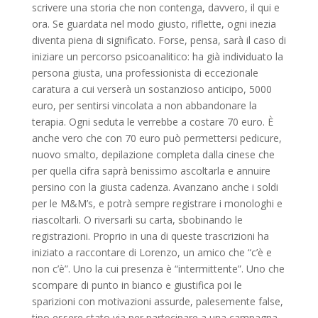
scrivere una storia che non contenga, davvero, il qui e
ora. Se guardata nel modo giusto, riflette, ogni inezia
diventa piena di significato. Forse, pensa, sarà il caso di
iniziare un percorso psicoanalitico: ha già individuato la
persona giusta, una professionista di eccezionale
caratura a cui verserà un sostanzioso anticipo, 5000
euro, per sentirsi vincolata a non abbandonare la
terapia. Ogni seduta le verrebbe a costare 70 euro. È
anche vero che con 70 euro può permettersi pedicure,
nuovo smalto, depilazione completa dalla cinese che
per quella cifra saprà benissimo ascoltarla e annuire
persino con la giusta cadenza. Avanzano anche i soldi
per le M&M’s, e potrà sempre registrare i monologhi e
riascoltarli. O riversarli su carta, sbobinando le
registrazioni. Proprio in una di queste trascrizioni ha
iniziato a raccontare di Lorenzo, un amico che “c’è e
non c’è”. Uno la cui presenza è “intermittente”. Uno che
scompare di punto in bianco e giustifica poi le
sparizioni con motivazioni assurde, palesemente false,
tipo essere stato via per partecipare a una campagna