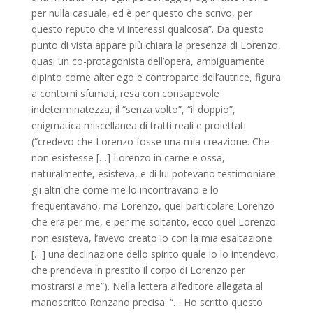
per nulla casuale, ed è per questo che scrivo, per
questo reputo che vi interessi qualcosa”. Da questo
punto di vista appare più chiara la presenza di Lorenzo,
quasi un co-protagonista dell’opera, ambiguamente
dipinto come alter ego e controparte dell’autrice, figura
a contorni sfumati, resa con consapevole
indeterminatezza, il “senza volto”, “il doppio”,
enigmatica miscellanea di tratti reali e proiettati
(“credevo che Lorenzo fosse una mia creazione. Che
non esistesse […] Lorenzo in carne e ossa,
naturalmente, esisteva, e di lui potevano testimoniare
gli altri che come me lo incontravano e lo
frequentavano, ma Lorenzo, quel particolare Lorenzo
che era per me, e per me soltanto, ecco quel Lorenzo
non esisteva, l’avevo creato io con la mia esaltazione
[…] una declinazione dello spirito quale io lo intendevo,
che prendeva in prestito il corpo di Lorenzo per
mostrarsi a me”). Nella lettera all’editore allegata al
manoscritto Ronzano precisa: “… Ho scritto questo