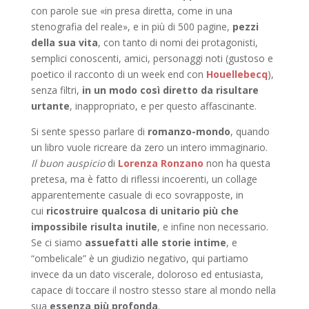
con parole sue «in presa diretta, come in una
stenografia del reale», e in più di 500 pagine,
pezzi
della sua vita
, con tanto di nomi dei protagonisti,
semplici conoscenti, amici, personaggi noti (gustoso e
poetico il racconto di un week end con
Houellebecq
),
senza filtri,
in un modo così diretto da risultare
urtante
, inappropriato, e per questo affascinante.
Si sente spesso parlare di
romanzo-mondo
, quando
un libro vuole ricreare da zero un intero immaginario.
Il buon auspicio
di
Lorenza Ronzano
non ha questa
pretesa, ma è fatto di riflessi incoerenti, un collage
apparentemente casuale di eco sovrapposte, in
cui
ricostruire qualcosa di unitario più che
impossibile risulta inutile
, e infine non necessario.
Se ci siamo
assuefatti alle storie intime
, e
“ombelicale” è un giudizio negativo, qui partiamo
invece da un dato viscerale, doloroso ed entusiasta,
capace di toccare il nostro stesso stare al mondo nella
sua
essenza più profonda
.