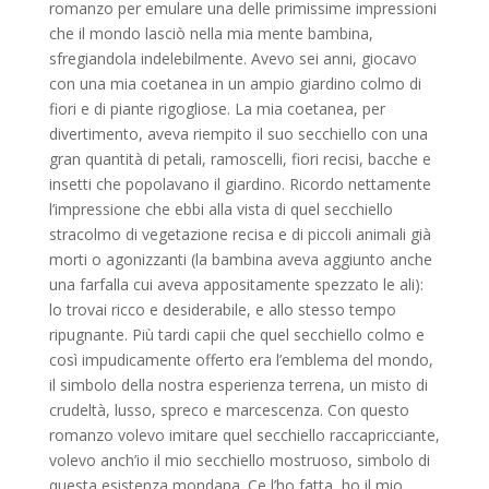
romanzo per emulare una delle primissime impressioni
che il mondo lasciò nella mia mente bambina,
sfregiandola indelebilmente. Avevo sei anni, giocavo
con una mia coetanea in un ampio giardino colmo di
fiori e di piante rigogliose. La mia coetanea, per
divertimento, aveva riempito il suo secchiello con una
gran quantità di petali, ramoscelli, fiori recisi, bacche e
insetti che popolavano il giardino. Ricordo nettamente
l’impressione che ebbi alla vista di quel secchiello
stracolmo di vegetazione recisa e di piccoli animali già
morti o agonizzanti (la bambina aveva aggiunto anche
una farfalla cui aveva appositamente spezzato le ali):
lo trovai ricco e desiderabile, e allo stesso tempo
ripugnante. Più tardi capii che quel secchiello colmo e
così impudicamente offerto era l’emblema del mondo,
il simbolo della nostra esperienza terrena, un misto di
crudeltà, lusso, spreco e marcescenza. Con questo
romanzo volevo imitare quel secchiello raccapricciante,
volevo anch’io il mio secchiello mostruoso, simbolo di
questa esistenza mondana. Ce l’ho fatta, ho il mio