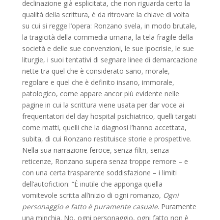
declinazione già esplicitata, che non riguarda certo la
qualità della scrittura, è da ritrovare la chiave di volta
su cui si regge l’opera: Ronzano svela, in modo brutale,
la tragicità della commedia umana, la tela fragile della
società e delle sue convenzioni, le sue ipocrisie, le sue
liturgie, i suoi tentativi di segnare linee di demarcazione
nette tra quel che è considerato sano, morale,
regolare e quel che è definito insano, immorale,
patologico, come appare ancor più evidente nelle
pagine in cui la scrittura viene usata per dar voce ai
frequentatori del day hospital psichiatrico, quelli targati
come matti, quelli che la diagnosi l’hanno accettata,
subita, di cui Ronzano restituisce storie e prospettive.
Nella sua narrazione feroce, senza filtri, senza
reticenze, Ronzano supera senza troppe remore – e
con una certa trasparente soddisfazione – i limiti
dell’autofiction: “È inutile che apponga quella
vomitevole scritta all’inizio di ogni romanzo,
Ogni
personaggio e fatto è puramente casuale
. Puramente
una minchia. No, ogni personaggio, ogni fatto non è