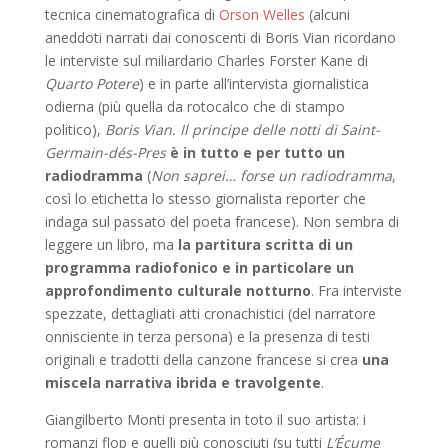
tecnica cinematografica di
Orson Welles
(alcuni
aneddoti narrati dai conoscenti di Boris Vian ricordano
le interviste sul miliardario Charles Forster Kane di
Quarto Potere
) e in parte all’intervista giornalistica
odierna (più quella da rotocalco che di stampo
politico),
Boris Vian. Il principe delle notti di Saint-
Germain-dés-Pres
è in tutto e per tutto un
radiodramma
(
Non saprei… forse un radiodramma
,
così lo etichetta lo stesso giornalista reporter che
indaga sul passato del poeta francese). Non sembra di
leggere un libro, ma
la partitura scritta di un
programma radiofonico e in particolare un
approfondimento culturale notturno
. Fra interviste
spezzate, dettagliati atti cronachistici (del narratore
onnisciente in terza persona) e la presenza di testi
originali e tradotti della canzone francese si crea
una
miscela narrativa ibrida e travolgente
.
Giangilberto Monti presenta in toto il suo artista: i
romanzi flop e quelli più conosciuti (su tutti
L’Écume