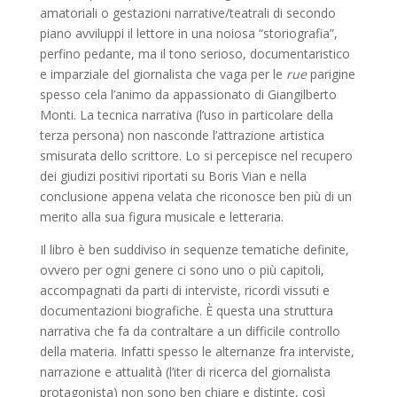
amatoriali o gestazioni narrative/teatrali di secondo
piano avviluppi il lettore in una noiosa “storiografia”,
perfino pedante, ma il tono serioso, documentaristico
e imparziale del giornalista che vaga per le
rue
parigine
spesso cela l’animo da appassionato di Giangilberto
Monti. La tecnica narrativa (l’uso in particolare della
terza persona) non nasconde l’attrazione artistica
smisurata dello scrittore. Lo si percepisce nel recupero
dei giudizi positivi riportati su Boris Vian e nella
conclusione appena velata che riconosce ben più di un
merito alla sua figura musicale e letteraria.
Il libro è ben suddiviso in sequenze tematiche definite,
ovvero per ogni genere ci sono uno o più capitoli,
accompagnati da parti di interviste, ricordi vissuti e
documentazioni biografiche. È questa una struttura
narrativa che fa da contraltare a un difficile controllo
della materia. Infatti spesso le alternanze fra interviste,
narrazione e attualità (l’iter di ricerca del giornalista
protagonista) non sono ben chiare e distinte, così