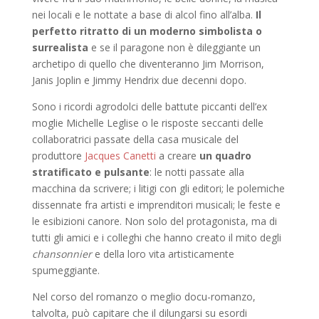
nei locali e le nottate a base di alcol fino all’alba.
Il
perfetto ritratto di un moderno simbolista o
surrealista
e se il paragone non è dileggiante un
archetipo di quello che diventeranno Jim Morrison,
Janis Joplin e Jimmy Hendrix due decenni dopo.
Sono i ricordi agrodolci delle battute piccanti dell’ex
moglie Michelle Leglise o le risposte seccanti delle
collaboratrici passate della casa musicale del
produttore
Jacques Canetti
a creare
un quadro
stratificato e pulsante
: le notti passate alla
macchina da scrivere; i litigi con gli editori; le polemiche
dissennate fra artisti e imprenditori musicali; le feste e
le esibizioni canore. Non solo del protagonista, ma di
tutti gli amici e i colleghi che hanno creato il mito degli
chansonnier
e della loro vita artisticamente
spumeggiante.
Nel corso del romanzo o meglio docu-romanzo,
talvolta, può capitare che il dilungarsi su esordi