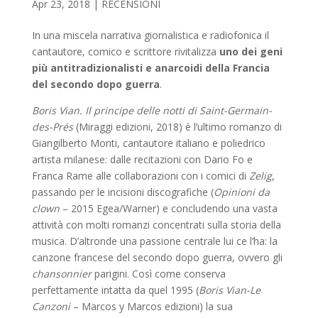
Apr 23, 2018
|
RECENSIONI
In una miscela narrativa giornalistica e radiofonica il
cantautore, comico e scrittore rivitalizza
uno dei geni
più antitradizionalisti e anarcoidi della Francia
del secondo dopo guerra
.
Boris Vian. Il principe delle notti di Saint-Germain-
des-Prés
(Miraggi edizioni, 2018) è l’ultimo romanzo di
Giangilberto Monti, cantautore italiano e poliedrico
artista milanese: dalle recitazioni con Dario Fo e
Franca Rame alle collaborazioni con i comici di
Zelig
,
passando per le incisioni discografiche (
Opinioni da
clown
– 2015 Egea/Warner) e concludendo una vasta
attività con molti romanzi concentrati sulla storia della
musica. D’altronde una passione centrale lui ce l’ha: la
canzone francese del secondo dopo guerra, ovvero gli
chansonnier
parigini. Così come conserva
perfettamente intatta da quel 1995 (
Boris Vian-Le
Canzoni
– Marcos y Marcos edizioni) la sua