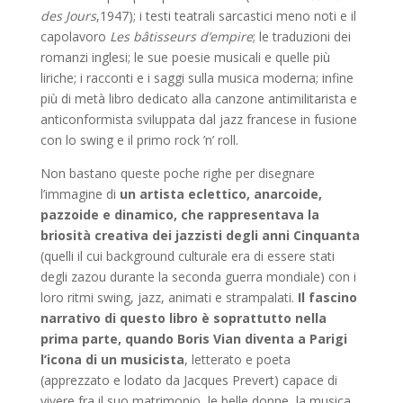
des Jours
,1947); i testi teatrali sarcastici meno noti e il
capolavoro
Les bâtisseurs d’empire
; le traduzioni dei
romanzi inglesi; le sue poesie musicali e quelle più
liriche; i racconti e i saggi sulla musica moderna; infine
più di metà libro dedicato alla canzone antimilitarista e
anticonformista sviluppata dal jazz francese in fusione
con lo swing e il primo rock ’n’ roll.
Non bastano queste poche righe per disegnare
l’immagine di
un artista eclettico, anarcoide,
pazzoide e dinamico, che rappresentava la
briosità creativa dei jazzisti degli anni Cinquanta
(quelli il cui background culturale era di essere stati
degli zazou durante la seconda guerra mondiale) con i
loro ritmi swing, jazz, animati e strampalati.
Il fascino
narrativo di questo libro è soprattutto nella
prima parte, quando Boris Vian diventa a Parigi
l’icona di un musicista
, letterato e poeta
(apprezzato e lodato da Jacques Prevert) capace di
vivere fra il suo matrimonio, le belle donne, la musica