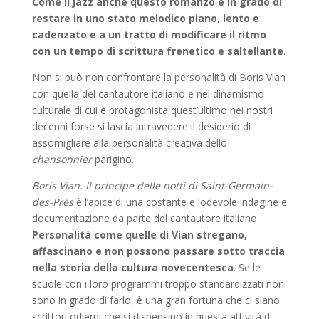
Come il jazz anche questo romanzo è in grado di
restare in uno stato melodico piano, lento e
cadenzato e a un tratto di modificare il ritmo
con un tempo di scrittura frenetico e saltellante
.
Non si può non confrontare la personalità di Boris Vian
con quella del cantautore italiano e nel dinamismo
culturale di cui è protagonista quest’ultimo nei nostri
decenni forse si lascia intravedere il desiderio di
assomigliare alla personalità creativa dello
chansonnier
parigino.
Boris Vian. Il principe delle notti di Saint-Germain-
des-Prés
è l’apice di una costante e lodevole indagine e
documentazione da parte del cantautore italiano.
Personalità come quelle di Vian stregano,
affascinano e non possono passare sotto traccia
nella storia della cultura novecentesca
. Se le
scuole con i loro programmi troppo standardizzati non
sono in grado di farlo, è una gran fortuna che ci siano
scrittori odierni che si dispensino in questa attività di