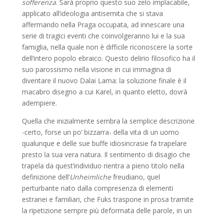
sofferenza
. Sarà proprio questo suo zelo implacabile,
applicato all’ideologia antisemita che si stava
affermando nella Praga occupata, ad innescare una
serie di tragici eventi che coinvolgeranno lui e la sua
famiglia, nella quale non è difficile riconoscere la sorte
dell’intero popolo ebraico. Questo delirio filosofico ha il
suo parossismo nella visione in cui immagina di
diventare il nuovo Dalai Lama: la soluzione finale è il
macabro disegno a cui Karel, in quanto eletto, dovrà
adempiere.
Quella che inizialmente sembra la semplice descrizione
-certo, forse un po’ bizzarra- della vita di un uomo
qualunque e delle sue buffe idiosincrasie fa trapelare
presto la sua vera natura. Il sentimento di disagio che
trapela da quest’individuo rientra a pieno titolo nella
definizione dell’
Unheimliche
freudiano, quel
perturbante nato dalla compresenza di elementi
estranei e familiari, che Fuks traspone in prosa tramite
la ripetizione sempre più deformata delle parole, in un