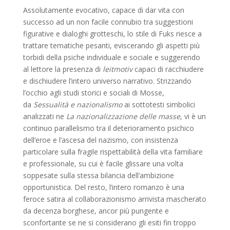
Assolutamente evocativo, capace di dar vita con
successo ad un non facile connubio tra suggestioni
figurative e dialoghi grotteschi, lo stile di Fuks riesce a
trattare tematiche pesanti, eviscerando gli aspetti più
torbidi della psiche individuale e sociale e suggerendo
al lettore la presenza di
leitmotiv
capaci di racchiudere
e dischiudere l’intero universo narrativo. Strizzando
l’occhio agli studi storici e sociali di Mosse,
da
Sessualità e nazionalismo
ai sottotesti simbolici
analizzati ne
La nazionalizzazione delle masse
, vi è un
continuo parallelismo tra il deterioramento psichico
dell’eroe e l’ascesa del nazismo, con insistenza
particolare sulla fragile rispettabilità della vita familiare
e professionale, su cui è facile glissare una volta
soppesate sulla stessa bilancia dell’ambizione
opportunistica. Del resto, l’intero romanzo è una
feroce satira al collaborazionismo arrivista mascherato
da decenza borghese, ancor più pungente e
sconfortante se ne si considerano gli esiti fin troppo