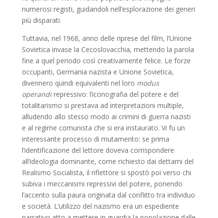
numerosi registi, guidandoli nell’esplorazione dei generi
più disparati.
Tuttavia, nel 1968, anno delle riprese del film, l’Unione
Sovietica invase la Cecoslovacchia, mettendo la parola
fine a quel periodo così creativamente felice. Le forze
occupanti, Germania nazista e Unione Sovietica,
divennero quindi equivalenti nel loro
modus
operandi
repressivo: l’iconografia del potere e del
totalitarismo si prestava ad interpretazioni multiple,
alludendo allo stesso modo ai crimini di guerra nazisti
e al regime comunista che si era instaurato. Vi fu un
interessante processo di mutamento: se prima
l’identificazione del lettore doveva corrispondere
all’ideologia dominante, come richiesto dai dettami del
Realismo Socialista, il riflettore si spostò poi verso chi
subiva i meccanismi repressivi del potere, ponendo
l’accento sulla paura originata dal conflitto tra individuo
e società. L’utilizzo del nazismo era un espediente
narrativo atto a mettere in guardia la popolazione dalle