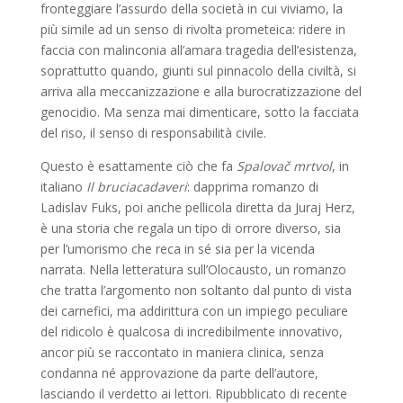
fronteggiare l’assurdo della società in cui viviamo, la
più simile ad un senso di rivolta prometeica: ridere in
faccia con malinconia all’amara tragedia dell’esistenza,
soprattutto quando, giunti sul pinnacolo della civiltà, si
arriva alla meccanizzazione e alla burocratizzazione del
genocidio. Ma senza mai dimenticare, sotto la facciata
del riso, il senso di responsabilità civile.
Questo è esattamente ciò che fa
Spalovač mrtvol
, in
italiano
Il bruciacadaveri
: dapprima romanzo di
Ladislav Fuks, poi anche pellicola diretta da Juraj Herz,
è una storia che regala un tipo di orrore diverso, sia
per l’umorismo che reca in sé sia per la vicenda
narrata. Nella letteratura sull’Olocausto, un romanzo
che tratta l’argomento non soltanto dal punto di vista
dei carnefici, ma addirittura con un impiego peculiare
del ridicolo è qualcosa di incredibilmente innovativo,
ancor più se raccontato in maniera clinica, senza
condanna né approvazione da parte dell’autore,
lasciando il verdetto ai lettori. Ripubblicato di recente