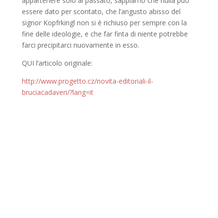
appartenere solo al passato, sappiamo che nulla può
essere dato per scontato, che l’angusto abisso del
signor Kopfrkingl non si è richiuso per sempre con la
fine delle ideologie, e che far finta di niente potrebbe
farci precipitarci nuovamente in esso.
QUI l’articolo originale:
http://www.progetto.cz/novita-editoriali-il-
bruciacadaveri/?lang=it