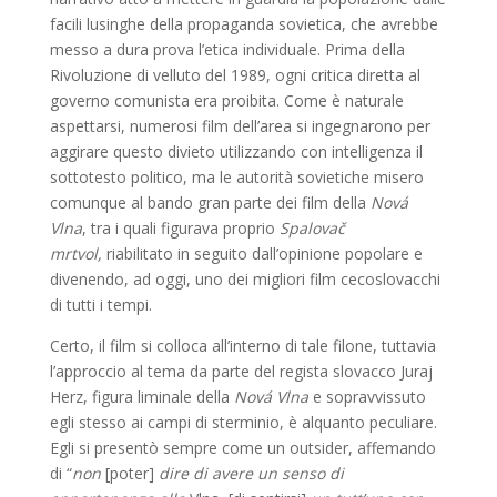
facili lusinghe della propaganda sovietica, che avrebbe
messo a dura prova l’etica individuale. Prima della
Rivoluzione di velluto del 1989, ogni critica diretta al
governo comunista era proibita. Come è naturale
aspettarsi, numerosi film dell’area si ingegnarono per
aggirare questo divieto utilizzando con intelligenza il
sottotesto politico, ma le autorità sovietiche misero
comunque al bando gran parte dei film della
Nová
Vlna
, tra i quali figurava proprio
Spalovač
mrtvol,
riabilitato in seguito dall’opinione popolare e
divenendo, ad oggi, uno dei migliori film cecoslovacchi
di tutti i tempi.
Certo, il film si colloca all’interno di tale filone, tuttavia
l’approccio al tema da parte del regista slovacco Juraj
Herz, figura liminale della
Nová Vlna
e sopravvissuto
egli stesso ai campi di sterminio, è alquanto peculiare.
Egli si presentò sempre come un outsider, affemando
di “
non
[poter]
dire di avere un senso di