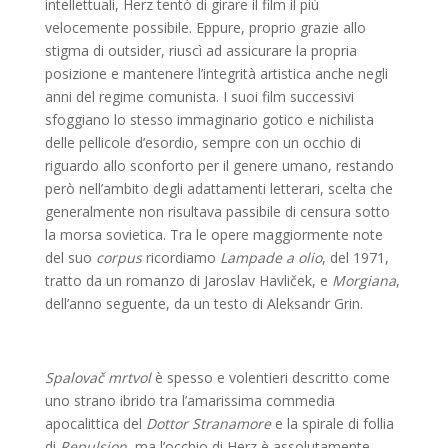
intellettuali, Herz tentò di girare il film il più
velocemente possibile. Eppure, proprio grazie allo
stigma di outsider, riuscì ad assicurare la propria
posizione e mantenere l’integrità artistica anche negli
anni del regime comunista. I suoi film successivi
sfoggiano lo stesso immaginario gotico e nichilista
delle pellicole d’esordio, sempre con un occhio di
riguardo allo sconforto per il genere umano, restando
però nell’ambito degli adattamenti letterari, scelta che
generalmente non risultava passibile di censura sotto
la morsa sovietica. Tra le opere maggiormente note
del suo
corpus
ricordiamo
Lampade a olio
, del 1971,
tratto da un romanzo di Jaroslav Havliček, e
Morgiana
,
dell’anno seguente, da un testo di Aleksandr Grin.
Spalovač mrtvol
è spesso e volentieri descritto come
uno strano ibrido tra l’amarissima commedia
apocalittica del
Dottor Stranamore
e la spirale di follia
di
Repulsion
, ma l’occhio di Herz è assolutamente