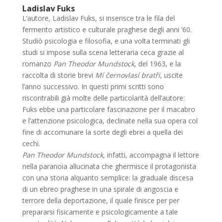
Ladislav Fuks
L’autore
,
Ladislav Fuks, si inserisce tra le fila del
fermento artistico e culturale praghese degli anni ’60.
Studiò psicologia e filosofia, e una volta terminati gli
studi si impose sulla scena letteraria ceca grazie al
romanzo
Pan Theodor Mundstock
, del 1963, e la
raccolta di storie brevi
Mí černovlasí bratři
, uscite
l’anno successivo. In questi primi scritti sono
riscontrabili già molte delle particolarità dell’autore:
Fuks ebbe una particolare fascinazione per il macabro
e l’attenzione psicologica, declinate nella sua opera col
fine di accomunare la sorte degli ebrei a quella dei
cechi.
Pan Theodor Mundstock
, infatti, accompagna il lettore
nella paranoia allucinata che ghermisce il protagonista
con una storia alquanto semplice: la graduale discesa
di un ebreo praghese in una spirale di angoscia e
terrore della deportazione, il quale finisce per per
prepararsi fisicamente e psicologicamente a tale