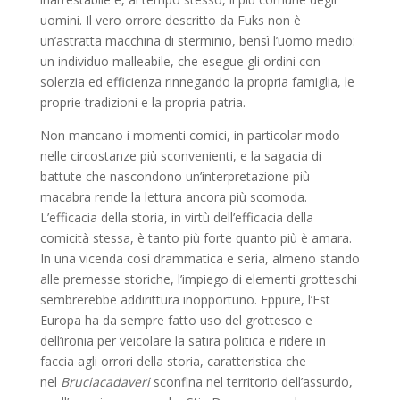
uomini. Il vero orrore descritto da Fuks non è
un’astratta macchina di sterminio, bensì l’uomo medio:
un individuo malleabile, che esegue gli ordini con
solerzia ed efficienza rinnegando la propria famiglia, le
proprie tradizioni e la propria patria.
Non mancano i momenti comici, in particolar modo
nelle circostanze più sconvenienti, e la sagacia di
battute che nascondono un’interpretazione più
macabra rende la lettura ancora più scomoda.
L’efficacia della storia, in virtù dell’efficacia della
comicità stessa, è tanto più forte quanto più è amara.
In una vicenda così drammatica e seria, almeno stando
alle premesse storiche, l’impiego di elementi grotteschi
sembrerebbe addirittura inopportuno. Eppure, l’Est
Europa ha da sempre fatto uso del grottesco e
dell’ironia per veicolare la satira politica e ridere in
faccia agli orrori della storia, caratteristica che
nel
Bruciacadaveri
sconfina nel territorio dell’assurdo,