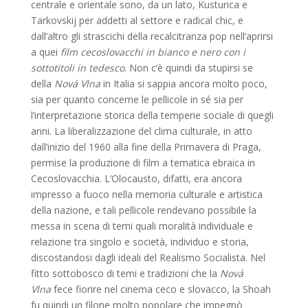
centrale e orientale sono, da un lato, Kusturica e
Tarkovskij per addetti al settore e radical chic, e
dall’altro gli strascichi della recalcitranza pop nell’aprirsi
a quei
film cecoslovacchi in bianco e nero con i
sottotitoli in tedesco
. Non c’è quindi da stupirsi se
della
Nová Vlna
in Italia si sappia ancora molto poco,
sia per quanto concerne le pellicole in sé sia per
l’interpretazione storica della temperie sociale di quegli
anni. La liberalizzazione del clima culturale, in atto
dall’inizio del 1960 alla fine della Primavera di Praga,
permise la produzione di film a tematica ebraica in
Cecoslovacchia. L’Olocausto, difatti, era ancora
impresso a fuoco nella memoria culturale e artistica
della nazione, e tali pellicole rendevano possibile la
messa in scena di temi quali moralità individuale e
relazione tra singolo e società, individuo e storia,
discostandosi dagli ideali del Realismo Socialista. Nel
fitto sottobosco di temi e tradizioni che la
Nová
Vlna
fece fiorire nel cinema ceco e slovacco, la Shoah
fu quindi un filone molto popolare che impegnò