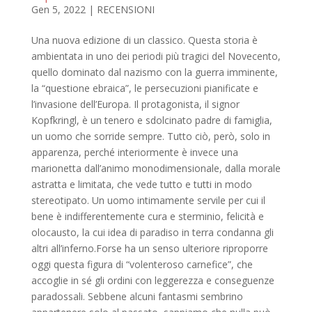
Gen 5, 2022
|
RECENSIONI
Una nuova edizione di un classico. Questa storia è
ambientata in uno dei periodi più tragici del Novecento,
quello dominato dal nazismo con la guerra imminente,
la “questione ebraica”, le persecuzioni pianificate e
l’invasione dell’Europa. Il protagonista, il signor
Kopfkringl, è un tenero e sdolcinato padre di famiglia,
un uomo che sorride sempre. Tutto ciò, però, solo in
apparenza, perché interiormente è invece una
marionetta dall’animo monodimensionale, dalla morale
astratta e limitata, che vede tutto e tutti in modo
stereotipato. Un uomo intimamente servile per cui il
bene è indifferentemente cura e sterminio, felicità e
olocausto, la cui idea di paradiso in terra condanna gli
altri all’inferno.Forse ha un senso ulteriore riproporre
oggi questa figura di “volenteroso carnefice”, che
accoglie in sé gli ordini con leggerezza e conseguenze
paradossali. Sebbene alcuni fantasmi sembrino