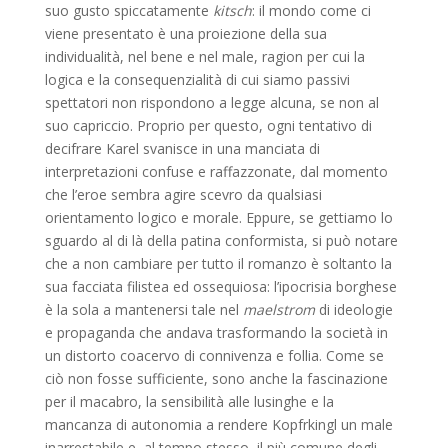
suo gusto spiccatamente
kitsch
: il mondo come ci
viene presentato è una proiezione della sua
individualità, nel bene e nel male, ragion per cui la
logica e la consequenzialità di cui siamo passivi
spettatori non rispondono a legge alcuna, se non al
suo capriccio. Proprio per questo, ogni tentativo di
decifrare Karel svanisce in una manciata di
interpretazioni confuse e raffazzonate, dal momento
che l’eroe sembra agire scevro da qualsiasi
orientamento logico e morale. Eppure, se gettiamo lo
sguardo al di là della patina conformista, si può notare
che a non cambiare per tutto il romanzo è soltanto la
sua facciata filistea ed ossequiosa: l’ipocrisia borghese
è la sola a mantenersi tale nel
maelstrom
di ideologie
e propaganda che andava trasformando la società in
un distorto coacervo di connivenza e follia. Come se
ciò non fosse sufficiente, sono anche la fascinazione
per il macabro, la sensibilità alle lusinghe e la
mancanza di autonomia a rendere Kopfrkingl un male
inarrestabile e, al tempo stesso, il più comune degli