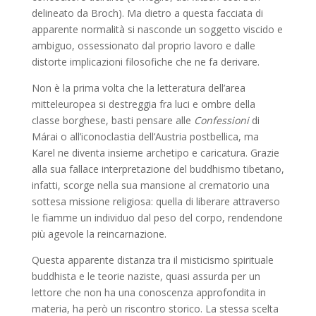
delineato da Broch). Ma dietro a questa facciata di
apparente normalità si nasconde un soggetto viscido e
ambiguo, ossessionato dal proprio lavoro e dalle
distorte implicazioni filosofiche che ne fa derivare.
Non è la prima volta che la letteratura dell’area
mitteleuropea si destreggia fra luci e ombre della
classe borghese, basti pensare alle
Confessioni
di
Márai o all’iconoclastia dell’Austria postbellica, ma
Karel ne diventa insieme archetipo e caricatura. Grazie
alla sua fallace interpretazione del buddhismo tibetano,
infatti, scorge nella sua mansione al crematorio una
sottesa missione religiosa: quella di liberare attraverso
le fiamme un individuo dal peso del corpo, rendendone
più agevole la reincarnazione.
Questa apparente distanza tra il misticismo spirituale
buddhista e le teorie naziste, quasi assurda per un
lettore che non ha una conoscenza approfondita in
materia, ha però un riscontro storico. La stessa scelta