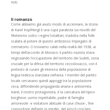
noti.
Il romanzo
Come abbiamo già avuto modo di accennare, la storia
di Karel Kopfrkingl è una cupa parabola sui risvolti del
filisteismo sotto i regimi totalitari, tradotta nella folle
scalata al potere di questo ambizioso impiegato di
crematorio. Ci troviamo calati nella realtà del 1938, ai
tempi dell’accordo di Monaco: il partito nazista stava
negoziando l’occupazione del territorio dei Sudeti, zona
cruciale per la difesa del territorio cecoslovacco, con il
pretesto di curare gli interessi della popolazione di
lingua tedesca stanziata nell’area. I membri del partito
locale cercavano quindi appoggi tra la popolazione
ceca, diffondendo propaganda ariana e antisemita.
Karel, il nostro protagonista, è la caricatura del tipico
borghese: uomo rispettabile, padre di famiglia
amorevole -e visitatore abituale di case chiuse-, fine
conoscitore dell’arte (o meglio, del
kitsch
così ben