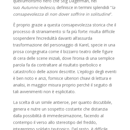
quell’umorismo nero che Stig Dagerman, nel
suo
Autunno tedesco
, definisce in termini splendidi “
la
consapevolezza di non dover soffrire in solitudine
”.
È proprio grazie a questa consapevolezza storica che il
processo di straniamento si fa più forte: risulta difficile
sospendere l’incredulità davanti all’assurda
trasformazione del personaggio di Karel, specie in una
prosa congegnata come il bizzarro teatro delle figure
di cera delle scene iniziali, dove l’ironia di una semplice
parola fa da contraltare al risultato iperbolico e
catastrofico delle azioni descritte. L’epilogo degli eventi
è ben noto e anzi, fornisce ulteriori chiavi di lettura e
analisi, in maggior misura proprio perché il seguito di
tali avvenimenti non è esplicitato.
La scelta di un simile antieroe, per quanto discutibile,
genera e nutre un sospetto costante che distanzia
dalla possibilità di immedesimazione, facendo al
contempo il verso allo stereotipo del freddo,
integerrimo soldato teutonico. Del resto, è difficile