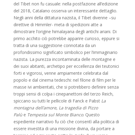
del Tibet non fu casuale: nella postfazione all’edizione
del 2018, Catalano osserva un interessante dettaglio.
Negli anni della dittatura nazista, il Tibet divenne –su
direttive di Himmler- meta di spedizioni atte a
dimostrare l’origine himalayana degli antichi ariani. Di
primo acchito ciò potrebbe apparire curioso, eppure si
tratta di una suggestione connotata da un
profondissimo significato simbolico per l’immaginario
nazista. La purezza incontaminata delle montagne e
dei suoi abitanti, archetipo per eccellenza dei teutonici
forti e vigorosi, venne ampiamente celebrata dal
popolo e dal cinema tedeschi: nel filone di film per le
masse ivi ambientati, che si potrebbero definire senza
troppi sensi di colpa i cinepanettoni del terzo Reich,
spiccano su tutti le pellicole di Fanck e Pabst
La
montagna dell’amore
,
La tragedia di Pizzo
Palù
e
Tempesta sul Monte Bianco
. Questo
espediente narrativo fu ciò che consentì alla politica di
essere investita di una missione divina, da portare a