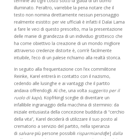
termine ad ogni costo sotto la guida di un uomo
illuminato. Peraltro, varrebbe la pena notare che il
testo non nomina direttamente nessun personaggio
realmente esistito: per vie ufficiali è infatti il Dalai Lama
a fare le veci di questo prescelto, ma la presentazione
delle manie di grandezza di un individuo grottesco che
ha come obiettivo la creazione di un mondo migliore
attraverso credenze distorte è, com’è facilmente
intuibile, l’eco di un palese richiamo alla realtà storica.
In seguito alla frequentazione con l’ex commilitone
Reinke, Karel entrerà in contatto con il nazismo,
cedendo alle lusinghe e ai vantaggi che il partito
andava offrendogli. Al che, una volta
suggerito per il
ruolo di kapò
, Kopfrkingl sceglie di diventare un
infallibile ingranaggio della macchina di sterminio: da
iniziale entusiasta della concezione buddista di “cerchio
della vita”, Karel deciderà di utilizzare il suo posto al
crematorio a servizio del partito, nella speranza
di
salvare
più persone possibili
risparmiando
[le]
dalla