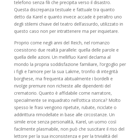
telefono senza fili che precipita verso il disastro.
Questa discrepanza testuale e fattuale tra quanto
detto da Karel e quanto invece accade è peraltro uno
degli stilemi chiave del teatro dell’assurdo, utilizzato in
questo caso non per intrattenere ma per inquietare.
Proprio come negli anni del Reich, nel romanzo
coesistono due realtà parallele: quella delle parole e
quella delle azioni. Un mellifluo Karel declama al
mondo la propria soddisfazione familiare, l’orgoglio per
i figli e l’amore per la sua Lakme, tronfio di integrità
borghese, ma frequenta abitualmente i bordelli e
rivolge premure non richieste alle dipendenti del
crematorio. Quanto è affidabile come narratore,
specialmente se inquadrato nell’ottica storica? Molto
spesso le frasi vengono ripetute, rubate, riciclate o
addirittura rimodellate in base alle circostanze. Un
simile eroe senza personalità, Karel, un uomo così
facilmente plasmabile, non può che suscitare il riso del
lettore per la sua inconsistenza e per la trivialità del