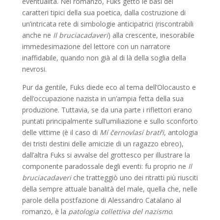
eventualità. Nel romanzo, Fuks gettò le basi dei
caratteri tipici della sua poetica, dalla costruzione di
un’intricata rete di simbologie anticipatrici (riscontrabili
anche ne
Il bruciacadaveri
) alla crescente, inesorabile
immedesimazione del lettore con un narratore
inaffidabile, quando non già al di là della soglia della
nevrosi.
Pur da gentile, Fuks diede eco al tema dell’Olocausto e
dell’occupazione nazista in un’ampia fetta della sua
produzione. Tuttavia, se da una parte i riflettori erano
puntati principalmente sull’umiliazione e sullo sconforto
delle vittime (è il caso di
Mí černovlasí bratři
, antologia
dei tristi destini delle amicizie di un ragazzo ebreo),
dall’altra Fuks si avvalse del grottesco per illustrare la
componente paradossale degli eventi: fu proprio ne
Il
bruciacadaveri
che tratteggiò uno dei ritratti più riusciti
della sempre attuale banalità del male, quella che, nelle
parole della postfazione di Alessandro Catalano al
romanzo, è la
patologia collettiva del nazismo
.