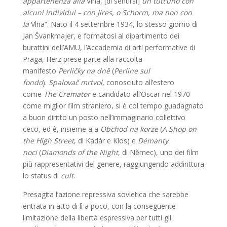
appartenenza alla
Vlna, [di sentirsi]
un tutt’uno con
alcuni individui – con Jires, o Schorm, ma non con
la
Vlna”. Nato il 4 settembre 1934, lo stesso giorno di
Jan Švankmajer, e formatosi al dipartimento dei
burattini dell’AMU, l’Accademia di arti performative di
Praga, Herz prese parte alla raccolta-
manifesto
Perličky na dně
(
Perline sul
fondo
).
Spalovač mrtvol
, conosciuto all’estero
come
The Cremator
e candidato all’Oscar nel 1970
come miglior film straniero, si è col tempo guadagnato
a buon diritto un posto nell’immaginario collettivo
ceco, ed è, insieme a a
Obchod na korze
(
A Shop on
the High Street
, di Kadár e Klos) e
Démanty
noci
(
Diamonds of the Night
, di Němec), uno dei film
più rappresentativi del genere, raggiungendo addirittura
lo status di
cult
.
Presagita l’azione repressiva sovietica che sarebbe
entrata in atto di lì a poco, con la conseguente
limitazione della libertà espressiva per tutti gli