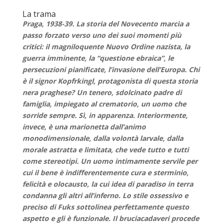
La trama
Praga, 1938-39. La storia del Novecento marcia a
passo forzato verso uno dei suoi momenti più
critici: il magniloquente Nuovo Ordine nazista, la
guerra imminente, la “questione ebraica”, le
persecuzioni pianificate, l’invasione dell’Europa. Chi
è il signor Kopfrkingl, protagonista di questa storia
nera praghese? Un tenero, sdolcinato padre di
famiglia, impiegato al crematorio, un uomo che
sorride sempre. Sì, in apparenza. Interiormente,
invece, è una marionetta dall’animo
monodimensionale, dalla volontà larvale, dalla
morale astratta e limitata, che vede tutto e tutti
come stereotipi. Un uomo intimamente servile per
cui il bene è indifferentemente cura e sterminio,
felicità e olocausto, la cui idea di paradiso in terra
condanna gli altri all’inferno. Lo stile ossessivo e
preciso di Fuks sottolinea perfettamente questo
aspetto e gli è funzionale. Il bruciacadaveri procede