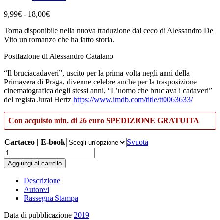
Fascia
9,99
€
-
18,00
€
di
Torna disponibile nella nuova traduzione dal ceco di Alessandro De
prezzo:
Vito un romanzo che ha fatto storia.
da
9,99€
Postfazione di Alessandro Catalano
a
18,00€
“Il bruciacadaveri”, uscito per la prima volta negli anni della
Primavera di Praga, divenne celebre anche per la trasposizione
cinematografica degli stessi anni, “L’uomo che bruciava i cadaveri”
del regista Jurai Hertz
https://www.imdb.com/title/tt0063633/
Con acquisto min. di 26 euro SPEDIZIONE GRATUITA
Cartaceo | E-book
Svuota
Il
bruciacadaveri
Aggiungi al carrello
quantità
Descrizione
Autore/i
Rassegna Stampa
Data di pubblicazione
2019