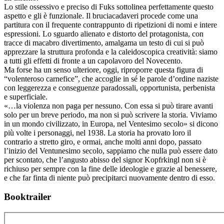
Lo stile ossessivo e preciso di Fuks sottolinea perfettamente questo
aspetto e gli è funzionale. Il bruciacadaveri procede come una
partitura con il frequente contrappunto di ripetizioni di nomi e intere
espressioni. Lo sguardo alienato e distorto del protagonista, con
tracce di macabro divertimento, amalgama un testo di cui si può
apprezzare la struttura profonda e la caleidoscopica creatività: siamo
a tutti gli effetti di fronte a un capolavoro del Novecento.
Ma forse ha un senso ulteriore, oggi, riproporre questa figura di
“volenteroso carnefice”, che accoglie in sé le parole d’ordine naziste
con leggerezza e conseguenze paradossali, opportunista, perbenista
e superficiale.
«…la violenza non paga per nessuno. Con essa si può tirare avanti
solo per un breve periodo, ma non si può scrivere la storia. Viviamo
in un mondo civilizzato, in Europa, nel Ventesimo secolo» si dicono
più volte i personaggi, nel 1938. La storia ha provato loro il
contrario a stretto giro, e ormai, anche molti anni dopo, passato
l’inizio del Ventunesimo secolo, sappiamo che nulla può essere dato
per scontato, che l’angusto abisso del signor Kopfrkingl non si è
richiuso per sempre con la fine delle ideologie e grazie al benessere,
e che far finta di niente può precipitarci nuovamente dentro di esso.
Booktrailer