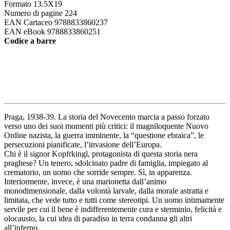
Formato
13.5X19
Numero di pagine
224
EAN Cartaceo
9788833860237
EAN eBook
9788833860251
Codice a barre
Praga, 1938-39. La storia del Novecento marcia a passo forzato
verso uno dei suoi momenti più critici: il magniloquente Nuovo
Ordine nazista, la guerra imminente, la “questione ebraica”, le
persecuzioni pianificate, l’invasione dell’Europa.
Chi è il signor Kopfrkingl, protagonista di questa storia nera
praghese? Un tenero, sdolcinato padre di famiglia, impiegato al
crematorio, un uo
mo che sorride sempre. Sì, in apparenza.
Interiormente, invece, è una marionetta dall’animo
monodimensionale, dalla volontà larvale, dalla morale astratta e
limitata, che vede tutto e tutti come stereotipi. Un uomo intimamente
servile per cui il bene è indifferentemente cura e sterminio, felicità e
olocausto, la cui idea di paradiso in terra condanna gli altri
all’inferno.