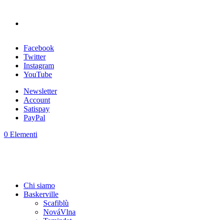
Facebook
Twitter
Instagram
YouTube
Newsletter
Account
Satispay
PayPal
0 Elementi
Chi siamo
Baskerville
Scafiblù
NováVlna