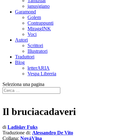
Tamizdat
janus|giano
Garamond
Golem
Contrappunti
MiraggINK
Voci
Autori
Scrittori
Illustratori
Traduttori
Blog
letterARIA
Vespa Libreria
Seleziona una pagina
Il bruciacadaveri
di
Ladislav Fuks
Traduzione di:
Alessandro De Vito
Collana:
NováVlna