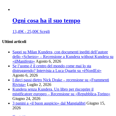
Ogni cosa ha il suo tempo
Fascia
Questo
13,49
€
-
25,00
€
Scegli
di
prodotto
prezzo:
ha
Ultimi articoli
da
più
13,49€
varianti.
Saggi su Milan Kundera, con documenti inediti dell’autore
a
Le
dello «Scherzo» – Recensione a Kundera without Kundera su
25,00€
opzioni
«ilManifesto»
Agosto 6, 2026
possono
Se l’uomo è il centro del mondo come mai lo sta
essere
distruggendo? Intervista a Luca Quarin su «èNordEst»
scelte
Agosto 6, 2026
nella
I dieci passi dietro Nick Drake – recensione su «Frammenti
pagina
Rivista»
Luglio 2, 2026
del
Kundera senza Kundera. Un libro per riscoprire il
prodotto
mistificatore europeo – Recensione su «Repubblica-Torino»
Giugno 24, 2026
3 panini a «il buon auspicio» dal Mangialibri
Giugno 15,
2026