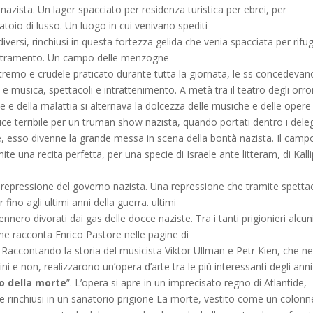
nazista. Un lager spacciato per residenza turistica per ebrei, per
oio di lusso. Un luogo in cui venivano spediti
 diversi, rinchiusi in questa fortezza gelida che venia spacciata per rifu
ntramento. Un campo delle menzogne
 estremo e crudele praticato durante tutta la giornata, le ss concedevan
te e musica, spettacoli e intrattenimento. A metà tra il teatro degli orro
te e della malattia si alternava la dolcezza delle musiche e delle opere
ice terribile per un truman show nazista, quando portati dentro i dele
e, esso divenne la grande messa in scena della bontà nazista. Il camp
 una recita perfetta, per una specie di Israele ante litteram, di Kalli
 repressione del governo nazista. Una repressione che tramite spettac
fino agli ultimi anni della guerra. ultimi
nnero divorati dai gas delle docce naziste. Tra i tanti prigionieri alcun
ome racconta Enrico Pastore nelle pagine di
. Raccontando la storia del musicista Viktor Ullman e Petr Kien, che ne
i e non, realizzarono un’opera d’arte tra le più interessanti degli anni
to della morte
”. L’opera si apre in un imprecisato regno di Atlantide,
ve rinchiusi in un sanatorio prigione La morte, vestito come un colonn