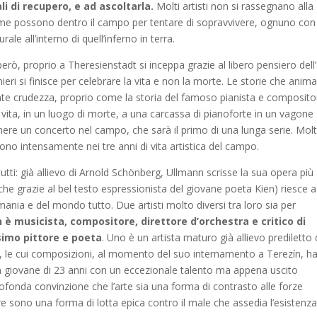
i di recupero, e ad ascoltarla.
Molti artisti non si rassegnano alla
come possono dentro il campo per tentare di sopravvivere, ognuno con
ale all’interno di quell’inferno in terra.
però, proprio a Theresienstadt si inceppa grazie al libero pensiero dell’
nieri si finisce per celebrare la vita e non la morte. Le storie che anim
iante crudezza, proprio come la storia del famoso pianista e composito
r vita, in un luogo di morte, a una carcassa di pianoforte in un vagone
ere un concerto nel campo, che sarà il primo di una lunga serie. Molt
ono intensamente nei tre anni di vita artistica del campo.
utti: già allievo di Arnold Schönberg, Ullmann scrisse la sua opera più
anche grazie al bel testo espressionista del giovane poeta Kien) riesce a
ania e del mondo tutto. Due artisti molto diversi tra loro sia per
 è musicista, compositore, direttore d’orchestra e critico di
simo pittore e poeta
. Uno è un artista maturo già allievo prediletto 
y, le cui composizioni, al momento del suo internamento a Terezín, h
 un giovane di 23 anni con un eccezionale talento ma appena uscito
 profonda convinzione che l’arte sia una forma di contrasto alle forze
ere sono una forma di lotta epica contro il male che assedia l’esistenz