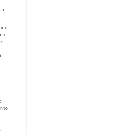
 la
arte,
ano
re
i
di
anno
a.