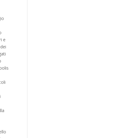
gio
o
ri e
 dei
gati
o
polis
oli
i
lla
ello