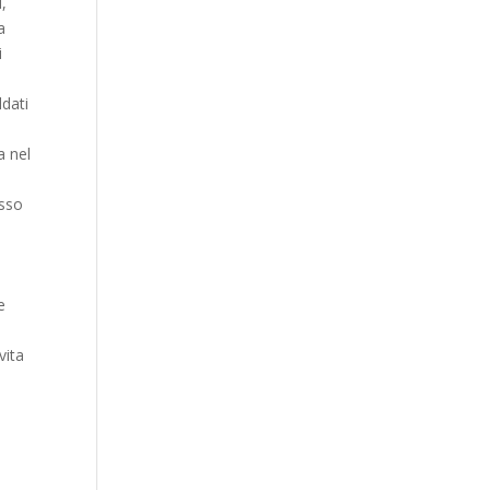
i,
a
i
à
ldati
a nel
esso
e
vita