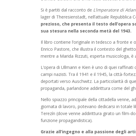
Si è partiti dal racconto de
L’imperatore di Atlan
lager di Theresienstadt, nell’attuale Repubblica 
prezioso, che presenta il testo dell’opera s
sua stesura nella seconda metà del 1943.
Il libro contiene l’originale in tedesco a fronte e 
Enrico Pastore, che illustra il contesto del ghetto 
mentre a Marida Rizzuti, esperta musicologa, è aff
L’opera di Ullmann e Kien è uno di quei raffinati 
campi nazisti. Tra il 1941 e il 1945, la città-for
deportati verso Auschwitz. La particolarità di qu
propaganda, parlandone addirittura come del gh
Nello spiazzo principale della cittadella venne, ad
giornata di lavoro, potevano dedicarsi in totale li
Terezín (dove venne addirittura girato un film-d
funzione propagandistica).
Grazie all’ingegno e alla passione degli arti