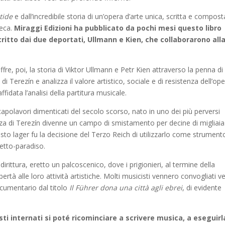
tide
e dall’incredibile storia di un’opera d’arte unica, scritta e compost
Ceca.
Miraggi Edizioni ha pubblicato da pochi mesi questo libro
critto dai due deportati, Ullmann e Kien, che collaborarono all
offre, poi, la storia di Viktor Ullmann e Petr Kien attraverso la penna di
di Terezín e analizza il valore artistico, sociale e di resistenza dell’ope
idata l’analisi della partitura musicale.
capolavori dimenticati del secolo scorso, nato in uno dei più perversi
tezza di Terezín divenne un campo di smistamento per decine di migliaia
esto lager fu la decisione del Terzo Reich di utilizzarlo come strument
etto-paradiso.
dirittura, eretto un palcoscenico, dove i prigionieri, al termine della
bertà alle loro attività artistiche. Molti musicisti vennero convogliati v
ocumentario dal titolo
Il Führer dona una città agli ebrei
, di evidente
sti internati si poté ricominciare a scrivere musica, a eseguirl