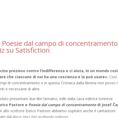
 e Poesie dal campo di concentramento
z su Satisfiction
ino prezioso contro l’indifferenza e ci aiuta, in un mondo così
rdare che ciascuno di noi ha una coscienza e la può usare».
Così
i campi di concentramento e in questa Cronaca dalla libreria non posso
nti e necessarie di altre.
to presentare due libri tematici, editi dalla casa editrice torinese
nrico Pastore e
Poesie dal campo di concentramento
di Josef Č
 e allo scrittore Enrico Pastore abbiamo ospitato anche il cantautore
atti dal disco
Voci dal profondo inferno
.