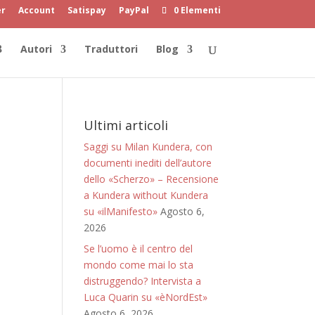
er
Account
Satispay
PayPal
0 Elementi
Autori
Traduttori
Blog
Ultimi articoli
Saggi su Milan Kundera, con
documenti inediti dell’autore
dello «Scherzo» – Recensione
a Kundera without Kundera
su «ilManifesto»
Agosto 6,
2026
Se l’uomo è il centro del
mondo come mai lo sta
distruggendo? Intervista a
Luca Quarin su «èNordEst»
Agosto 6, 2026