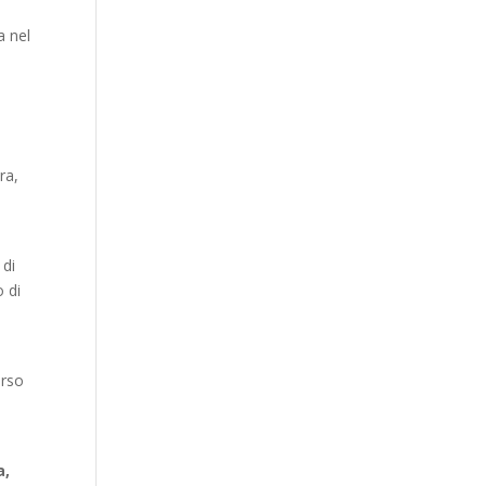
a nel
a
ra,
 di
o di
erso
a,