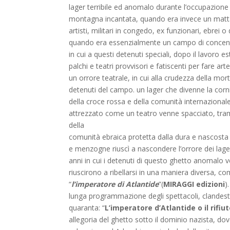
lager terribile ed anomalo durante l’occupazione 
montagna incantata, quando era invece un mattat
artisti, militari in congedo, ex funzionari, ebrei o
quando era essenzialmente un campo di conce
in cui a questi detenuti speciali, dopo il lavoro
palchi e teatri provvisori e fatiscenti per fare ar
un orrore teatrale, in cui alla crudezza della mor
detenuti del campo. un lager che divenne la corn
della croce rossa e della comunità internazional
attrezzato come un teatro venne spacciato, tramite
della
comunità ebraica protetta dalla dura e nascosta
e menzogne riuscì a nascondere l’orrore dei lager 
anni in cui i detenuti di questo ghetto anomalo ve
riuscirono a ribellarsi in una maniera diversa, c
“
l’imperatore di Atlantide
”(
MIRAGGI edizioni
)
lunga programmazione degli spettacoli, clandestin
quaranta: “
L’imperatore d’Atlantide o il rifiu
allegoria del ghetto sotto il dominio nazista, do