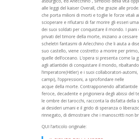
asburgico, ed Arlecchino , simbolo della vita oppre
alle leggi del kaiser Overall, che grazie alle pr
che porta milioni di morti e toglie le forze vitali
scioperare e rifiutarsi di far morire gli esseri um
dei suoi soldati per conquistare il mondo. I piani
privati del timore della morte, iniziano a cessar
scheletri fantasmi di Arlecchino che li aiuta a dis
suo castello, viene costretto a morire per prim
quelle dell’oceano. L’opera si presenta come la 
agli atlantidei di conquistare il mondo, ribaltand
l’imperatore(Hitler) e i suoi collaboratori-automi
campi), l’oppressioni, a sprofondare nelle
acque della morte. Contrapponendo all’atlantide 
feroce, decadente e prigioniera degli abissi del
le ombre dei tarocchi, racconta la disfatta della
ai desideri umani e il grido di speranza o liberazi
rinnegato, di dimostrare che i manoscritti non b
QUI l’articolo originale: