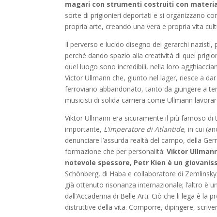
magari con strumenti costruiti con material
sorte di prigionieri deportati e si organizzano 
propria arte, creando una vera e propria vita cultur
Il perverso e lucido disegno dei gerarchi nazisti, 
perché dando spazio alla creatività di quei prigio
quel luogo sono incredibili, nella loro agghiacc
Victor Ullmann che, giunto nel lager, riesce a da
ferroviario abbandonato, tanto da giungere a ten
musicisti di solida carriera come Ullmann lavorar
Viktor Ullmann era sicuramente il più famoso di t
importante,
L’imperatore di Atlantide
, in cui (
denunciare l’assurda realtà del campo, della Germ
formazione che per personalità:
Viktor Ullmann
notevole spessore, Petr Kien è un giovanis
Schönberg, di Haba e collaboratore di Zemlinsk
già ottenuto risonanza internazionale; l’altro è
dall’Accademia di Belle Arti. Ciò che li lega è la
distruttive della vita. Comporre, dipingere, scriv