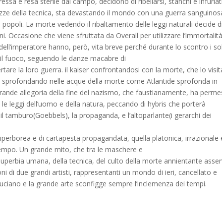
ssa e resa sterile dal campo, decidono di ribellarsi, stanchi e infuriat
odezze della tecnica, sta devastando il mondo con una guerra sanguinos
 ai popoli. La morte vedendo il ribaltamento delle leggi naturali decide d
ani. Occasione che viene sfruttata da Overall per utilizzare l’immortalit
 dell’imperatore hanno, però, vita breve perché durante lo scontro i so
e il fuoco, seguendo le danze macabre di
ertare la loro guerra. il kaiser confrontandosi con la morte, che lo visit
o, sprofondando nelle acque della morte come Atlantide sprofonda in
grande allegoria della fine del nazismo, che faustianamente, ha perm
o le leggi dell’uomo e della natura, peccando di hybris che porterà
, il tamburo(Goebbels), la propaganda, e l’altoparlante(i gerarchi dei
iperborea e di cartapesta propagandata, quella platonica, irrazionale 
 tempo. Un grande mito, che tra le maschere e
 superbia umana, della tecnica, del culto della morte annientante asser
oni di due grandi artisti, rappresentanti un mondo di ieri, cancellato e
ruciano e la grande arte sconfigge sempre l’inclemenza dei tempi.