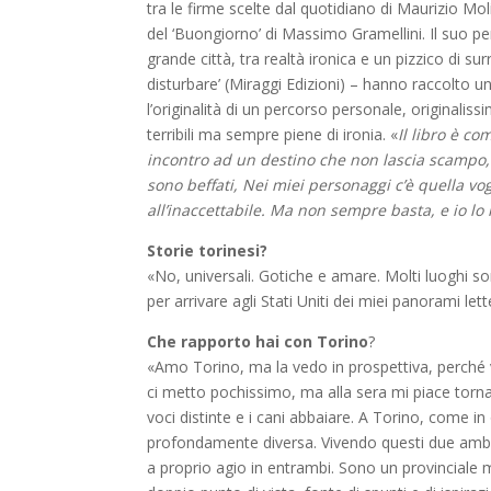
tra le firme scelte dal quotidiano di Maurizio Moli
del ‘Buongiorno’ di Massimo Gramellini. Il suo pe
grande città, tra realtà ironica e un pizzico di su
disturbare’ (Miraggi Edizioni) – hanno raccolto
l’originalità di un percorso personale, originalissi
terribili ma sempre piene di ironia. «
Il libro è c
incontro ad un destino che non lascia scampo,
sono beffati, Nei miei personaggi c’è quella v
all’inaccettabile. Ma non sempre basta, e io lo
Storie torinesi?
«No, universali. Gotiche e amare. Molti luoghi sono
per arrivare agli Stati Uniti dei miei panorami let
Che rapporto hai con Torino
?
«Amo Torino, ma la vedo in prospettiva, perché vi
ci metto pochissimo, ma alla sera mi piace tornar
voci distinte e i cani abbaiare. A Torino, come i
profondamente diversa. Vivendo questi due ambie
a proprio agio in entrambi. Sono un provinciale m