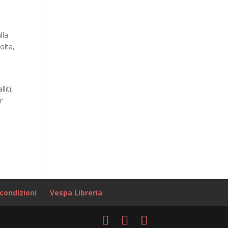
p
lla
olta,
liti,
r
condizioni
Vespa Libreria