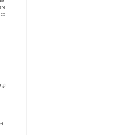
lla
ere,
ico
i
 gli
ei