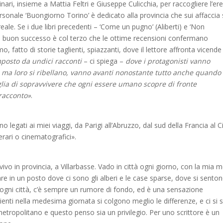
nari, insieme a Mattia Feltri e Giuseppe Culicchia, per raccogliere l’ere
rsonale ‘Buongiorno Torino’ è dedicato alla provincia che sui affaccia 
rreale. Se i due libri precedenti – ‘Come un pugno’ (Aliberti) e ‘Non
 un buon successo è col terzo che le ottime recensioni confermano
mo, fatto di storie taglienti, spiazzanti, dove il lettore affronta vicende
omposto da undici racconti
– ci spiega –
dove i protagonisti vanno
 ma loro si ribellano, vanno avanti nonostante tutto anche quando
oglia di sopravvivere che ogni essere umano scopre di fronte
 racconto»
.
 legati ai miei viaggi, da Parigi all’Abruzzo, dal sud della Francia al Ci
terari o cinematografici».
vo in provincia, a Villarbasse. Vado in città ogni giorno, con la mia 
e in un posto dove ci sono gli alberi e le case sparse, dove si senton
n ogni città, c’è sempre un rumore di fondo, ed è una sensazione
nti nella medesima giornata si colgono meglio le differenze, e ci si 
etropolitano e questo penso sia un privilegio. Per uno scrittore è un