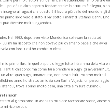
tori. Come per molti autori latinoamericani e statunitensi amo partire da
le. E poi c’è un altro aspetto fondamentale: la scrittura è allegria, piac
ole insegno ai ragazzi che questo è il lavoro più bello del mondo e gli d
io primo libro vero è stato ‘Il bar sotto il mare’ di Stefano Benni. L’ho
 si può divertire molto leggendo».
padre. Nel 1992, dopo aver visto Mondonico sollevare la sedia ad
o. Lui mi ha risposto che non dovevo più chiamarlo papà e che avrei
vola con loro. Così ho cambiato idea».
l mio primo libro. In quello sport si legge tutto il dramma della vita e s
 Tanti ti chiedono: ma come fai a prendere a pugni gli avversari? E tu
 un altro: quei pugni, innanzitutto, non devi subirli. Poi amo molto il
ell’ultimo anno ho stretto amicizia con Sasha Vujacic, un personaggio
e Istanbul, trova Torino molto bella, una città a misura d’uomo».
preferisci?
estato al giornalismo. In assoluto mi piace raccontare storie, anche n
sto mi riconosco».