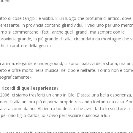
ione».
tto di cose tangibili e visibili. E’ un luogo che profuma di antico, dove 
ressante. In provincia contano gli individui, li vedi uno per uno ment
giorno si commentano i fatti, anche quelli grandi, ma sempre con le
rovincia grande, la più grande d’Italia, circondata da montagne che v
he il carattere della gente».
 anima: elegante e underground, ci sono i palazzi della storia, ma an
erto e offre molto nella musica, nel cibo e nell’arte. Torino non è com
 geograficamente».
ricordi di quell’esperienza?
06, ci siamo trasferiti un anno in Cile. E’ stata una bella esperienza
are l’Italia ancora più di prima proprio restando lontano da casa. So
vita come da noi. Al rientro ho deciso che avrei fatto lo scrittore a
 mio figlio Carlos, io scrivo per lasciare qualcosa a lui».