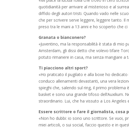
«Mi piace la lucida follia che trovo in certi scrit
quotidianità per arrivare al misterioso e al surrea
diffido degli autori tristi. Quando vado nelle scu
che per scrivere serve leggere, leggere tanto. Il m
preso tra le mani a 13 anni e ho scoperto che ci
Granata o bianconero?
«Juventino, ma la responsabilità è stata di mio 
Amsterdam, gli dissi detto che volevo tifare Tor
potuto rimanere in casa, ma senza mangiare a ta
Ti piacciono altri sport?
«Ho praticato il pugilato e alla boxe ho dedicato i
conduco allenamenti devastanti, una vera lezione.
spieghi che, salendo sul ring, il primo problema è
basket e sono una grande tifoso dell’Auxilium. N
straordinario. Lui, che ha vissuto a Los Angeles 
Essere scrittore o fare il giornalista, cosa 
«Non ho dubbi: io sono uno scrittore. Se vuoi, pr
miei articoli, o sui social, faccio questo e in que