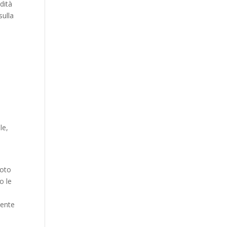
dità
sulla
le,
moto
o le
sente