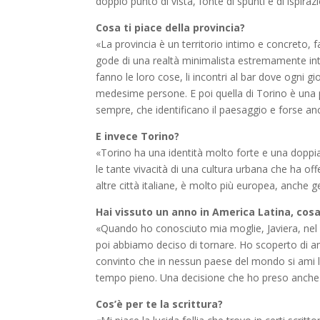
doppio punto di vista, fonte di spunti e di ispiraz
Cosa ti piace della provincia?
«La provincia è un territorio intimo e concreto, fa
gode di una realtà minimalista estremamente inte
fanno le loro cose, li incontri al bar dove ogni 
medesime persone. E poi quella di Torino è una p
sempre, che identificano il paesaggio e forse anc
E invece Torino?
«Torino ha una identità molto forte e una doppia
le tante vivacità di una cultura urbana che ha off
altre città italiane, è molto più europea, anche
Hai vissuto un anno in America Latina, cosa 
«Quando ho conosciuto mia moglie, Javiera, nel 20
poi abbiamo deciso di tornare. Ho scoperto di am
convinto che in nessun paese del mondo si ami la 
tempo pieno. Una decisione che ho preso anche per
Cos’è per te la scrittura?