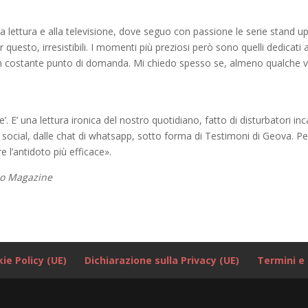
lla lettura e alla televisione, dove seguo con passione le serie stand u
questo, irresistibili. I momenti più preziosi però sono quelli dedicati a
 un costante punto di domanda. Mi chiedo spesso se, almeno qualche v
 E’ una lettura ironica del nostro quotidiano, fatto di disturbatori incal
i social, dalle chat di whatsapp, sotto forma di Testimoni di Geova. Pe
e l’antidoto più efficace».
ino Magazine
ie Policy (UE)
Dichiarazione sulla Privacy (UE)
Termini e 