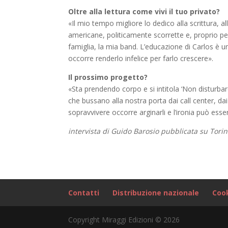
Oltre alla lettura come vivi il tuo privato?
«Il mio tempo migliore lo dedico alla scrittura, a
americane, politicamente scorrette e, proprio per 
famiglia, la mia band. L’educazione di Carlos è
occorre renderlo infelice per farlo crescere».
Il prossimo progetto?
«Sta prendendo corpo e si intitola ‘Non disturbare’.
che bussano alla nostra porta dai call center, da
sopravvivere occorre arginarli e l’ironia può esser
intervista di Guido Barosio pubblicata su Tor
Contatti
Distribuzione nazionale
Cook
Copyright Miraggi Edizioni © 2026