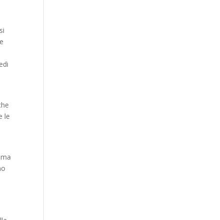
si
re
edi
che
e le
, ma
no