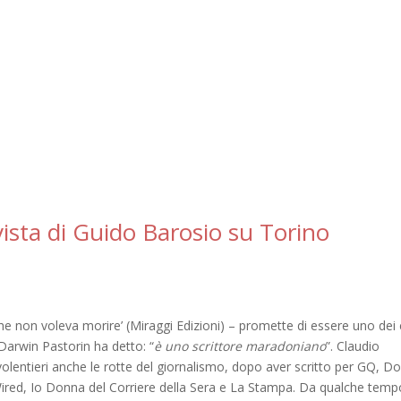
vista di Guido Barosio su Torino
 che non voleva morire’ (Miraggi Edizioni) – promette di essere uno dei 
i Darwin Pastorin ha detto: “
è uno scrittore maradoniano
”. Claudio
olentieri anche le rotte del giornalismo, dopo aver scritto per GQ, D
ired, Io Donna del Corriere della Sera e La Stampa. Da qualche temp