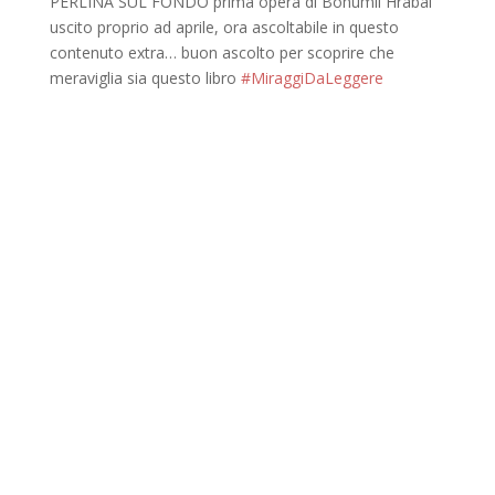
PERLINA SUL FONDO prima opera di Bohumil Hrabal
uscito proprio ad aprile, ora ascoltabile in questo
contenuto extra… buon ascolto per scoprire che
meraviglia sia questo libro
#MiraggiDaLeggere