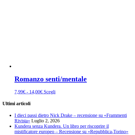
Romanzo senti/mentale
Fascia
Questo
7,99
€
-
14,00
€
Scegli
di
prodotto
prezzo:
ha
Ultimi articoli
da
più
7,99€
varianti.
I dieci passi dietro Nick Drake – recensione su «Frammenti
a
Le
Rivista»
Luglio 2, 2026
14,00€
opzioni
Kundera senza Kundera. Un libro per riscoprire il
possono
mistificatore europeo – Recensione su «Repubblica-Torino»
essere