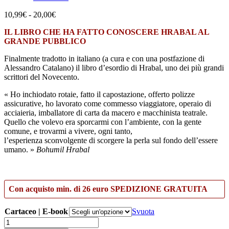
Fascia
10,99
€
-
20,00
€
di
IL LIBRO CHE HA FATTO CONOSCERE HRABAL AL
prezzo:
GRANDE PUBBLICO
da
10,99€
Finalmente tradotto in italiano (a cura e con una postfazione di
a
Alessandro Catalano) il libro d’esordio di Hrabal, uno dei più grandi
20,00€
scrittori del Novecento.
« Ho inchiodato rotaie, fatto il capostazione, offerto polizze
assicurative, ho lavorato come commesso viaggiatore, operaio di
acciaieria, imballatore di carta da macero e macchinista teatrale.
Quello che volevo era sporcarmi con l’ambiente, con la gente
comune, e trovarmi a vivere, ogni tanto,
l’esperienza sconvolgente di scorgere la perla sul fondo dell’essere
umano. »
Bohumil Hrabal
Con acquisto min. di 26 euro SPEDIZIONE GRATUITA
Cartaceo | E-book
Svuota
La