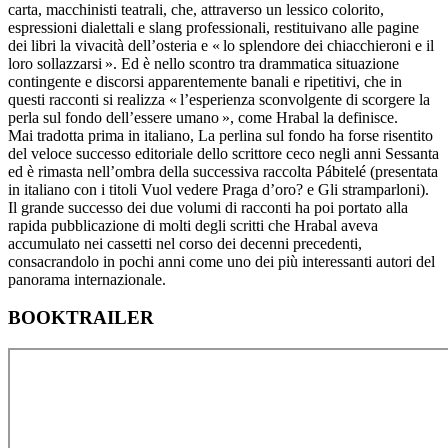
carta, macchinisti teatrali, che, attraverso un lessico colorito,
espressioni dialettali e slang professionali, restituivano alle pagine
dei libri la vivacità dell’osteria e « lo splendore dei chiacchieroni e il
loro sollazzarsi ». Ed è nello scontro tra drammatica situazione
contingente e discorsi apparentemente banali e ripetitivi, che in
questi racconti si realizza « l’esperienza sconvolgente di scorgere la
perla sul fondo dell’essere umano », come Hrabal la definisce.
Mai tradotta prima in italiano, La perlina sul fondo ha forse risentito
del veloce successo editoriale dello scrittore ceco negli anni Sessanta
ed è rimasta nell’ombra della successiva raccolta Pábitelé (presentata
in italiano con i titoli Vuol vedere Praga d’oro? e Gli stramparloni).
Il grande successo dei due volumi di racconti ha poi portato alla
rapida pubblicazione di molti degli scritti che Hrabal aveva
accumulato nei cassetti nel corso dei decenni precedenti,
consacrandolo in pochi anni come uno dei più interessanti autori del
panorama internazionale.
BOOKTRAILER