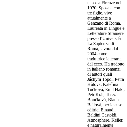
nasce a Firenze nel
1970. Sposata con
tre figlie, vive
attualmente a
Genzano di Roma.
Laureata in Lingue e
Letterature Straniere
presso l’Università
La Sapienza di
Roma, lavora dal
2004 come
traduttrice letteraria
dal ceco. Ha tradotto
in italiano romanzi
di autori quali
Jáchym Topol, Petra
Hůlova, Kateřina
Tučková, Emil Hakl,
Petr Král, Tereza
Boučková, Bianca
Bellová, per le case
editrici Einaudi,
Baldini Castoldi,
Atmosphere, Keller,
e naturalmente