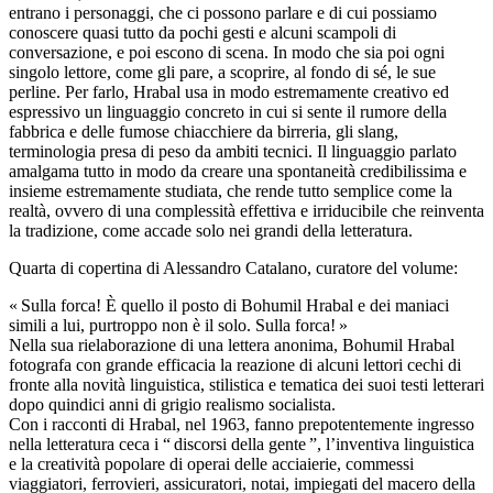
entrano i personaggi, che ci possono parlare e di cui possiamo
conoscere quasi tutto da pochi gesti e alcuni scampoli di
conversazione, e poi escono di scena. In modo che sia poi ogni
singolo lettore, come gli pare, a scoprire, al fondo di sé, le sue
perline. Per farlo, Hrabal usa in modo estremamente creativo ed
espressivo un linguaggio concreto in cui si sente il rumore della
fabbrica e delle fumose chiacchiere da birreria, gli slang,
terminologia presa di peso da ambiti tecnici. Il linguaggio parlato
amalgama tutto in modo da creare una spontaneità credibilissima e
insieme estremamente studiata, che rende tutto semplice come la
realtà, ovvero di una complessità effettiva e irriducibile che reinventa
la tradizione, come accade solo nei grandi della letteratura.
Quarta di copertina di Alessandro Catalano, curatore del volume:
« Sulla forca! È quello il posto di Bohumil Hrabal e dei maniaci
simili a lui, purtroppo non è il solo. Sulla forca! »
Nella sua rielaborazione di una lettera anonima, Bohumil Hrabal
fotografa con grande efficacia la reazione di alcuni lettori cechi di
fronte alla novità linguistica, stilistica e tematica dei suoi testi letterari
dopo quindici anni di grigio realismo socialista.
Con i racconti di Hrabal, nel 1963, fanno prepotentemente ingresso
nella letteratura ceca i “ discorsi della gente ”, l’inventiva linguistica
e la creatività popolare di operai delle acciaierie, commessi
viaggiatori, ferrovieri, assicuratori, notai, impiegati del macero della