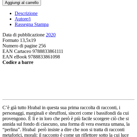
perlina
Aggiungi al carrello
sul
fondo
Descrizione
quantità
Autore/i
Rassegna Stampa
Data di pubblicazione
2020
Formato
13,5x19
Numero di pagine
256
EAN Cartaceo
9788833861111
EAN eBook
9788833861098
Codice a barre
C’è già tutto Hrabal in questa sua prima raccolta di racconti, i
personaggi, marginali e sbruffoni, sinceri come i bassifondi da cui
provengono. È lì e in loro che però è più facile scorgere ciò che si
annida sul fondo di ciascuno, una forma di vera essenza umana, la
“perlina”. Hrabal però insiste a dire che non si tratta di racconti
metaforici, morali: il racconto è come un riflettore sotto la cui luce