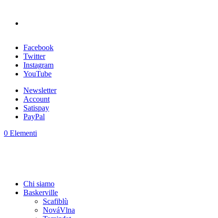
Facebook
Twitter
Instagram
YouTube
Newsletter
Account
Satispay
PayPal
0 Elementi
Chi siamo
Baskerville
Scafiblù
NováVlna