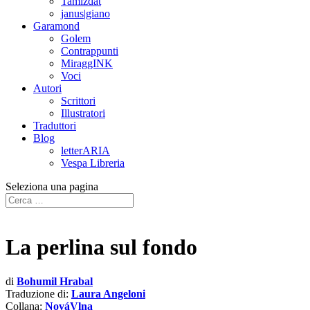
Tamizdat
janus|giano
Garamond
Golem
Contrappunti
MiraggINK
Voci
Autori
Scrittori
Illustratori
Traduttori
Blog
letterARIA
Vespa Libreria
Seleziona una pagina
La perlina sul fondo
di
Bohumil Hrabal
Traduzione di:
Laura Angeloni
Collana:
NováVlna