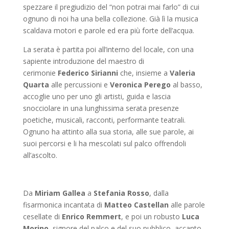
spezzare il pregiudizio del “non potrai mai farlo” di cui
ognuno di noi ha una bella collezione. Già lì la musica
scaldava motori e parole ed era più forte dell’acqua.
La serata è partita poi all’interno del locale, con una
sapiente introduzione del maestro di
cerimonie
Federico Sirianni
che, insieme a
Valeria
Quarta
alle percussioni e
Veronica Perego
al basso,
accoglie uno per uno gli artisti, guida e lascia
snocciolare in una lunghissima serata presenze
poetiche, musicali, racconti, performante teatrali.
Ognuno ha attinto alla sua storia, alle sue parole, ai
suoi percorsi e li ha mescolati sul palco offrendoli
all’ascolto.
Da
Miriam Gallea
a
Stefania Rosso
, dalla
fisarmonica incantata di
Matteo Castellan
alle parole
cesellate di
Enrico Remmert
, e poi un robusto
Luca
Morino
, signore del palco e del suo pubblico, accanto