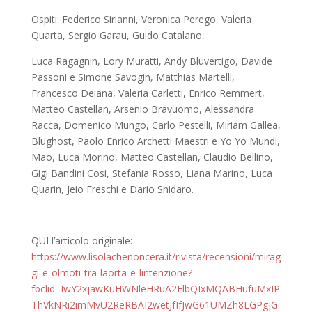
Ospiti: Federico Sirianni, Veronica Perego, Valeria
Quarta, Sergio Garau, Guido Catalano,
Luca Ragagnin, Lory Muratti, Andy Bluvertigo, Davide
Passoni e Simone Savogin, Matthias Martelli,
Francesco Deiana, Valeria Carletti, Enrico Remmert,
Matteo Castellan, Arsenio Bravuomo, Alessandra
Racca, Domenico Mungo, Carlo Pestelli, Miriam Gallea,
Blughost, Paolo Enrico Archetti Maestri e Yo Yo Mundi,
Mao, Luca Morino, Matteo Castellan, Claudio Bellino,
Gigi Bandini Cosi, Stefania Rosso, Liana Marino, Luca
Quarin, Jeio Freschi e Dario Snidaro.
QUI l’articolo originale:
https://www.lisolachenoncera.it/rivista/recensioni/mirag
gi-e-olmoti-tra-laorta-e-lintenzione?
fbclid=IwY2xjawKuHWNleHRuA2FlbQIxMQABHufuMxIP
ThVkNRi2imMvU2ReRBAI2wetJfIfJwG61UMZh8LGPgjG