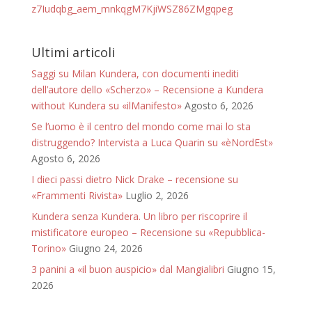
z7Iudqbg_aem_mnkqgM7KjiWSZ86ZMgqpeg
Ultimi articoli
Saggi su Milan Kundera, con documenti inediti
dell’autore dello «Scherzo» – Recensione a Kundera
without Kundera su «ilManifesto»
Agosto 6, 2026
Se l’uomo è il centro del mondo come mai lo sta
distruggendo? Intervista a Luca Quarin su «èNordEst»
Agosto 6, 2026
I dieci passi dietro Nick Drake – recensione su
«Frammenti Rivista»
Luglio 2, 2026
Kundera senza Kundera. Un libro per riscoprire il
mistificatore europeo – Recensione su «Repubblica-
Torino»
Giugno 24, 2026
3 panini a «il buon auspicio» dal Mangialibri
Giugno 15,
2026