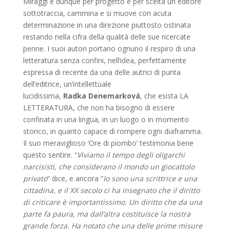
Miraggi è dunque per progetto e per scelta un editore
sottotraccia, cammina e si muove con acuta
determinazione in una direzione piuttosto ostinata
restando nella cifra della qualità delle sue ricercate
penne. I suoi autori portano ognuno il respiro di una
letteratura senza confini, nell’idea, perfettamente
espressa di recente da una delle autrici di punta
dell’editrice, un’intellettuale
lucidissima,
Radka
Denemarková
, che esista LA
LETTERATURA, che non ha bisogno di essere
confinata in una lingua, in un luogo o in momento
storico, in quanto capace di rompere ogni diaframma.
Il suo meraviglioso ‘Ore di piombo’ testimonia bene
questo sentire. “
Viviamo il tempo degli oligarchi
narcisisti, che considerano il mondo un giocattolo
privato
” dice, e ancora “
Io sono una scrittrice e una
cittadina, e il XX secolo ci ha insegnato che il diritto
di criticare è importantissimo. Un diritto che da una
parte fa paura, ma dall’altra costituisce la nostra
grande forza. Ha notato che una delle prime misure