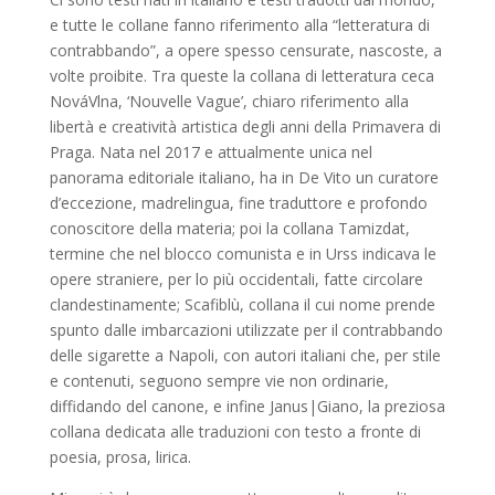
e tutte le collane fanno riferimento alla “letteratura di
contrabbando”, a opere spesso censurate, nascoste, a
volte proibite. Tra queste la collana di letteratura ceca
NováVlna, ‘Nouvelle Vague’, chiaro riferimento alla
libertà e creatività artistica degli anni della Primavera di
Praga. Nata nel 2017 e attualmente unica nel
panorama editoriale italiano, ha in De Vito un curatore
d’eccezione, madrelingua, fine traduttore e profondo
conoscitore della materia; poi la collana Tamizdat,
termine che nel blocco comunista e in Urss indicava le
opere straniere, per lo più occidentali, fatte circolare
clandestinamente; Scafiblù, collana il cui nome prende
spunto dalle imbarcazioni utilizzate per il contrabbando
delle sigarette a Napoli, con autori italiani che, per stile
e contenuti, seguono sempre vie non ordinarie,
diffidando del canone, e infine Janus|Giano, la preziosa
collana dedicata alle traduzioni con testo a fronte di
poesia, prosa, lirica.