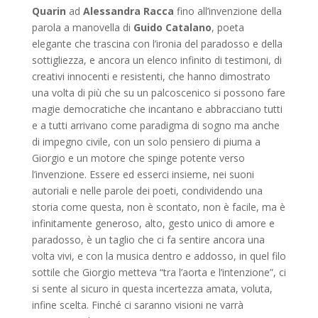
Quarin
ad
Alessandra Racca
fino all’invenzione della
parola a manovella di
Guido Catalano
, poeta
elegante che trascina con l’ironia del paradosso e della
sottigliezza, e ancora un elenco infinito di testimoni, di
creativi innocenti e resistenti, che hanno dimostrato
una volta di più che su un palcoscenico si possono fare
magie democratiche che incantano e abbracciano tutti
e a tutti arrivano come paradigma di sogno ma anche
di impegno civile, con un solo pensiero di piuma a
Giorgio e un motore che spinge potente verso
l’invenzione. Essere ed esserci insieme, nei suoni
autoriali e nelle parole dei poeti, condividendo una
storia come questa, non è scontato, non è facile, ma è
infinitamente generoso, alto, gesto unico di amore e
paradosso, è un taglio che ci fa sentire ancora una
volta vivi, e con la musica dentro e addosso, in quel filo
sottile che Giorgio metteva “tra l’aorta e l’intenzione”, ci
si sente al sicuro in questa incertezza amata, voluta,
infine scelta. Finché ci saranno visioni ne varrà