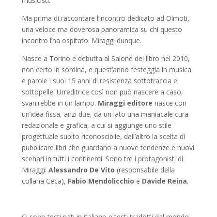
musicisti.
Ma prima di raccontare l’incontro dedicato ad Olmoti,
una veloce ma doverosa panoramica su chi questo
incontro l’ha ospitato. Miraggi dunque.
Nasce a Torino e debutta al Salone del libro nel 2010,
non certo in sordina, e quest’anno festeggia in musica
e parole i suoi 15 anni di resistenza sottotraccia e
sottopelle. Un’editrice così non può nascere a caso,
svanirebbe in un lampo.
Miraggi editore
nasce con
un’idea fissa, anzi due, da un lato una maniacale cura
redazionale e grafica, a cui si aggiunge uno stile
progettuale subito riconoscibile, dall’altro la scelta di
pubblicare libri che guardano a nuove tendenze e nuovi
scenari in tutti i continenti. Sono tre i protagonisti di
Miraggi:
Alessandro De Vito
(responsabile della
collana Ceca),
Fabio Mendolicchio
e
Davide Reina
.
Ci sono testi nati in italiano e testi tradotti dal mondo,