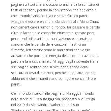
pagine scrittori che si occupano anche della scrittura di
testi di canzoni, perchè la convinzione che abbiamo è
che i mondi siano contigui e senza filtro o pareti.
Margine è essere e sentirsi clandestini alla Manu Chao,
non dimenticare i rumori di fondo, far passare le parole
oltre le lacche e le cronache effimere e gettare ponti
per mondi letterari in comunicazione, e letteratura
sono anche le parole delle canzoni, i testi di un
fumetto, letteratura sono le narrazioni che voglio
arrivare e che portano l’energia della comunicazione, la
parola e la musica. Infatti Miraggi ospita sovente tra le
sue pagine scrittori che si occupano anche della
scrittura di testi di canzoni, perché la convinzione che
abbiamo è che i mondi siano contigui e senza filtro e
pareti.
C’è il mondo intero nelle pagine di Miraggi, il mondo
nelle storie di
Luca Ragagnin
, proposto allo Strega
nel 2019 da Alessandro Barbero con il suo
‘Pontescuro’, o con il suo ‘Bambino intermittente’
,
in