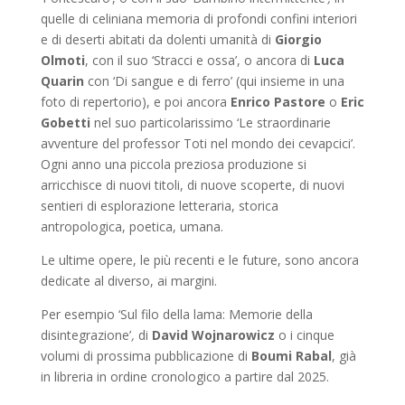
quelle di celiniana memoria di profondi confini interiori
e di deserti abitati da dolenti umanità di
Giorgio
Olmoti
, con il suo ‘Stracci e ossa’, o ancora di
Luca
Quarin
con ‘Di sangue e di ferro’ (qui insieme in una
foto di repertorio), e poi ancora
Enrico Pastore
o
Eric
Gobetti
nel suo particolarissimo ‘Le straordinarie
avventure del professor Toti nel mondo dei cevapcici’.
Ogni anno una piccola preziosa produzione si
arricchisce di nuovi titoli, di nuove scoperte, di nuovi
sentieri di esplorazione letteraria, storica
antropologica, poetica, umana.
Le ultime opere, le più recenti e le future, sono ancora
dedicate al diverso, ai margini.
Per esempio ‘Sul filo della lama: Memorie della
disintegrazione’
,
di
David Wojnarowicz
o i cinque
volumi di prossima pubblicazione di
Boumi Rabal
, già
in libreria in ordine cronologico a partire dal 2025.