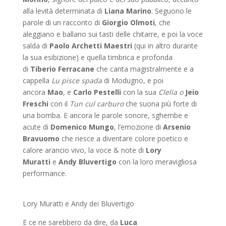
alla levità determinata di
Liana Marino
. Seguono le
parole di un racconto di
Giorgio Olmoti
, che
aleggiano e ballano sui tasti delle chitarre, e poi la voce
salda di
Paolo Archetti Maestri
(qui in altro durante
la sua esibizione) e quella timbrica e profonda
di
Tiberio Ferracane
che canta magistralmente e a
cappella
Lu pisce spada
di Modugno, e poi
ancora
Mao
, e
Carlo Pestelli
con la sua
Clelia o
Jeio
Freschi
con il
Tun cul carburo
che suona più forte di
una bomba. E ancora le parole sonore, sghembe e
acute di
Domenico Mungo
, l’emozione di
Arsenio
Bravuomo
che riesce a diventare colore poetico e
calore arancio vivo, la voce & note di
Lory
Muratti
e
Andy Bluvertigo
con la loro meravigliosa
performance.
Lory Muratti e Andy dei Bluvertigo
E ce ne sarebbero da dire, da
Luca