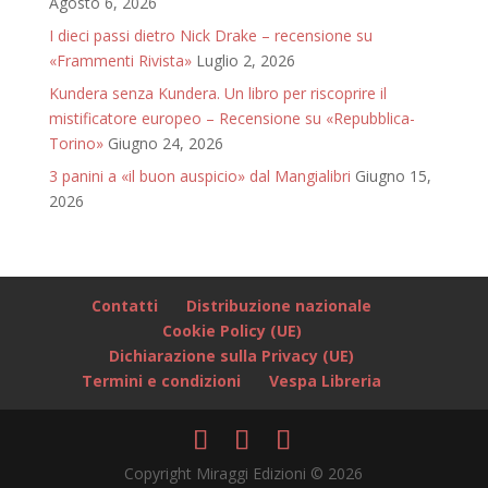
Agosto 6, 2026
I dieci passi dietro Nick Drake – recensione su
«Frammenti Rivista»
Luglio 2, 2026
Kundera senza Kundera. Un libro per riscoprire il
mistificatore europeo – Recensione su «Repubblica-
Torino»
Giugno 24, 2026
3 panini a «il buon auspicio» dal Mangialibri
Giugno 15,
2026
Contatti
Distribuzione nazionale
Cookie Policy (UE)
Dichiarazione sulla Privacy (UE)
Termini e condizioni
Vespa Libreria
Copyright Miraggi Edizioni © 2026