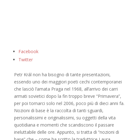
Facebook
Twitter
Petr Král non ha bisogno di tante presentazioni,
essendo uno dei maggiori poeti cechi contemporanei
che lasciò l’amata Praga nel 1968, all’arrivo dei carri
armati sovietici dopo la fin troppo breve “Primavera”,
per poi tornarci solo nel 2006, poco più di dieci anni fa.
Nozioni di base è la raccolta di tanti sguardi,
personalissimi e originalissimi, su oggetti della vita
quotidiana e momenti che scandiscono il passare
ineluttabile delle ore. Appunto, si tratta di “nozioni di
base” che – come ha scritto la traduttrice Laura