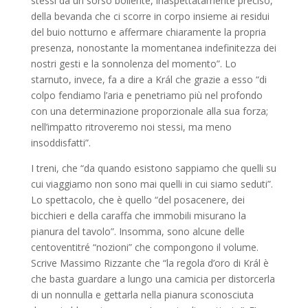
stessi da un sorso bollente, inaspettatamente preciso,
della bevanda che ci scorre in corpo insieme ai residui
del buio notturno e affermare chiaramente la propria
presenza, nonostante la momentanea indefinitezza dei
nostri gesti e la sonnolenza del momento”. Lo
starnuto, invece, fa a dire a Král che grazie a esso “di
colpo fendiamo l’aria e penetriamo più nel profondo
con una determinazione proporzionale alla sua forza;
nell’impatto ritroveremo noi stessi, ma meno
insoddisfatti”.
I treni, che “da quando esistono sappiamo che quelli su
cui viaggiamo non sono mai quelli in cui siamo seduti”.
Lo spettacolo, che è quello “del posacenere, dei
bicchieri e della caraffa che immobili misurano la
pianura del tavolo”. Insomma, sono alcune delle
centoventitré “nozioni” che compongono il volume.
Scrive Massimo Rizzante che “la regola d’oro di Král è
che basta guardare a lungo una camicia per distorcerla
di un nonnulla e gettarla nella pianura sconosciuta