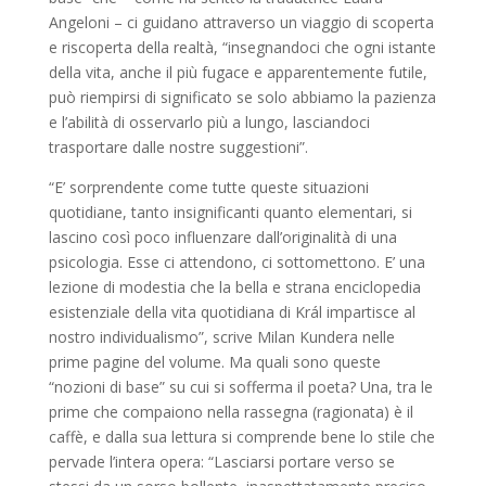
Angeloni – ci guidano attraverso un viaggio di scoperta
e riscoperta della realtà, “insegnandoci che ogni istante
della vita, anche il più fugace e apparentemente futile,
può riempirsi di significato se solo abbiamo la pazienza
e l’abilità di osservarlo più a lungo, lasciandoci
trasportare dalle nostre suggestioni”.
“E’ sorprendente come tutte queste situazioni
quotidiane, tanto insignificanti quanto elementari, si
lascino così poco influenzare dall’originalità di una
psicologia. Esse ci attendono, ci sottomettono. E’ una
lezione di modestia che la bella e strana enciclopedia
esistenziale della vita quotidiana di Král impartisce al
nostro individualismo”, scrive Milan Kundera nelle
prime pagine del volume. Ma quali sono queste
“nozioni di base” su cui si sofferma il poeta? Una, tra le
prime che compaiono nella rassegna (ragionata) è il
caffè, e dalla sua lettura si comprende bene lo stile che
pervade l’intera opera: “Lasciarsi portare verso se