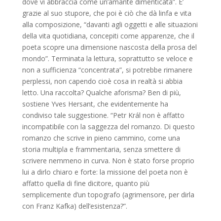
dove vi abbraccia come un’amante dimenticata”. E’
grazie al suo stupore, che poi è ciò che dà linfa e vita
alla composizione, “davanti agli oggetti e alle situazioni
della vita quotidiana, concepiti come apparenze, che il
poeta scopre una dimensione nascosta della prosa del
mondo”. Terminata la lettura, soprattutto se veloce e
non a sufficienza “concentrata”, si potrebbe rimanere
perplessi, non capendo cioè cosa in realtà si abbia
letto. Una raccolta? Qualche aforisma? Ben di più,
sostiene Yves Hersant, che evidentemente ha
condiviso tale suggestione. “Petr Král non è affatto
incompatibile con la saggezza del romanzo. Di questo
romanzo che scrive in pieno cammino, come una
storia multipla e frammentaria, senza smettere di
scrivere nemmeno in curva. Non è stato forse proprio
lui a dirlo chiaro e forte: la missione del poeta non è
affatto quella di fine dicitore, quanto più
semplicemente d’un topografo (agrimensore, per dirla
con Franz Kafka) dell’esistenza?”.