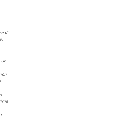
re di
na.
ì un
 non
a
In
prima
a