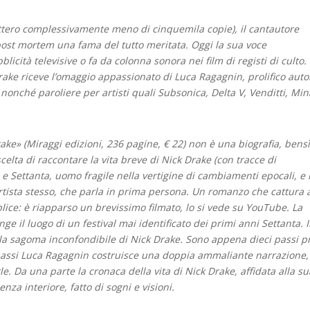
dettero complessivamente meno di cinquemila copie), il cantautore
post mortem una fama del tutto meritata. Oggi la sua voce
cità televisive o fa da colonna sonora nei film di registi di culto.
rake riceve l’omaggio appassionato di Luca Ragagnin, prolifico auto
 nonché paroliere per artisti quali Subsonica, Delta V, Venditti, Mi
rake» (Miraggi edizioni, 236 pagine, € 22) non è una biografia, bens
celta di raccontare la vita breve di Nick Drake (con tracce di
a e Settanta, uomo fragile nella vertigine di cambiamenti epocali, e
artista stesso, che parla in prima persona. Un romanzo che cattura 
plice: è riapparso un brevissimo filmato, lo si vede su YouTube. La
nge il luogo di un festival mai identificato dei primi anni Settanta. 
e la sagoma inconfondibile di Nick Drake. Sono appena dieci passi 
i passi Luca Ragagnin costruisce una doppia ammaliante narrazione,
le. Da una parte la cronaca della vita di Nick Drake, affidata alla su
enza interiore, fatto di sogni e visioni.