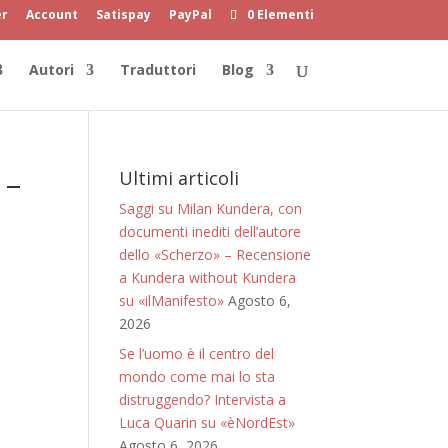
er
Account
Satispay
PayPal
0 Elementi
Autori
Traduttori
Blog
 –
Ultimi articoli
Saggi su Milan Kundera, con
documenti inediti dell’autore
dello «Scherzo» – Recensione
a Kundera without Kundera
su «ilManifesto»
Agosto 6,
2026
Se l’uomo è il centro del
mondo come mai lo sta
distruggendo? Intervista a
Luca Quarin su «èNordEst»
Agosto 6, 2026