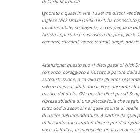
di Carlo Martinelli
I
gnorato o quasi in vita (i suoi tre dischi ven
inglese Nick Drake (1948-1974) ha conosciuto 
inconfondibile, struggente, accompagna le pubbli
Artista appartato e nascosto a dir poco, Nick D
romanzi, racconti, opere teatrali, saggi, poesie
Attenzione: questo suo «I dieci passi di Nick D
romanzo, coraggioso e riuscito a partire dalla s
autodistruzione, a cavallo tra gli anni Sessant
solo in musica) affidando la voce narrante all’
partire dal titolo. Già: perché dieci passi? Sem
ripresa sbiadita di una piccola folla che raggiu
tutto dodici secondi nei quali spunta di spall
di uscire dall’inquadratura. A partire da que
utilizzando due caratteri diversi per distinguer
voce. Dall’altra, in maiuscolo, un flusso di cosci