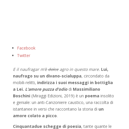
Facebook
Twitter
E il naufragar m’è
dolce
agro in questo mare.
Lui,
naufrago su un divano-scialuppa
, circondato da
mobili-relitti,
indirizza i suoi messaggi in bottiglia
a Lei.
L’amore puzza d’odio
di
Massimiliano
Boschini
(Miraggi Edizioni, 2019) è un
poema
insolito
e geniale: un anti-Canzoniere caustico, una raccolta di
istantanee in versi che raccontano la storia di
un
amore colato a picco
.
Cinquantadue schegge di poesia
, tante quante le