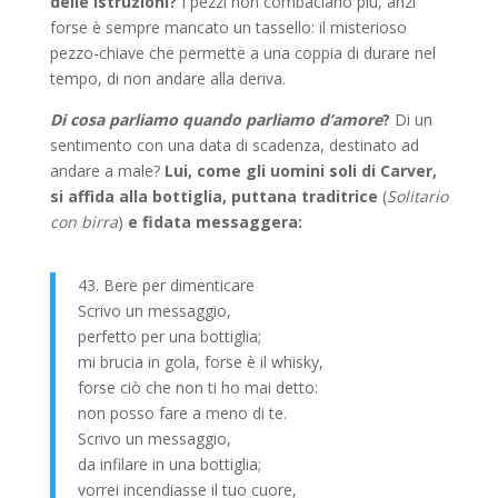
delle istruzioni?
I pezzi non combaciano più, anzi
forse è sempre mancato un tassello: il misterioso
pezzo-chiave che permette a una coppia di durare nel
tempo, di non andare alla deriva.
Di cosa parliamo quando parliamo d’amore
?
Di un
sentimento con una data di scadenza, destinato ad
andare a male?
Lui, come gli uomini soli di Carver,
si affida alla bottiglia, puttana traditrice
(
Solitario
con birra
)
e fidata messaggera:
43. Bere per dimenticare
Scrivo un messaggio,
perfetto per una bottiglia;
mi brucia in gola, forse è il whisky,
forse ciò che non ti ho mai detto:
non posso fare a meno di te.
Scrivo un messaggio,
da infilare in una bottiglia;
vorrei incendiasse il tuo cuore,