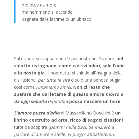
molotov d’amore,
ma nemmeno si accende,
bagnata dalle lacrime di un ubriaco.
Sul divano-scialuppa non c’è più posto per l’amore:
nel
salotto ristagnano, come cattivi odori, solo l’odio
e la nostalgia.
Il poemetto si chiude all’insegna della
disillusione:
per tutta la vita
è solo una penosa bugia,
così come
rimaniamo amici
.
Non ci resta che
sperare che dal letame di questo amore
morto e
da oggi sepolto
(
Epitaffio
)
possa nascere un fiore.
L’amore puzza d’odio
di Massimiliano Boschini è
un
librino costruito ad arte, ricco di sagaci citazioni
tutte da scoprire (
Dammi mille baci
,
Se inizierò a
parlare di amore e stelle, vi prego: abbattetemi
).