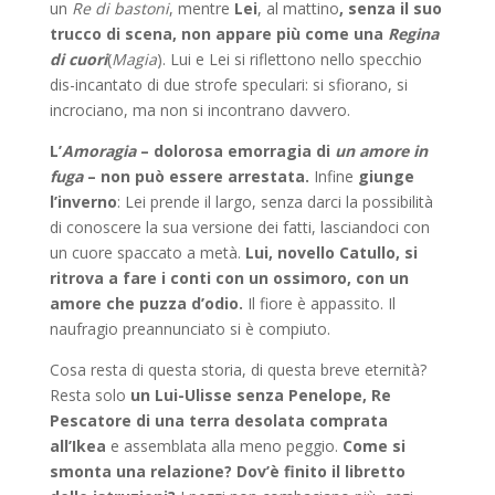
un
Re di bastoni
, mentre
Lei
, al mattino
, senza il suo
trucco di scena, non appare più come
una
Regina
di cuori
(
Magia
). Lui e Lei si riflettono nello specchio
dis-incantato di due strofe speculari: si sfiorano, si
incrociano, ma non si incontrano davvero.
L’
Amoragia
– dolorosa emorragia di
un amore in
fuga
– non può essere arrestata.
Infine
giunge
l’inverno
: Lei prende il largo, senza darci la possibilità
di conoscere la sua versione dei fatti, lasciandoci con
un cuore spaccato a metà.
Lui, novello Catullo, si
ritrova a fare i conti con un ossimoro, con un
amore che puzza d’odio.
Il fiore è appassito. Il
naufragio preannunciato si è compiuto.
Cosa resta di questa storia, di questa breve eternità?
Resta solo
un Lui-Ulisse senza Penelope, Re
Pescatore di una terra desolata comprata
all’Ikea
e assemblata alla meno peggio.
Come si
smonta una relazione? Dov’è finito il libretto