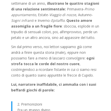
settimane di un anno,
illustrano le quattro stagioni
di una relazione sentimentale:
Primavera-
Primo
appuntamento
, Estate-
Viaggio di nozze
, Autunno-
Sogni infranti
e Inverno-
Epitaffio
.
Questo amore
assomiglia a un fragile fiore
: sboccia, esplode in un
tripudio di sensuali colori, poi, all’improvviso, perde un
petalo e un altro ancora, sino ad appassire del tutto.
Sin dal primo verso, noi lettori sappiamo già come
andrà a finire questa storia (male), eppure non
possiamo fare a meno di lasciarci coinvolgere:
ogni
strofa tocca le corde del nostro cuore
,
costringendoci a ricordare l’istante in cui ci siamo resi
conto di quanto siano appuntite le frecce di Cupido.
Lui, narratore inaffidabile, ci ammalia con i suoi
beffardi giochi di parole:
2. Premonizioni
Era un gruppo divino