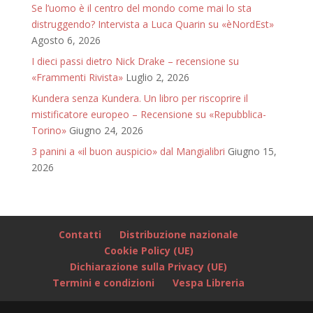
Se l’uomo è il centro del mondo come mai lo sta
distruggendo? Intervista a Luca Quarin su «èNordEst»
Agosto 6, 2026
I dieci passi dietro Nick Drake – recensione su
«Frammenti Rivista»
Luglio 2, 2026
Kundera senza Kundera. Un libro per riscoprire il
mistificatore europeo – Recensione su «Repubblica-
Torino»
Giugno 24, 2026
3 panini a «il buon auspicio» dal Mangialibri
Giugno 15,
2026
Contatti
Distribuzione nazionale
Cookie Policy (UE)
Dichiarazione sulla Privacy (UE)
Termini e condizioni
Vespa Libreria