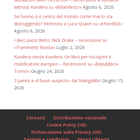
without Kundera su «ilManifesto»
Agosto 6, 2026
Se l’uomo è il centro del mondo come mai lo sta
distruggendo? Intervista a Luca Quarin su «èNordEst»
Agosto 6, 2026
I dieci passi dietro Nick Drake – recensione su
«Frammenti Rivista»
Luglio 2, 2026
Kundera senza Kundera. Un libro per riscoprire il
mistificatore europeo – Recensione su «Repubblica-
Torino»
Giugno 24, 2026
3 panini a «il buon auspicio» dal Mangialibri
Giugno 15,
2026
Contatti
Distribuzione nazionale
Cookie Policy (UE)
Dichiarazione sulla Privacy (UE)
Termini e condizioni
Vespa Libreria