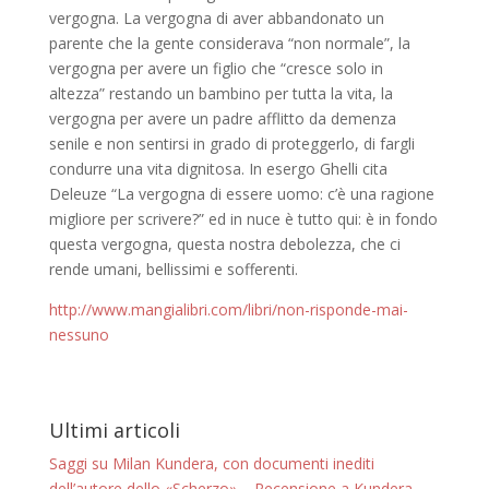
vergogna. La vergogna di aver abbandonato un
parente che la gente considerava “non normale”, la
vergogna per avere un figlio che “cresce solo in
altezza” restando un bambino per tutta la vita, la
vergogna per avere un padre afflitto da demenza
senile e non sentirsi in grado di proteggerlo, di fargli
condurre una vita dignitosa. In esergo Ghelli cita
Deleuze “La vergogna di essere uomo: c’è una ragione
migliore per scrivere?” ed in nuce è tutto qui: è in fondo
questa vergogna, questa nostra debolezza, che ci
rende umani, bellissimi e sofferenti.
http://www.mangialibri.com/libri/non-risponde-mai-
nessuno
Ultimi articoli
Saggi su Milan Kundera, con documenti inediti
dell’autore dello «Scherzo» – Recensione a Kundera