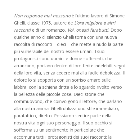
Non risponde mai nessuno
è l’ultimo lavoro di Simone
Ghelli, classe 1975, autore de
L’ora migliore e altri
racconti
e di un romanzo,
Voi, onesti farabutti
. Dopo
qualche anno di silenzio Ghelli torna con una nuova
raccolta di racconti – dieci – che mette a nudo la parte
più vulnerabile del nostro essere umani. I suoi
protagonisti sono uomini e donne sofferenti, che
arrancano, portano dentro di loro ferite indelebili, segni
della loro vita, senza cedere mai alla facile debolezza. Il
dolore lo si sopporta con un sorriso amaro sulle
labbra, con la schiena dritta e lo sguardo rivolto verso
la bellezza delle piccole cose. Dieci storie che
commuovono, che coinvolgono il lettore, che parlano
alla nostra anima. Ghelli utilizza uno stile immediato,
paratattico, diretto. Possiamo sentire parte della
nostra vita ogni suo personaggio. Il suo occhio si
sofferma su un sentimento in particolare che
accomuna tutti i protagonisti dei suoi racconti: la