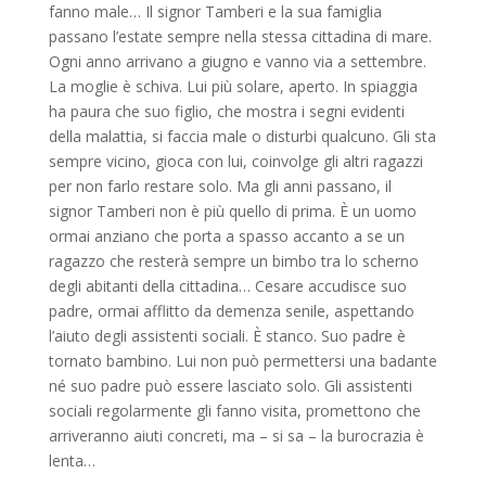
fanno male… Il signor Tamberi e la sua famiglia
passano l’estate sempre nella stessa cittadina di mare.
Ogni anno arrivano a giugno e vanno via a settembre.
La moglie è schiva. Lui più solare, aperto. In spiaggia
ha paura che suo figlio, che mostra i segni evidenti
della malattia, si faccia male o disturbi qualcuno. Gli sta
sempre vicino, gioca con lui, coinvolge gli altri ragazzi
per non farlo restare solo. Ma gli anni passano, il
signor Tamberi non è più quello di prima. È un uomo
ormai anziano che porta a spasso accanto a se un
ragazzo che resterà sempre un bimbo tra lo scherno
degli abitanti della cittadina… Cesare accudisce suo
padre, ormai afflitto da demenza senile, aspettando
l’aiuto degli assistenti sociali. È stanco. Suo padre è
tornato bambino. Lui non può permettersi una badante
né suo padre può essere lasciato solo. Gli assistenti
sociali regolarmente gli fanno visita, promettono che
arriveranno aiuti concreti, ma – si sa – la burocrazia è
lenta…