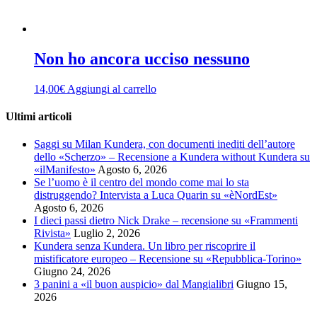
Non ho ancora ucciso nessuno
14,00
€
Aggiungi al carrello
Ultimi articoli
Saggi su Milan Kundera, con documenti inediti dell’autore
dello «Scherzo» – Recensione a Kundera without Kundera su
«ilManifesto»
Agosto 6, 2026
Se l’uomo è il centro del mondo come mai lo sta
distruggendo? Intervista a Luca Quarin su «èNordEst»
Agosto 6, 2026
I dieci passi dietro Nick Drake – recensione su «Frammenti
Rivista»
Luglio 2, 2026
Kundera senza Kundera. Un libro per riscoprire il
mistificatore europeo – Recensione su «Repubblica-Torino»
Giugno 24, 2026
3 panini a «il buon auspicio» dal Mangialibri
Giugno 15,
2026