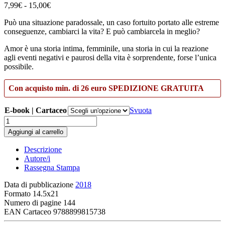
Fascia
7,99
€
-
15,00
€
di
Può una situazione paradossale, un caso fortuito portato alle estreme
prezzo:
conseguenze, cambiarci la vita? E può cambiarcela in meglio?
da
7,99€
Amor è una storia intima, femminile, una storia in cui la reazione
a
agli eventi negativi e paurosi della vita è sorprendente, forse l’unica
15,00€
possibile.
Con acquisto min. di 26 euro SPEDIZIONE GRATUITA
E-book | Cartaceo
Svuota
Amor
quantità
Aggiungi al carrello
Descrizione
Autore/i
Rassegna Stampa
Data di pubblicazione
2018
Formato
14.5x21
Numero di pagine
144
EAN Cartaceo
9788899815738