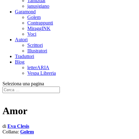
Tamizdat
janus|giano
Garamond
Golem
Contrappunti
MiraggINK
Voci
Autori
Scrittori
Illustratori
Traduttori
Blog
letterARIA
Vespa Libreria
Seleziona una pagina
Amor
di
Eva Clesis
Collana:
Golem