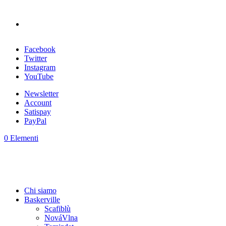
Facebook
Twitter
Instagram
YouTube
Newsletter
Account
Satispay
PayPal
0 Elementi
Chi siamo
Baskerville
Scafiblù
NováVlna