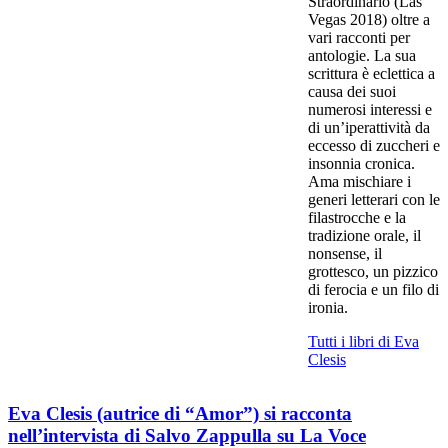
Straordinario (Las
Vegas 2018) oltre a
vari racconti per
antologie. La sua
scrittura è eclettica a
causa dei suoi
numerosi interessi e
di un’iperattività da
eccesso di zuccheri e
insonnia cronica.
Ama mischiare i
generi letterari con le
filastrocche e la
tradizione orale, il
nonsense, il
grottesco, un pizzico
di ferocia e un filo di
ironia.
Tutti i libri di Eva
Clesis
Eva Clesis (autrice di “Amor”) si racconta
nell’intervista di Salvo Zappulla su La Voce