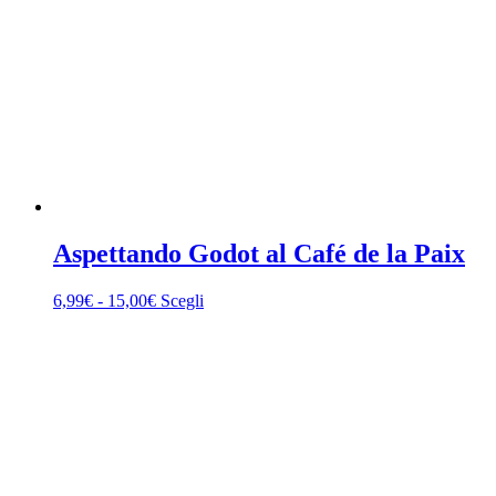
Aspettando Godot al Café de la Paix
Fascia
Questo
6,99
€
-
15,00
€
Scegli
di
prodotto
prezzo:
ha
da
più
6,99€
varianti.
a
Le
15,00€
opzioni
possono
essere
scelte