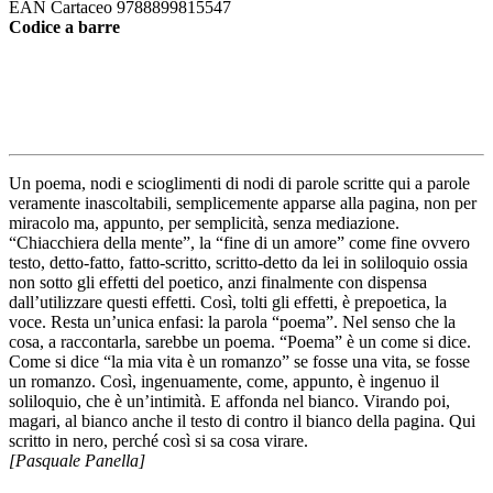
EAN Cartaceo
9788899815547
Codice a barre
Un poema, nodi e scioglimenti di nodi di parole scritte qui a parole
veramente inascoltabili, semplicemente apparse alla pagina, non per
miracolo ma, appunto, per semplicità, senza mediazione.
“Chiacchiera della mente”, la “fine di un amore” come fine ovvero
testo, detto-fatto, fatto-scritto, scritto-detto da lei in soliloquio ossia
non sotto gli effetti del poetico, anzi finalmente con dispensa
dall’utilizzare questi effetti. Così, tolti gli effetti, è prepoetica, la
voce. Resta un’unica enfasi: la parola “poema”. Nel senso che la
cosa, a raccontarla, sarebbe un poema. “Poema” è un come si dice.
Come si dice “la mia vita è un romanzo” se fosse una vita, se fosse
un romanzo. Così, ingenuamente, come, appunto, è ingenuo il
soliloquio, che è un’intimità. E affonda nel bianco. Virando poi,
magari, al bianco anche il testo di contro il bianco della pagina. Qui
scritto in nero, perché così si sa cosa virare.
[Pasquale Panella]