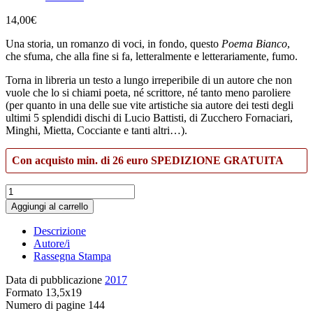
14,00
€
Una storia, un romanzo di voci, in fondo, questo
Poema Bianco
,
che sfuma, che alla fine si fa, letteralmente e letterariamente, fumo.
Torna in libreria un testo a lungo irreperibile di un autore che non
vuole che lo si chiami poeta, né scrittore, né tanto meno paroliere
(per quanto in una delle sue vite artistiche sia autore dei testi degli
ultimi 5 splendidi dischi di Lucio Battisti, di Zucchero Fornaciari,
Minghi, Mietta, Cocciante e tanti altri…).
Con acquisto min. di 26 euro SPEDIZIONE GRATUITA
Poema
bianco
Aggiungi al carrello
quantità
Descrizione
Autore/i
Rassegna Stampa
Data di pubblicazione
2017
Formato
13,5x19
Numero di pagine
144