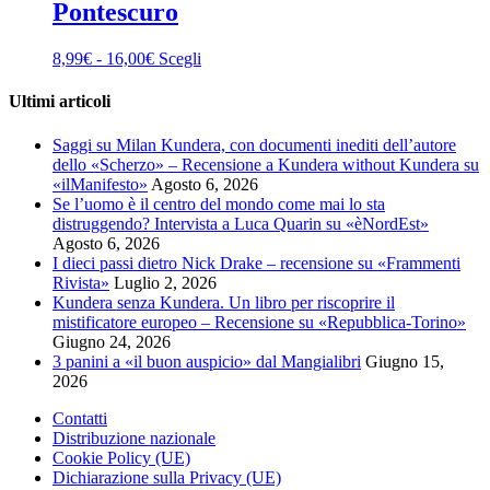
Pontescuro
Fascia
Questo
8,99
€
-
16,00
€
Scegli
di
prodotto
prezzo:
ha
Ultimi articoli
da
più
8,99€
varianti.
Saggi su Milan Kundera, con documenti inediti dell’autore
a
Le
dello «Scherzo» – Recensione a Kundera without Kundera su
16,00€
opzioni
«ilManifesto»
Agosto 6, 2026
possono
Se l’uomo è il centro del mondo come mai lo sta
essere
distruggendo? Intervista a Luca Quarin su «èNordEst»
scelte
Agosto 6, 2026
nella
I dieci passi dietro Nick Drake – recensione su «Frammenti
pagina
Rivista»
Luglio 2, 2026
del
Kundera senza Kundera. Un libro per riscoprire il
prodotto
mistificatore europeo – Recensione su «Repubblica-Torino»
Giugno 24, 2026
3 panini a «il buon auspicio» dal Mangialibri
Giugno 15,
2026
Contatti
Distribuzione nazionale
Cookie Policy (UE)
Dichiarazione sulla Privacy (UE)