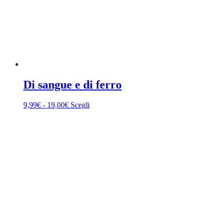
Di sangue e di ferro
Fascia
Questo
9,99
€
-
19,00
€
Scegli
di
prodotto
prezzo:
ha
da
più
9,99€
varianti.
a
Le
19,00€
opzioni
possono
essere
scelte
nella
pagina
del