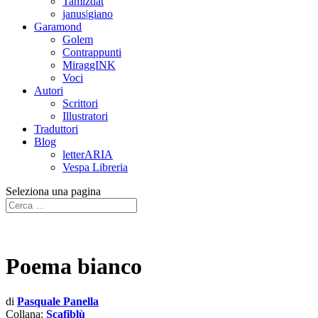
Tamizdat
janus|giano
Garamond
Golem
Contrappunti
MiraggINK
Voci
Autori
Scrittori
Illustratori
Traduttori
Blog
letterARIA
Vespa Libreria
Seleziona una pagina
Poema bianco
di
Pasquale Panella
Collana:
Scafiblù