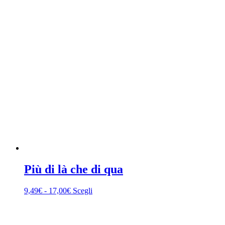
Più di là che di qua
Fascia
Questo
9,49
€
-
17,00
€
Scegli
di
prodotto
prezzo:
ha
da
più