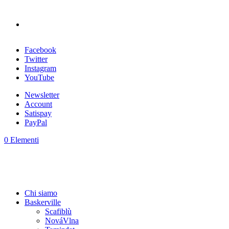
Facebook
Twitter
Instagram
YouTube
Newsletter
Account
Satispay
PayPal
0 Elementi
Chi siamo
Baskerville
Scafiblù
NováVlna