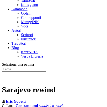
Tamizdat
janus|giano
Garamond
Golem
Contrappunti
MiraggINK
Voci
Autori
Scrittori
Illustratori
Traduttori
Blog
letterARIA
Vespa Libreria
Seleziona una pagina
Sarajevo rewind
di
Eric Gobetti
Collana:
Contrappunti
saggistica
,
storia