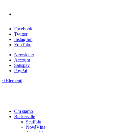
Facebook
Twitter
Instagram
YouTube
Newsletter
Account
Satispay
PayPal
0 Elementi
Chi siamo
Baskerville
Scafiblù
NováVlna