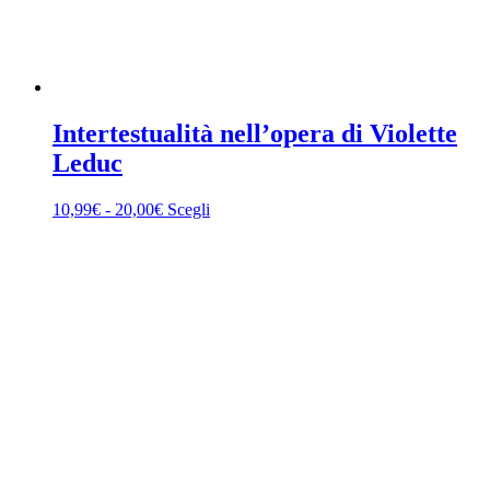
Intertestualità nell’opera di Violette
Leduc
Fascia
Questo
10,99
€
-
20,00
€
Scegli
di
prodotto
prezzo:
ha
da
più
10,99€
varianti.
a
Le
20,00€
opzioni
possono
essere
scelte
nella
pagina
del
prodotto