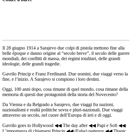
Il 28 giugno 1914 a Sarajevo due colpi di pistola mettono fine alla
belle époque e danno origine al “secolo breve”, il secolo delle guerre
mondiali, dei conflitti di massa, dei regimi totalitari, delle grandi
ideologie, delle grandi tragedie.
Gavrilo Princip e Franz Ferdinand. Due uomini, due viaggi verso la
fine, e l’inizio. A Sarajevo si compiono i loro destini.
Oggi, 100 anni dopo, cosa rimane di quel mondo, cosa rimane della
memoria di questi due protagonisti della storia del Novecento?
Da Vienna e da Belgrado a Sarajevo, due viaggi fra nazioni,
nazionalismi e realtà politiche sovra e pluri-nazionali. Due viaggi
attraverso un secolo, nel cuore dell’Europa di ieri e di oggi.
Gavrilo goes to Hollywood ◀◀ The day after ◀◀ Papi e Sofi ◀◀
L’importanza di chiamarsi Princip ◀◀ (False) partenze ◀◀ Titanic