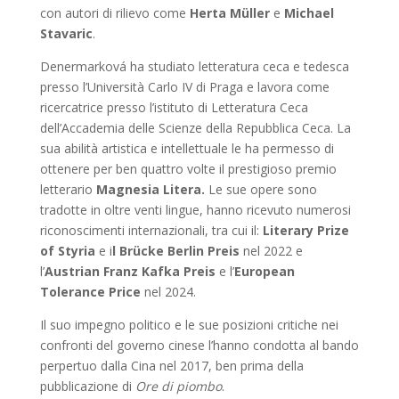
con autori di rilievo come
Herta Müller
e
Michael
Stavaric
.
Denermarková ha studiato letteratura ceca e tedesca
presso l’Università Carlo IV di Praga e lavora come
ricercatrice presso l’istituto di Letteratura Ceca
dell’Accademia delle Scienze della Repubblica Ceca. La
sua abilità artistica e intellettuale le ha permesso di
ottenere per ben quattro volte il prestigioso premio
letterario
Magnesia Litera.
Le sue opere sono
tradotte in oltre venti lingue, hanno ricevuto numerosi
riconoscimenti internazionali, tra cui il:
Literary Prize
of Styria
e i
l Brücke Berlin Preis
nel 2022 e
l’
Austrian Franz Kafka Preis
e l’
European
Tolerance Price
nel 2024.
Il suo impegno politico e le sue posizioni critiche nei
confronti del governo cinese l’hanno condotta al bando
perpertuo dalla Cina nel 2017, ben prima della
pubblicazione di
Ore di piombo
.