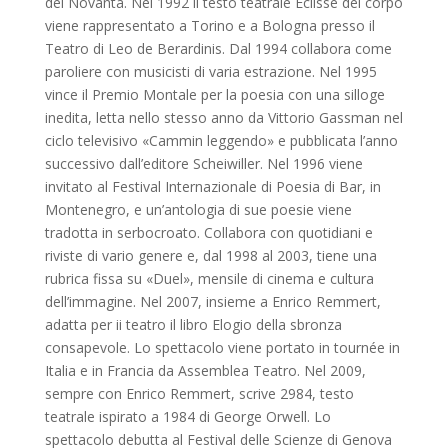
dei Novanta. Nel 1992 il testo teatrale Eclisse del corpo
viene rappresentato a Torino e a Bologna presso il
Teatro di Leo de Berardinis. Dal 1994 collabora come
paroliere con musicisti di varia estrazione. Nel 1995
vince il Premio Montale per la poesia con una silloge
inedita, letta nello stesso anno da Vittorio Gassman nel
ciclo televisivo «Cammin leggendo» e pubblicata l’anno
successivo dall’editore Scheiwiller. Nel 1996 viene
invitato al Festival Internazionale di Poesia di Bar, in
Montenegro, e un’antologia di sue poesie viene
tradotta in serbocroato. Collabora con quotidiani e
riviste di vario genere e, dal 1998 al 2003, tiene una
rubrica fissa su «Duel», mensile di cinema e cultura
dell’immagine. Nel 2007, insieme a Enrico Remmert,
adatta per ii teatro il libro Elogio della sbronza
consapevole. Lo spettacolo viene portato in tournée in
Italia e in Francia da Assemblea Teatro. Nel 2009,
sempre con Enrico Remmert, scrive 2984, testo
teatrale ispirato a 1984 di George Orwell. Lo
spettacolo debutta al Festival delle Scienze di Genova