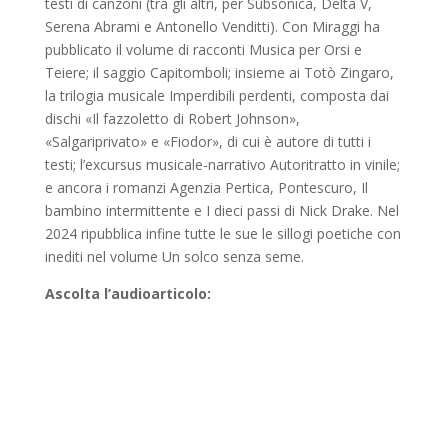
testi di canzoni (tra gli altri, per Subsonica, Delta V,
Serena Abrami e Antonello Venditti). Con Miraggi ha
pubblicato il volume di racconti Musica per Orsi e
Teiere; il saggio Capitomboli; insieme ai Totò Zingaro,
la trilogia musicale Imperdibili perdenti, composta dai
dischi «Il fazzoletto di Robert Johnson»,
«Salgariprivato» e «Fiodor», di cui è autore di tutti i
testi; l’excursus musicale-­narrativo Autoritratto in vinile;
e ancora i romanzi Agenzia Pertica, Pontescuro, Il
bambino intermittente e I dieci passi di Nick Drake. Nel
2024 ripubblica infine tutte le sue le sillogi poetiche con
inediti nel volume Un solco senza seme.
Ascolta l’audioarticolo: