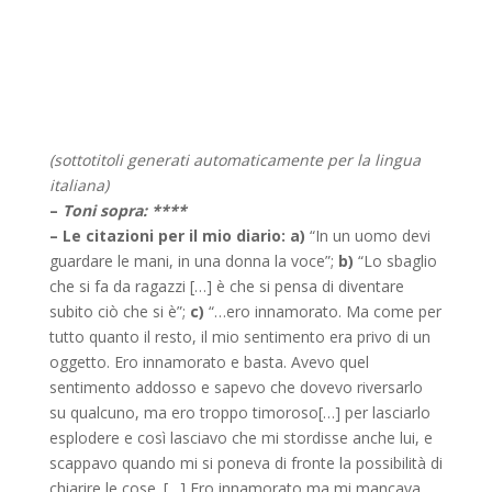
(sottotitoli generati automaticamente per la lingua
italiana)
–
Toni sopra: ****
– Le citazioni per il mio diario:
a)
“In un uomo devi
guardare le mani, in una donna la voce”;
b)
“Lo sbaglio
che si fa da ragazzi […] è che si pensa di diventare
subito ciò che si è”;
c)
“…ero innamorato. Ma come per
tutto quanto il resto, il mio sentimento era privo di un
oggetto. Ero innamorato e basta. Avevo quel
sentimento addosso e sapevo che dovevo riversarlo
su qualcuno, ma ero troppo timoroso[…] per lasciarlo
esplodere e così lasciavo che mi stordisse anche lui, e
scappavo quando mi si poneva di fronte la possibilità di
chiarire le cose. […] Ero innamorato ma mi mancava