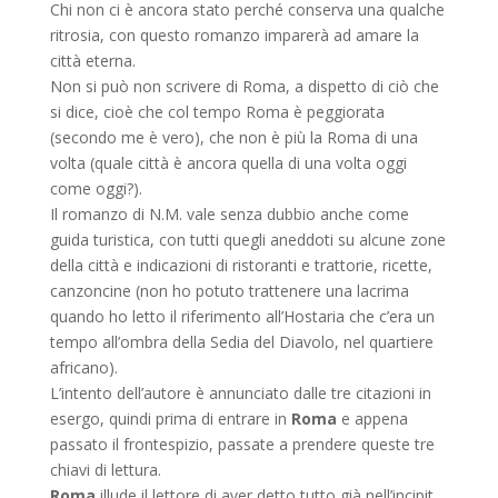
Chi non ci è ancora stato perché conserva una qualche
ritrosia, con questo romanzo imparerà ad amare la
città eterna.
Non si può non scrivere di Roma, a dispetto di ciò che
si dice, cioè che col tempo Roma è peggiorata
(secondo me è vero), che non è più la Roma di una
volta (quale città è ancora quella di una volta oggi
come oggi?).
Il romanzo di N.M. vale senza dubbio anche come
guida turistica, con tutti quegli aneddoti su alcune zone
della città e indicazioni di ristoranti e trattorie, ricette,
canzoncine (non ho potuto trattenere una lacrima
quando ho letto il riferimento all’Hostaria che c’era un
tempo all’ombra della Sedia del Diavolo, nel quartiere
africano).
L’intento dell’autore è annunciato dalle tre citazioni in
esergo, quindi prima di entrare in
Roma
e appena
passato il frontespizio, passate a prendere queste tre
chiavi di lettura.
Roma
illude il lettore di aver detto tutto già nell’incipit,