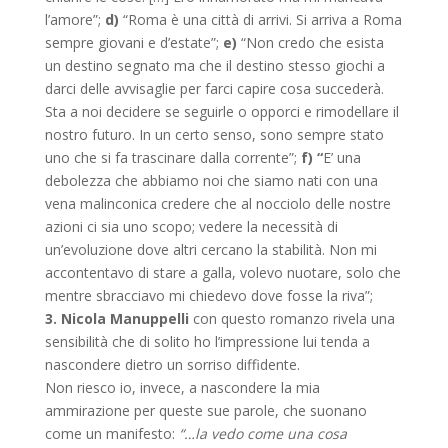
l’amore”;
d)
“Roma è una città di arrivi. Si arriva a Roma
sempre giovani e d’estate”;
e)
“Non credo che esista
un destino segnato ma che il destino stesso giochi a
darci delle avvisaglie per farci capire cosa succederà.
Sta a noi decidere se seguirle o opporci e rimodellare il
nostro futuro. In un certo senso, sono sempre stato
uno che si fa trascinare dalla corrente”;
f) “
E’ una
debolezza che abbiamo noi che siamo nati con una
vena malinconica credere che al nocciolo delle nostre
azioni ci sia uno scopo; vedere la necessità di
un’evoluzione dove altri cercano la stabilità. Non mi
accontentavo di stare a galla, volevo nuotare, solo che
mentre sbracciavo mi chiedevo dove fosse la riva”;
3. Nicola Manuppelli
con questo romanzo rivela una
sensibilità che di solito ho l’impressione lui tenda a
nascondere dietro un sorriso diffidente.
Non riesco io, invece, a nascondere la mia
ammirazione per queste sue parole, che suonano
come un manifesto:
“…la vedo come una cosa