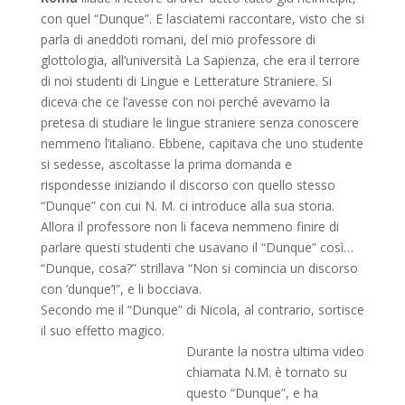
con quel “Dunque”. E lasciatemi raccontare, visto che si
parla di aneddoti romani, del mio professore di
glottologia, all’università La Sapienza, che era il terrore
di noi studenti di Lingue e Letterature Straniere. Si
diceva che ce l’avesse con noi perché avevamo la
pretesa di studiare le lingue straniere senza conoscere
nemmeno l’italiano. Ebbene, capitava che uno studente
si sedesse, ascoltasse la prima domanda e
rispondesse iniziando il discorso con quello stesso
“Dunque” con cui N. M. ci introduce alla sua storia.
Allora il professore non li faceva nemmeno finire di
parlare questi studenti che usavano il “Dunque” così…
“Dunque, cosa?” strillava “Non si comincia un discorso
con ‘dunque’!”, e li bocciava.
Secondo me il “Dunque” di Nicola, al contrario, sortisce
il suo effetto magico.
Durante la nostra ultima video
chiamata N.M. è tornato su
questo “Dunque”, e ha