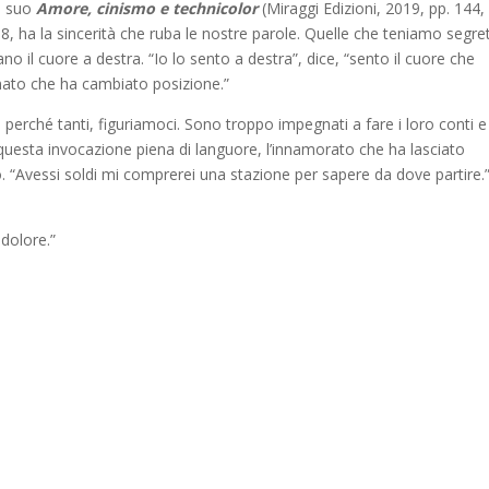
Il suo
Amore, cinismo e technicolor
(Miraggi Edizioni, 2019, pp. 144,
98, ha la sincerità che ruba le nostre parole. Quelle che teniamo segre
o il cuore a destra. “Io lo sento a destra”, dice, “sento il cuore che
onato che ha cambiato posizione.”
erché tanti, figuriamoci. Sono troppo impegnati a fare i loro conti e
 questa invocazione piena di languore, l’innamorato che ha lasciato
. “Avessi soldi mi comprerei una stazione per sapere da dove partire.
 dolore.”