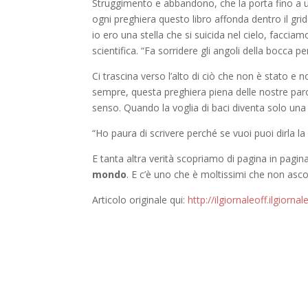
Struggimento e abbandono, che la porta fino a 
ogni preghiera questo libro affonda dentro il gri
io ero una stella che si suicida nel cielo, facci
scientifica. “Fa sorridere gli angoli della bocca 
Ci trascina verso l’alto di ciò che non è stato e n
sempre, questa preghiera piena delle nostre paro
senso. Quando la voglia di baci diventa solo una c
“Ho paura di scrivere perché se vuoi puoi dirla la r
E tanta altra verità scopriamo di pagina in pagin
mondo
. E c’è uno che è moltissimi che non asco
Articolo originale qui:
http://ilgiornaleoff.ilgior