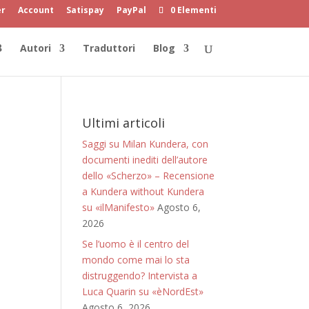
er
Account
Satispay
PayPal
0 Elementi
Autori
Traduttori
Blog
Ultimi articoli
Saggi su Milan Kundera, con
documenti inediti dell’autore
dello «Scherzo» – Recensione
a Kundera without Kundera
su «ilManifesto»
Agosto 6,
2026
Se l’uomo è il centro del
mondo come mai lo sta
distruggendo? Intervista a
Luca Quarin su «èNordEst»
Agosto 6, 2026