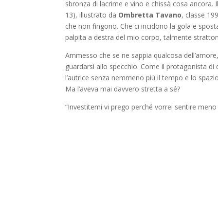
sbronza di lacrime e vino e chissà cosa ancora. 
13), illustrato da
Ombretta Tavano
, classe 19
che non fingono. Che ci incidono la gola e spostan
palpita a destra del mio corpo, talmente stratt
Ammesso che se ne sappia qualcosa dell’amore, p
guardarsi allo specchio. Come il protagonista di
l’autrice senza nemmeno più il tempo e lo spazio
Ma l’aveva mai davvero stretta a sé?
“Investitemi vi prego perché vorrei sentire meno