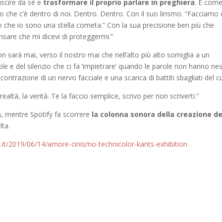
uscire da sé e
trasformare il proprio parlare in preghiera
. E com
do che c’è dentro di noi. Dentro. Dentro. Con il suo lirismo. “Facciamo
amo che io sono una stella cometa.” Con la sua precisione ben più che
pensare che mi dicevi di proteggermi.”
on sarà mai, verso il nostro mai che nell’alto più alto somiglia a un
le e del silenzio che ci fa ‘impietrare’ quando le parole non hanno ne
ontrazione di un nervo facciale e una scarica di battiti sbagliati del c
ealtà, la verità. Te la faccio semplice, scrivo per non scriverti.”
a, mentre Spotify fa scorrere
la colonna sonora della creazione de
lta.
nale.it/2019/06/14/amore-cinismo-technicolor-kants-exhibition