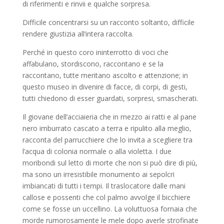
di riferimenti e rinvii e qualche sorpresa.
Difficile concentrarsi su un racconto soltanto, difficile
rendere giustizia all’intera raccolta.
Perché in questo coro ininterrotto di voci che
affabulano, stordiscono, raccontano e se la
raccontano, tutte meritano ascolto e attenzione; in
questo museo in divenire di facce, di corpi, di gesti,
tutti chiedono di esser guardati, sorpresi, smascherati.
Il giovane dell’acciaieria che in mezzo ai ratti e al pane
nero imburrato cascato a terra e ripulito alla meglio,
racconta del parrucchiere che lo invita a scegliere tra
l’acqua di colonia normale o alla violetta. I due
moribondi sul letto di morte che non si può dire di più,
ma sono un irresistibile monumento ai sepolcri
imbiancati di tutti i tempi. Il traslocatore dalle mani
callose e possenti che col palmo avvolge il bicchiere
come se fosse un uccellino. La voluttuosa fornaia che
morde rumorosamente le mele dopo averle strofinate