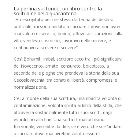
La perlina sul fondo, un libro contro la
solitudine della quarantena
“Ho escogitato per me stesso la teoria del destino
artificiale, mi sono andato a cacciare lì dove non avrei
mai voluto essere. Io, timido, offrivo assicurazioni sulla
vita, vendevo cosmetici, lavoravo nelle miniere, e
continuavo a scrivere e scrivere”.
Così Bohumil Hrabal, scrittore ceco tra i più significativi
del Novecento, amato, censurato, boicottato, a
seconda delle pieghe che prendeva la storia della sua
Cecoslovacchia, tra conati di libertà, compromessi e
normalizzazione.
C’è, a monte della sua scrittura, una ribadita volontà di
contaminazione, volontà spinta ai limiti della sfida, che
attraversa sostanzialmente tutti i suoi scritti, dagli
esordi fino alla fine. Una sorta di masochismo
funzionale, verrebbe da dire, se è vero che si è ‘andato
a cacciare dove mai avrebbe voluto essere’.