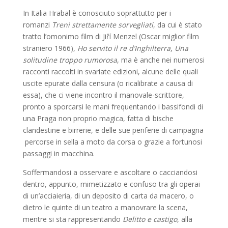
In Italia Hrabal è conosciuto soprattutto per i
romanzi
Treni strettamente sorvegliati
, da cui è stato
tratto l’omonimo film di Jiří Menzel (Oscar miglior film
straniero 1966),
Ho servito il re d’Inghilterra
,
Una
solitudine troppo rumorosa
, ma è anche nei numerosi
racconti raccolti in svariate edizioni, alcune delle quali
uscite epurate dalla censura (o ricalibrate a causa di
essa), che ci viene incontro il manovale-scrittore,
pronto a sporcarsi le mani frequentando i bassifondi di
una Praga non proprio magica, fatta di bische
clandestine e birrerie, e delle sue periferie di campagna
percorse in sella a moto da corsa o grazie a fortunosi
passaggi in macchina.
Soffermandosi a osservare e ascoltare o cacciandosi
dentro, appunto, mimetizzato e confuso tra gli operai
di un’acciaieria, di un deposito di carta da macero, o
dietro le quinte di un teatro a manovrare la scena,
mentre si sta rappresentando
Delitto e castigo
, alla