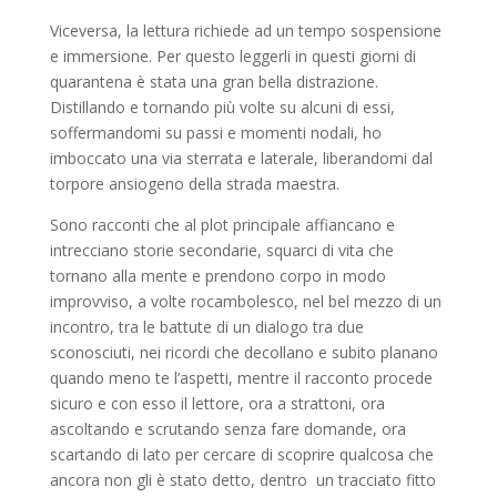
Viceversa, la lettura richiede ad un tempo sospensione
e immersione. Per questo leggerli in questi giorni di
quarantena è stata una gran bella distrazione.
Distillando e tornando più volte su alcuni di essi,
soffermandomi su passi e momenti nodali, ho
imboccato una via sterrata e laterale, liberandomi dal
torpore ansiogeno della strada maestra.
Sono racconti che al plot principale affiancano e
intrecciano storie secondarie, squarci di vita che
tornano alla mente e prendono corpo in modo
improvviso, a volte rocambolesco, nel bel mezzo di un
incontro, tra le battute di un dialogo tra due
sconosciuti, nei ricordi che decollano e subito planano
quando meno te l’aspetti, mentre il racconto procede
sicuro e con esso il lettore, ora a strattoni, ora
ascoltando e scrutando senza fare domande, ora
scartando di lato per cercare di scoprire qualcosa che
ancora non gli è stato detto, dentro un tracciato fitto