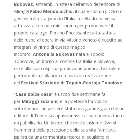
Bukovaz
, entrambi in attesa dell’arrivo dell’editore di
Miraggi
Fabio Mendolicchio,
il quale con un pizzico di
geniale follia sta girando l’Italia in sella di una vespa
attrezzata con una mini libreria per promuovere il
proprio catalogo. Persino l’incessante ta-ta-ta-ta-ta
delle ruspe all’opera in Via Vittorio Veneto è riuscito ad
integrarsi al ritmo di questo magico
incontro.
Antonella Bukovaz
nata a Topolò-
Topolove, un borgo al confine tra Italia e Slovenia,
oltre alla sua cospicua produzione poetica, teatrale e
performativa collabora da anni alla realizzazione
del
Festival Stazione di Topolò-Postaja Topolove
.
“
Casa dolce casa
” è uscito due settimane fa
per
Miraggi Edizioni
, e la poetessa ha voluto
sottolineare che per lei è stata una grande gioia che un
editore di Torino si appassionasse al suo poema tanto
da pubblicarlo. Un lavoro che mette insieme diversi
frammenti della percezione della sua vita familiare,
ispirati da una tormentata ricerca di equilibrio di