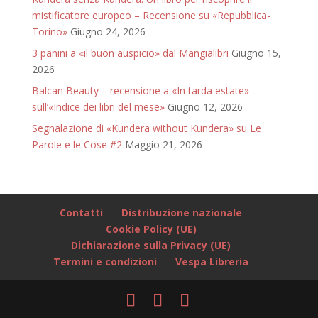
mistificatore europeo – Recensione su «Repubblica-
Torino»
Giugno 24, 2026
3 panini a «il buon auspicio» dal Mangialibri
Giugno 15,
2026
Balcan Beauty – recensione a «In tarda estate»
sull’«Indice dei libri del mese»
Giugno 12, 2026
Segnalazione di «Kundera without Kundera» su Le
Parole e le Cose #2
Maggio 21, 2026
Contatti
Distribuzione nazionale
Cookie Policy (UE)
Dichiarazione sulla Privacy (UE)
Termini e condizioni
Vespa Libreria