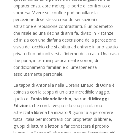
appartenenza, apre molteplici porte di confronto e
sorpresa. Vivere sul confine può annullare la
percezione di sé stessi creando sensazioni di
attrazione e repulsione contrastanti. È un poemetto
che risale ad una decina di anni fa, diviso in 7 stanze,
ed inizia con una diafana descrizione della percezione
visiva dell’occhio che si abitua ad entrare in uno spazio
privato fino ad inoltrarsi all’interno della casa. Una casa
che parla, in termini poeticamente sonori, di
condizionamenti familiari e di un’esperienza
assolutamente personale.
La tappa di Antonella nella Libreria Einaudi di Udine è
coincisa con la tappa di un altro incredibile viaggio,
quello di
Fabio Mendolicchio
, patron di
Miraggi
Edizioni
, che con la vespa e la sua piccola ma
attrezzata libreria ha iniziato 9 giorni fa a percorrere
tutta l’Italia per incontrarsi con proprietari di librerie,
gruppi di lettura e lettori e far conoscere il proprio
lavoro. Un “viaggio”, che porta in seno l’accezione più