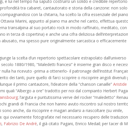
, e lui nel tempo ha saputo costruirsi un solido e credibile repertorio
 profondità tra cabaret, cantautorato e storia della canzone: non solo
accompagnandosi con la chitarra, ha scelto la cifra essenziale del piano
e Ottavia Marini, appunto al piano ma anche nel canto, effettua quest
erna transalpina al suo portato rock in modo raffinato, meditato, con
o in terza di copertina) e anche una cifra deliziosa dell’interpretazio
ià abusato, ma spesso pure originalmente sarcastica o efficacemente
iunge la scelta d’un repertorio spettacolare estrapolato dall’universo
nel secolo 1880/1980, “Maledetti francesi” è insieme gran disco e neces
nulla ha ricevuto -prima a ottenerlo- il patronage dell’Institut Français
to dei tanti, pure quello di farci scoprire o riscoprire angoli divenuti
 dunque il primo cantautore, l’ideatore della “chanson canaille”
Aristide
ssimi quali “Albergo a ore” tradotto per noi dal compianto Herbert Paga
ainsbourg
; l’arguta e puntutissima verve del rocker “maledetto” Rena
i grandi di Francia che non hanno avuto riscontro sul nostro territo
 ci sono anche, da riscoprire e magari andarsi a riascoltare (su vinile,
ia: qui ovviamente fotografate nel necessario recupero delle traduzion
i
,
Fabrizio De André
, il già citato Pagani, Enrico Medail; per tacer di 