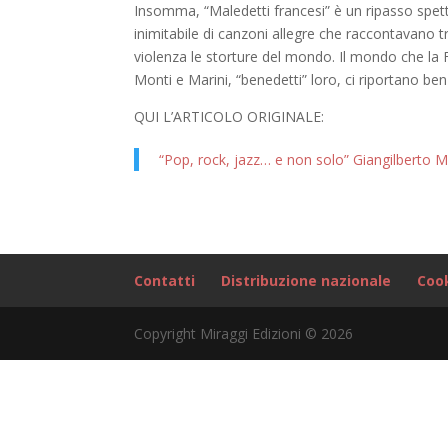
Insomma, “Maledetti francesi” è un ripasso spe
inimitabile di canzoni allegre che raccontavano 
violenza le storture del mondo. Il mondo che la F
Monti e Marini, “benedetti” loro, ci riportano be
QUI L’ARTICOLO ORIGINALE:
“Pop, rock, jazz… e non solo” Giangilberto Mo
Contatti
Distribuzione nazionale
Cook
Copyright Miraggi Edizioni © 2026