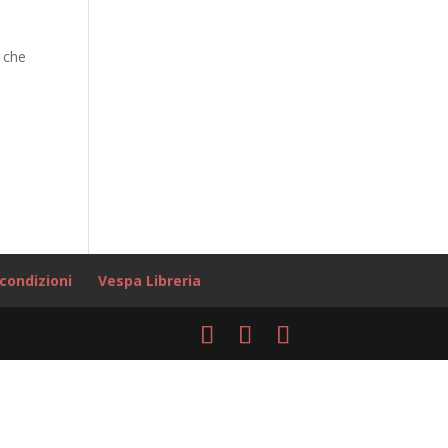
e che
condizioni
Vespa Libreria