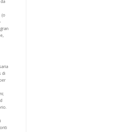
 da
 (o
o
 gran
ne,
saria
 di
 per
ni;
ud
rio.
i
Monti