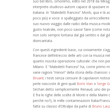
suo bel libro, omonimo, edito nel 2018 da Miraggi
interprete-studioso-autore capace di spaziare in
italiana. In “Maledetti francesi” Monti, qua e là 
poco più) e voce: e spalleggiato da un’eccellent
suo nuovo viaggio dalle radici della musica mod
gusto teatrale, non poco savoir faire (come notan
non solo sempre lontana dal già sentito e dal g
disincantata.
Con questi ingredienti base, cui ovviamente s’agg
francese dell’intreccio delle arti con la musica 
quanto riuscita operazione culturale: che non per 
Milano. E “Maledetti francesi” ha, come primo meri
varie ragioni “minori” della storia della chanson:
Bruant
; i testi senza censure di capolavori noti
perle nascoste di geni quali
Boris Vian
o
Serge G
Séchan detto semplicemente Renaud, uno dei poch
E fra le righe delle scelte di Monti e della Marini
perché no?), le mille contaminazioni Italia/Franc
fatte su classici d’Oltralpe da parte di
Bruno Lauz