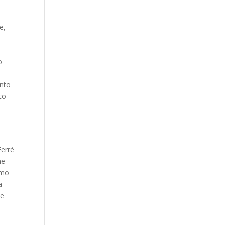
e,
o
anto
co
l
Ferré
he
imo
a
le