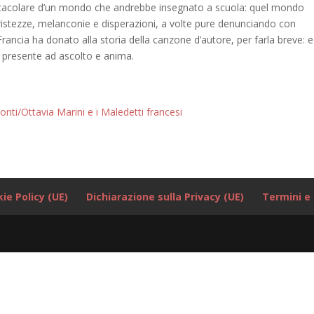
ttacolare d’un mondo che andrebbe insegnato a scuola: quel mondo
tristezze, melanconie e disperazioni, a volte pure denunciando con
rancia ha donato alla storia della canzone d’autore, per farla breve: 
n presente ad ascolto e anima.
nti/Ottavia Marini e i Maledetti francesi
ie Policy (UE)
Dichiarazione sulla Privacy (UE)
Termini e 