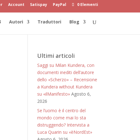
er
Account
Satispay
PayPal
0 Elementi
Autori
Traduttori
Blog
Ultimi articoli
Saggi su Milan Kundera, con
documenti inediti dell’autore
dello «Scherzo» – Recensione
a Kundera without Kundera
su «ilManifesto»
Agosto 6,
2026
Se l’uomo è il centro del
mondo come mai lo sta
distruggendo? Intervista a
Luca Quarin su «èNordEst»
Agosto 6, 2026