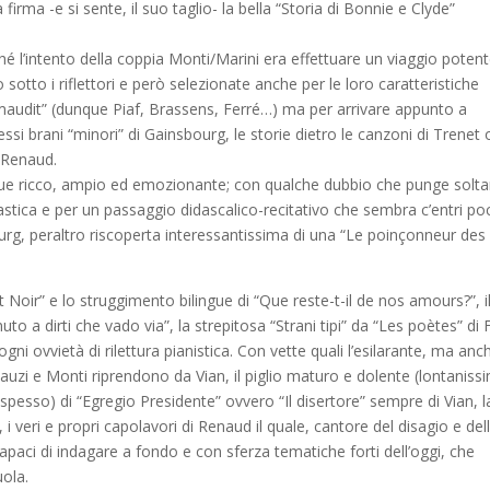
irma -e si sente, il suo taglio- la bella “Storia di Bonnie e Clyde”
ché l’intento della coppia Monti/Marini era effettuare un viaggio potent
otto i riflettori e però selezionate anche per le loro caratteristiche
maudit” (dunque Piaf, Brassens, Ferré…) ma per arrivare appunto a
o essi brani “minori” di Gainsbourg, le storie dietro le canzoni di Trenet 
 Renaud.
unque ricco, ampio ed emozionante; con qualche dubbio che punge solt
astica e per un passaggio didascalico-recitativo che sembra c’entri po
ourg, peraltro riscoperta interessantissima di una “Le poinçonneur des
at Noir” e lo struggimento bilingue di “Que reste-t-il de nos amours?”, i
to a dirti che vado via”, la strepitosa “Strani tipi” da “Les poètes” di 
gni ovvietà di rilettura pianistica. Con vette quali l’esilarante, ma anc
uzi e Monti riprendono da Vian, il piglio maturo e dolente (lontaniss
pesso) di “Egregio Presidente” ovvero “Il disertore” sempre di Vian, l
i veri e propri capolavori di Renaud il quale, cantore del disagio e del
capaci di indagare a fondo e con sferza tematiche forti dell’oggi, che
uola.