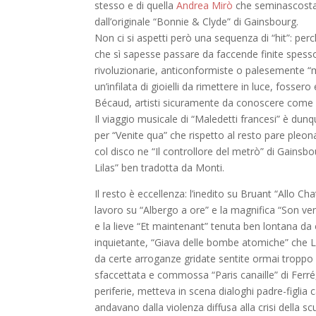
stesso e di quella
Andrea Mirò
che seminascosta f
dall’originale “Bonnie & Clyde” di Gainsbourg.
Non ci si aspetti però una sequenza di “hit”: per
che sì sapesse passare da faccende finite spesso s
rivoluzionarie, anticonformiste o palesemente “
un’infilata di gioielli da rimettere in luce, fosser
Bécaud, artisti sicuramente da conoscere come
Il viaggio musicale di “Maledetti francesi” è d
per “Venite qua” che rispetto al resto pare pleon
col disco ne “Il controllore del metrò” di Gainsb
Lilas” ben tradotta da Monti.
Il resto è eccellenza: l’inedito su Bruant “Allo Ch
lavoro su “Albergo a ore” e la magnifica “Son venu
e la lieve “Et maintenant” tenuta ben lontana da o
inquietante, “Giava delle bombe atomiche” che La
da certe arroganze gridate sentite ormai troppo s
sfaccettata e commossa “Paris canaille” di Ferré, 
periferie, metteva in scena dialoghi padre-figlia 
andavano dalla violenza diffusa alla crisi della sc