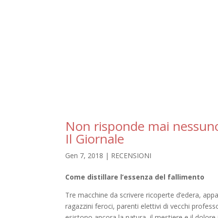
Non risponde mai nessuno:
Il Giornale
Gen 7, 2018
|
RECENSIONI
Come distillare l’essenza del fallimento
Tre macchine da scrivere ricoperte d’edera, appa
ragazzini feroci, parenti elettivi di vecchi pro
esistono ancora la natura, il mestiere e il dolore i