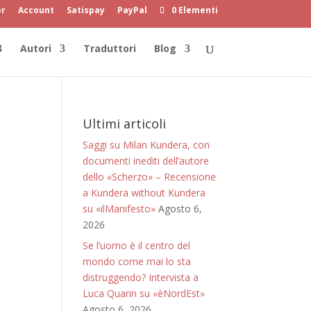
er
Account
Satispay
PayPal
0 Elementi
Autori
Traduttori
Blog
Ultimi articoli
Saggi su Milan Kundera, con
documenti inediti dell’autore
dello «Scherzo» – Recensione
a Kundera without Kundera
su «ilManifesto»
Agosto 6,
2026
Se l’uomo è il centro del
mondo come mai lo sta
distruggendo? Intervista a
Luca Quarin su «èNordEst»
Agosto 6, 2026