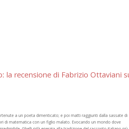
 la recensione di Fabrizio Ottaviani s
rtenute a un poeta dimenticato; e poi matti raggiunti dalla sassate di
fessori di matematica con un figlio malato. Evocando un mondo dove
rredimibile. Ghelli ridà energia alla tradizione del racconto italiano più