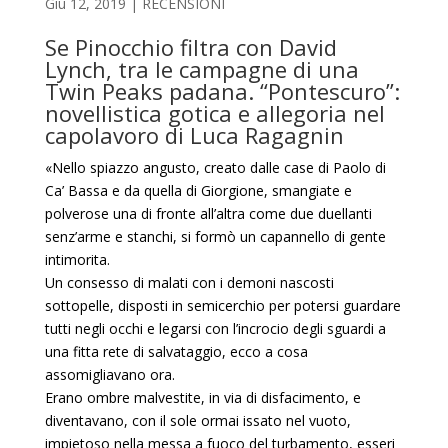
Giu 12, 2019
|
RECENSIONI
Se Pinocchio filtra con David
Lynch, tra le campagne di una
Twin Peaks padana. “Pontescuro”:
novellistica gotica e allegoria nel
capolavoro di Luca Ragagnin
«Nello spiazzo angusto, creato dalle case di Paolo di
Ca’ Bassa e da quella di Giorgione, smangiate e
polverose una di fronte all’altra come due duellanti
senz’arme e stanchi, si formò un capannello di gente
intimorita.
Un consesso di malati con i demoni nascosti
sottopelle, disposti in semicerchio per potersi guardare
tutti negli occhi e legarsi con l’incrocio degli sguardi a
una fitta rete di salvataggio, ecco a cosa
assomigliavano ora.
Erano ombre malvestite, in via di
disfacimento, e
diventavano, con il sole ormai issato nel vuoto,
impietoso nella messa a fuoco del turbamento, esseri