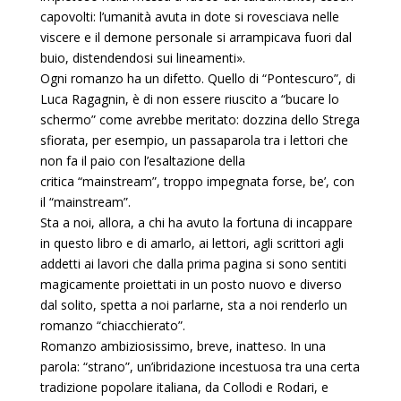
capovolti: l’umanità avuta in dote si rovesciava nelle
viscere e il demone personale si arrampicava fuori dal
buio, distendendosi sui lineamenti».
Ogni romanzo ha un difetto. Quello di “Pontescuro”, di
Luca Ragagnin, è di non essere riuscito a “bucare lo
schermo” come avrebbe meritato: dozzina dello Strega
sfiorata, per esempio, un passaparola tra i lettori che
non fa il paio con l’esaltazione della
critica “mainstream”, troppo impegnata forse, be’, con
il “mainstream”.
Sta a noi, allora, a chi ha avuto la fortuna di incappare
in questo libro e di amarlo, ai lettori, agli scrittori agli
addetti ai lavori che dalla prima pagina si sono sentiti
magicamente proiettati in un posto nuovo e diverso
dal solito, spetta a noi parlarne, sta a noi renderlo un
romanzo “chiacchierato”.
Romanzo ambiziosissimo, breve, inatteso. In una
parola: “strano”, un’ibridazione incestuosa tra una certa
tradizione popolare italiana, da Collodi e Rodari, e