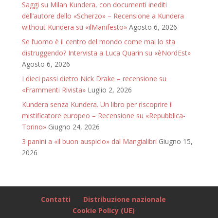
Saggi su Milan Kundera, con documenti inediti
dell’autore dello «Scherzo» – Recensione a Kundera
without Kundera su «ilManifesto»
Agosto 6, 2026
Se l’uomo è il centro del mondo come mai lo sta
distruggendo? Intervista a Luca Quarin su «èNordEst»
Agosto 6, 2026
I dieci passi dietro Nick Drake – recensione su
«Frammenti Rivista»
Luglio 2, 2026
Kundera senza Kundera. Un libro per riscoprire il
mistificatore europeo – Recensione su «Repubblica-
Torino»
Giugno 24, 2026
3 panini a «il buon auspicio» dal Mangialibri
Giugno 15,
2026
Contatti
Distribuzione nazionale
Cookie Policy (UE)