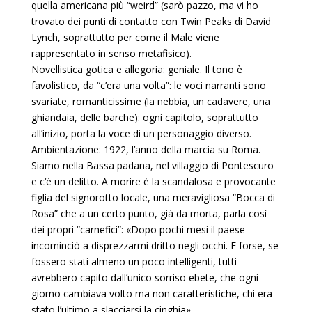
quella americana più “weird” (sarò pazzo, ma vi ho
trovato dei punti di contatto con Twin Peaks di David
Lynch, soprattutto per come il Male viene
rappresentato in senso metafisico).
Novellistica gotica e allegoria: geniale.
Il tono è
favolistico, da “c’era una volta”: le voci narranti sono
svariate, romanticissime (la nebbia, un cadavere, una
ghiandaia, delle barche): ogni capitolo, soprattutto
all’inizio, porta la voce di un personaggio diverso.
Ambientazione: 1922, l’anno della marcia su Roma.
Siamo nella Bassa padana, nel villaggio di Pontescuro
e c
‘è un delitto. A morire è la scandalosa e provocante
figlia del signorotto locale, una meravigliosa “Bocca di
Rosa” che a un certo punto, già da morta, parla così
dei propri “carnefici”: «Dopo pochi mesi il paese
incominciò a disprezzarmi dritto negli occhi. E forse, se
fossero stati almeno un poco intelligenti, tutti
avrebbero capito dall’unico sorriso ebete, che ogni
giorno cambiava volto ma non caratteristiche, chi era
stato l’ultimo a slacciarsi la cinghia».