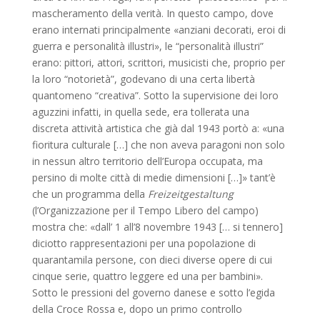
mascheramento della verità. In questo campo, dove
erano internati principalmente «anziani decorati, eroi di
guerra e personalità illustri», le “personalità illustri”
erano: pittori, attori, scrittori, musicisti che, proprio per
la loro “notorietà”, godevano di una certa libertà
quantomeno “creativa”. Sotto la supervisione dei loro
aguzzini infatti, in quella sede, era tollerata una
discreta attività artistica che già dal 1943 portò a: «una
fioritura culturale […] che non aveva paragoni non solo
in nessun altro territorio dell’Europa occupata, ma
persino di molte città di medie dimensioni […]» tant’è
che un programma della
Freizeitgestaltung
(l’Organizzazione per il Tempo Libero del campo)
mostra che: «dall’ 1 all’8 novembre 1943 [… si tennero]
diciotto rappresentazioni per una popolazione di
quarantamila persone, con dieci diverse opere di cui
cinque serie, quattro leggere ed una per bambini».
Sotto le pressioni del governo danese e sotto l’egida
della Croce Rossa e, dopo un primo controllo