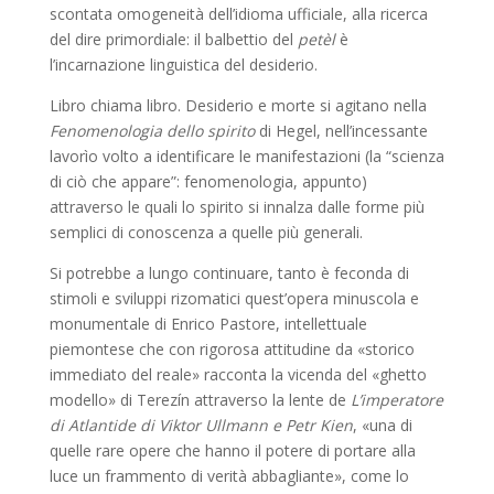
scontata omogeneità dell’idioma ufficiale, alla ricerca
del dire primordiale: il balbettio del
petèl
è
l’incarnazione linguistica del desiderio.
Libro chiama libro. Desiderio e morte si agitano nella
Fenomenologia dello spirito
di Hegel, nell’incessante
lavorìo volto a identificare le manifestazioni (la “scienza
di ciò che appare”: fenomenologia, appunto)
attraverso le quali lo spirito si innalza dalle forme più
semplici di conoscenza a quelle più generali.
Si potrebbe a lungo continuare, tanto è feconda di
stimoli e sviluppi rizomatici quest’opera minuscola e
monumentale di Enrico Pastore, intellettuale
piemontese che con rigorosa attitudine da «storico
immediato del reale» racconta la vicenda del «ghetto
modello» di Terezín attraverso la lente de
L’imperatore
di Atlantide di Viktor Ullmann e Petr Kien
, «una di
quelle rare opere che hanno il potere di portare alla
luce un frammento di verità abbagliante», come lo