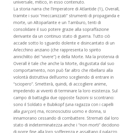
universale, mitico, in esso contenuto.
La storia narra che l’Imperatore di Atlantide (1), Overall,
tramite i suoi “meccanizzati” strumenti di propaganda e
morte, un Altoparlante e un Tamburo, tenti di
consolidare il suo potere grazie alla sopraffazione
derivante da un continuo stato di guerra. Tutto ciò
accade sotto lo sguardo dolente e disincantato di un
Arlecchino anziano (che rappresenta lo spirito
annichilito del “vivere”) e della Morte. Ma la protervia di
Overall è tale che anche la Morte, disgustata dal suo
comportamento, non può far altro che ribellarsi alla
volontà distruttiva dell’uomo scegliendo di entrare in
“sciopero”. Smetterà, quindi, di accogliere anime,
impedendo ai viventi di terminare la loro esistenza. Sul
campo di battaglia due opposte fazioni si scontrano:
sono il Soldato e Bubikopf (una ragazza con i capelli
alla
garçon
) ma, riconosciutisi uomo e donna, si
innamorano cessando di combattere. Stremati dal loro
stato di indeterminatezza anche i “non morti” decidono
di porre fine alla loro sofferenza e assaltano il palazzo