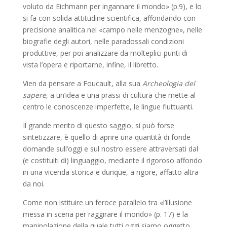
voluto da Eichmann per ingannare il mondo» (p.9), e lo
si fa con solida attitudine scientifica, affondando con
precisione analitica nel «campo nelle menzogne», nelle
biografie degli autori, nelle paradossali condizioni
produttive, per poi analizzare da molteplici punti di
vista l’opera e riportarne, infine, il libretto.
Vien da pensare a Foucault, alla sua
Archeologia del
sapere
, a un’idea e una prassi di cultura che mette al
centro le conoscenze imperfette, le lingue fluttuanti.
Il grande merito di questo saggio, si può forse
sintetizzare, è quello di aprire una quantità di fonde
domande sull’oggi e sul nostro essere attraversati dal
(e costituiti di) linguaggio, mediante il rigoroso affondo
in una vicenda storica e dunque, a rigore, affatto altra
da noi.
Come non istituire un feroce parallelo tra «l’illusione
messa in scena per raggirare il mondo» (p. 17) e la
manipolazione della quale tutti oggi siamo oggetto