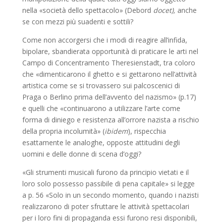
nella «società dello spettacolo» (Debord
docet
),
anche
se con mezzi più suadenti e sottili?
Come non accorgersi che i modi di reagire all’infida,
bipolare, sbandierata opportunità di praticare le arti nel
Campo di Concentramento Theresienstadt, tra coloro
che «dimenticarono il ghetto e si gettarono nell’attività
artistica come se si trovassero sui palcoscenici di
Praga o Berlino prima dell’avvento del nazismo» (p.17)
e quelli che «continuarono a utilizzare l’arte come
forma di diniego e resistenza all’orrore nazista a rischio
della propria incolumità» (
ibidem
), rispecchia
esattamente le analoghe, opposte attitudini degli
uomini e delle donne di scena d’oggi?
«Gli strumenti musicali furono da principio vietati e il
loro solo possesso passibile di pena capitale» si legge
a p. 56 «Solo in un secondo momento, quando i nazisti
realizzarono di poter sfruttare le attività spettacolari
per i loro fini di propaganda essi furono resi disponibili,