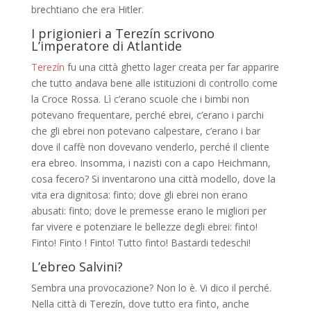
brechtiano che era Hitler.
I prigionieri a Terezín scrivono
L’imperatore di Atlantide
Terezín
fu una città ghetto lager creata per far apparire
che tutto andava bene alle istituzioni di controllo come
la Croce Rossa. Lì c’erano scuole che i bimbi non
potevano frequentare, perché ebrei, c’erano i parchi
che gli ebrei non potevano calpestare, c’erano i bar
dove il caffè non dovevano venderlo, perché il cliente
era ebreo. Insomma, i nazisti con a capo Heichmann,
cosa fecero? Si inventarono una città modello, dove la
vita era dignitosa: finto; dove gli ebrei non erano
abusati: finto; dove le premesse erano le migliori per
far vivere e potenziare le bellezze degli ebrei: finto!
Finto! Finto ! Finto! Tutto finto! Bastardi tedeschi!
L’ebreo Salvini?
Sembra una provocazione? Non lo è. Vi dico il perché.
Nella città di Terezín, dove tutto era finto, anche