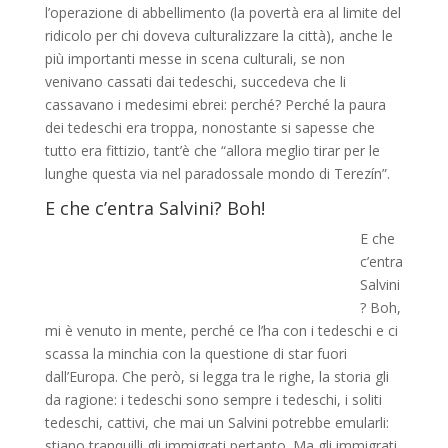
l’operazione di abbellimento (la povertà era al limite del
ridicolo per chi doveva culturalizzare la città), anche le
più importanti messe in scena culturali, se non
venivano cassati dai tedeschi, succedeva che li
cassavano i medesimi ebrei: perché? Perché la paura
dei tedeschi era troppa, nonostante si sapesse che
tutto era fittizio, tant’è che “allora meglio tirar per le
lunghe questa via nel paradossale mondo di Terezín”.
E che c’entra Salvini? Boh!
E che
c’entra
Salvini
? Boh,
mi è venuto in mente, perché ce l’ha con i tedeschi e ci
scassa la minchia con la questione di star fuori
dall’Europa. Che però, si legga tra le righe, la storia gli
da ragione: i tedeschi sono sempre i tedeschi, i soliti
tedeschi, cattivi, che mai un Salvini potrebbe emularli:
stiano tranquilli gli immigrati pertanto. Ma gli immigrati