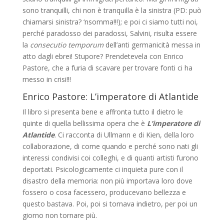
sono tranquilli, chi non è tranquilla è la sinistra (PD: può
chiamarsi sinistra? ‘nsomma!!!); e poi ci siamo tutti noi,
perché paradosso dei paradossi, Salvini, risulta essere
la
consecutio temporum
dell’anti germanicità messa in
atto dagli ebrei! Stupore? Prendetevela con Enrico
Pastore, che a furia di scavare per trovare fonti ci ha
messo in crisi!!!
Enrico Pastore: L’imperatore di Atlantide
Il libro si presenta bene e affronta tutto il dietro le
quinte di quella bellissima opera che è
L’imperatore di
Atlantide
. Ci racconta di Ullmann e di Kien, della loro
collaborazione, di come quando e perché sono nati gli
interessi condivisi coi colleghi, e di quanti artisti furono
deportati. Psicologicamente ci inquieta pure con il
disastro della memoria: non più importava loro dove
fossero o cosa facessero, producevano bellezza e
questo bastava. Poi, poi si tornava indietro, per poi un
giorno non tornare più.