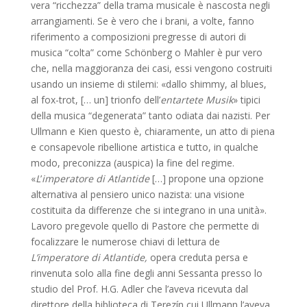
vera “ricchezza” della trama musicale è nascosta negli
arrangiamenti. Se è vero che i brani, a volte, fanno
riferimento a composizioni pregresse di autori di
musica “colta” come Schönberg o Mahler è pur vero
che, nella maggioranza dei casi, essi vengono costruiti
usando un insieme di stilemi: «dallo shimmy, al blues,
al fox-trot, [… un] trionfo dell’
entartete Musik
» tipici
della musica “degenerata” tanto odiata dai nazisti. Per
Ullmann e Kien questo è, chiaramente, un atto di piena
e consapevole ribellione artistica e tutto, in qualche
modo, preconizza (auspica) la fine del regime.
«
L
’
imperatore di Atlantide
[…] propone una opzione
alternativa al pensiero unico nazista: una visione
costituita da differenze che si integrano in una unità».
Lavoro pregevole quello di Pastore che permette di
focalizzare le numerose chiavi di lettura de
L’imperatore di Atlantide,
opera creduta persa e
rinvenuta solo alla fine degli anni Sessanta presso lo
studio del Prof. H.G. Adler che l’aveva ricevuta dal
direttore della biblioteca di Terezín cui Ullmann l’aveva