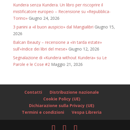
Kundera senza Kundera. Un libro per riscoprire il
mistificatore europeo – Recensione su «Repubblica-
Torino»
Giugno 24, 2026
3 panini a «il buon auspicio» dal Mangialibri
Giugno 15,
2026
Balcan Beauty – recensione a «In tarda estate»
sull’«Indice dei libri del mese»
Giugno 12, 2026
Segnalazione di «Kundera without Kundera» su Le
Parole e le Cose #2
Maggio 21, 2026
Contatti
Distribuzione nazionale
Cookie Policy (UE)
Dichiarazione sulla Privacy (UE)
Termini e condizioni
Vespa Libreria