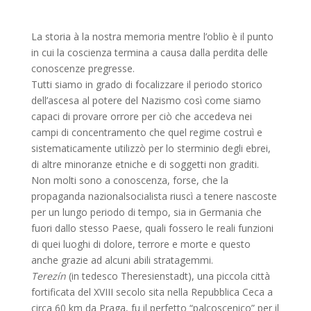
La storia à la nostra memoria mentre l’oblio è il punto
in cui la coscienza termina a causa dalla perdita delle
conoscenze pregresse.
Tutti siamo in grado di focalizzare il periodo storico
dell’ascesa al potere del Nazismo così come siamo
capaci di provare orrore per ciò che accedeva nei
campi di concentramento che quel regime costruì e
sistematicamente utilizzò per lo sterminio degli ebrei,
di altre minoranze etniche e di soggetti non graditi.
Non molti sono a conoscenza, forse, che la
propaganda nazionalsocialista riuscì a tenere nascoste
per un lungo periodo di tempo, sia in Germania che
fuori dallo stesso Paese, quali fossero le reali funzioni
di quei luoghi di dolore, terrore e morte e questo
anche grazie ad alcuni abili stratagemmi.
Terezín
(in tedesco Theresienstadt), una piccola città
fortificata del XVIII secolo sita nella Repubblica Ceca a
circa 60 km da Praga, fu il perfetto “palcoscenico” per il