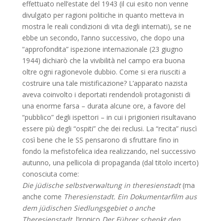
effettuato nell’estate del 1943 (il cui esito non venne
divulgato per ragioni politiche in quanto metteva in
mostra le reali condizioni di vita degli internati), se ne
ebbe un secondo, l’anno successivo, che dopo una
“approfondita” ispezione internazionale (23 giugno
1944) dichiarò che la vivibilità nel campo era buona
oltre ogni ragionevole dubbio. Come si era riusciti a
costruire una tale mistificazione? L’apparato nazista
aveva coinvolto i deportati rendendoli protagonisti di
una enorme farsa – durata alcune ore, a favore del
“pubblico” degli ispettori – in cui i prigionieri risultavano
essere più degli “ospiti” che dei reclusi. La “recita” riuscì
così bene che le SS pensarono di sfruttare fino in
fondo la mefistofelica idea realizzando, nel successivo
autunno, una pellicola di propaganda (dal titolo incerto)
conosciuta come:
Die jüdische selbstverwaltung in theresienstadt
(ma
anche come
Theresienstadt. Ein Dokumentarfilm aus
dem jüdischen Siedlungsgebiet o anche
Theresienstadt,
l’ironico
Der Führer schenkt den