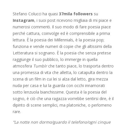
Stefano Colucci ha quasi
37mila followers
su
Instagram
, i suoi post ricevono migliaia di mi piace e
numerosi commenti. Il suo modo di fare poesia piace
perché cattura, coinvolge ed è comprensibile a prima
lettura. È la poesia dei Millennials, è la poesia pop;
funziona e vende numeri di copie che gli altissimi della
Letteratura si sognano. È la poesia che senza pretese
raggiunge il suo pubblico, lo immerge in quella
atmosfera
Tumblr
che tanto piace, lo trasporta dentro
una promessa di vita che alletta, lo catapulta dentro la
scena di un film in cui lei si alza dal letto, gira mezza
nuda per casa e lui la guarda con occhi innamorati
sotto lenzuola bianchissime. Questa è la poesia del
sogno, è ciò che una ragazza vorrebbe sentirsi dire, è il
dipinto di scene semplici, ma platoniche, o perlomeno
rare.
“La notte non dormo/guardo il telefono/ogni cinque