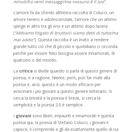
minuti/ho venti messaggi/ma nessuno è il tuo”.
L’amore fa da sfondo all’intera raccolta di Colucci, un
amore tenero e adolescenziale, l’amore che un attimo
spinge in altro tra gli eroi e un attimo dopo lacera
(
“Abbiamo litigato di brutto/ci siamo detti di tutto/ma
mai addio”
). Questa raccolta è un invito a rendere
grande tutto ciò che di piccolo e quotidiano ci circonda
perché per essere felici bisogna essere innamorati, di
qualcuno o del mondo.
La
critica
si divide quando si parla di questo genere di
poesia, e a ragione. Niente, però, può far male alla
poesia e, anzi, questo è un modo efficace per
avvicinare i più giovani a questo genere letterario. Si
cerca la brevità e la poesia è breve, si cerca la
semplicità e la poesia 2.0 è semplice.
I
giovani
sono liberi, impauriti e innamorati e questa
poesia qui, la poesia di Stefano Colucci, i giovani li
capisce, li comprende e gli dà esattamente quello di cui