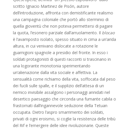
scritto Ignacio Martinez de Pisón, autore
dell’introduzione, affronta con demistificante realismo
una campagna coloniale che portò allo sterminio di
quella gioventù che non poteva permettersi di pagare
la quota, l’esonero parziale dall’arruolamento. Il
blocao
è l’avamposto isolato, spesso situato in cima a un’arida
altura, in cui venivano dislocate a rotazione le
guarnigioni spagnole a presidio del fronte. In esso i
soldati protagonisti di questi racconti si trascinano in
una logorante monotonia sperimentando
un’alienazione dalla vita sociale e affettiva. La
sensualità come richiamo della vita, soffocata dal peso
dei fucili sulle spalle, e il supplizio dell’attesa di un
nemico invisibile assalgono i personaggi annidati nel
desertico paesaggio che circonda una fumante cabila o
frastornati dall’ingannevole seduzione della Tetuan
occupata. Dietro l’aspro smarrimento dei soldati,
privati di ogni eroismo, si coglie la resistenza delle tribù
del Rif e l’emergere delle idee rivoluzionarie. Queste