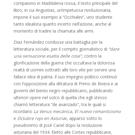
compaiono in Maddalena rossa, il testo principale del
libro, in cui Angustias, un’impetuosa rivoluzionaria,
impone il suo esempio a “Occhialini”, uno studente
tanto idealista quanto incerto nell’azione, anche al
momento di tradire la chiamata alle armi.
Diaz Fernández condusse una battaglia per la
letteratura sociale, per il compito giornalistico di
“dare
una sensazione esatta delle cose”
, contro la
glorificazione della guerra che occultava la dolorosa
realtà di uomini sottratti alle loro vite per servire una
fallace idea di patria. Il suo impegno politico continuò
con l’opposizione alla dittatura di Primo de Rivera e ai
governi del bienio negro repubblicano, pubblicando
ulteriori opere nel solco di quella che egli stesso
chiamò letteratura “de avanzado”, tra le quali si
ricordano
La Venus mecánica
,
El nuevo romanticismo
e
Octubre rojo en Asturia
s, apparso sotto lo
pseudonimo di José Canel dopo la rivoluzione
asturiana del 1934. Eletto alle Cortes repubblicane,