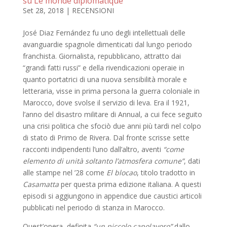
su Le monde diplomatique
Set 28, 2018
|
RECENSIONI
José Diaz Fernández fu uno degli intellettuali delle
avanguardie spagnole dimenticati dal lungo periodo
franchista. Giornalista, repubblicano, attratto dai
“grandi fatti russi” e della rivendicazioni operaie in
quanto portatrici di una nuova sensibilità morale e
letteraria, visse in prima persona la guerra coloniale in
Marocco, dove svolse il servizio di leva. Era il 1921,
l’anno del disastro militare di Annual, a cui fece seguito
una crisi politica che sfociò due anni più tardi nel colpo
di stato di Primo de Rivera. Dal fronte scrisse sette
racconti indipendenti l’uno dall’altro, aventi
“come
elemento di unità soltanto l’atmosfera comune”
, dati
alle stampe nel ’28 come
El blocao
, titolo tradotto in
Casamatta
per questa prima edizione italiana. A questi
episodi si aggiungono in appendice due caustici articoli
pubblicati nel periodo di stanza in Marocco.
Quest’opera, definita
“un piccolo capolavoro”
dallo